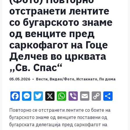
отстранети лентите
со бугарското знаме
од венците пред
саркофагот на Гоце
Делчев во црквата
„Св. Спас“
05.05.2026
Вести
,
Видео/Фото
,
Истакнато
,
По дома
F
M
T
X
W
Vi
E
C
S
a
e
wi
h
b
m
o
h
Повторно се отстранети лентите со боите на
c
ss
tt
at
er
ai
p
ar
бугарското знаме од венците поставени од
e
e
er
s
l
y
e
бугарската делегација пред саркофагот на