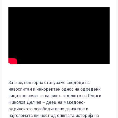
За жал, повторно стануваме сведоци на
невоспитан и некоректен однос на одредени
лица кон почитта на ликот и делото на Георги
Николов Делчев – деец на македоно-
одринското ослободително движење и
најголемата личност од општата историја на