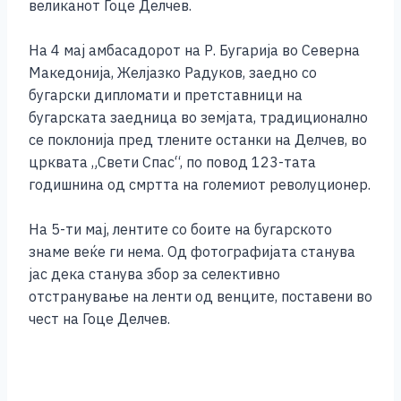
b
n
A
Li
великанот Гоце Делчев.
o
g
p
n
На 4 мај амбасадорот на Р. Бугарија во Северна
o
er
p
k
Македонија, Желјазко Радуков, заедно со
k
бугарски дипломати и претставници на
бугарската заедница во земјата, традиционално
се поклонија пред тлените останки на Делчев, во
црквата „Свети Спас“, по повод 123-тата
годишнина од смртта на големиот револуционер.
На 5-ти мај, лентите со боите на бугарското
знаме веќе ги нема. Од фотографијата станува
јас дека станува збор за селективно
отстранување на ленти од венците, поставени во
чест на Гоце Делчев.