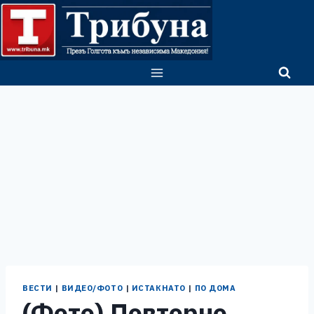
Skip
to
content
ВЕСТИ
|
ВИДЕО/ФОТО
|
ИСТАКНАТО
|
ПО ДОМА
(Фото) Повторно