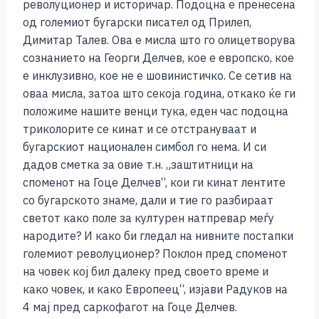
револуционер и историчар. Подоцна е пренесена
од големиот бугарски писател од Прилеп,
Димитар Талев. Ова е мисла што го олицетворува
сознанието на Георги Делчев, кое е европско, кое
е инклузивно, кое не е шовинистичко. Се сетив на
оваа мисла, затоа што секоја година, откако ќе ги
положиме нашите венци тука, еден час подоцна
триколорите се кинат и се отстрануваат и
бугарскиот национален симбол го нема. И си
дадов сметка за овие т.н. „заштитници на
споменот на Гоце Делчев“, кои ги кинат лентите
со бугарското знаме, дали и тие го разбираат
светот како поле за културен натпревар меѓу
народите? И како би гледал на нивните постапки
големиот револуционер? Поклон пред споменот
на човек кој бил далеку пред своето време и
како човек, и како Европеец“, изјави Радуков на
4 мај пред саркофагот на Гоце Делчев.