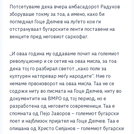
Потсетуваме дека вчера амбасадорот Радуков
зборуваше токму за тоа, а имено, како би
погледнал Гоце Делчев на луѓето кои ги
отстрануваат бугарските ленти поставени на
венците пред неговиот саркофаг.
„И оваа година му оддаваме почит на големиот
револуционер и се сетив на оваа мисла, за тоа
дека тој го разбирал светот „како поле за
културен натпревар меѓу народите“. Ние го
немаме првоизворот на оваа мисла. Таа не се
содржи ниту во писмата на Гоце Делчев, ниту во
документите на ВМРО од тој период, но е
разработена од неговите современици. Таа е
спомната од Пејо Јаворов – големиот бугарски
поет и најблизок пријател на Гоце Делчев. Таа е
опишана од Христо Силјанов – големиот бугарски