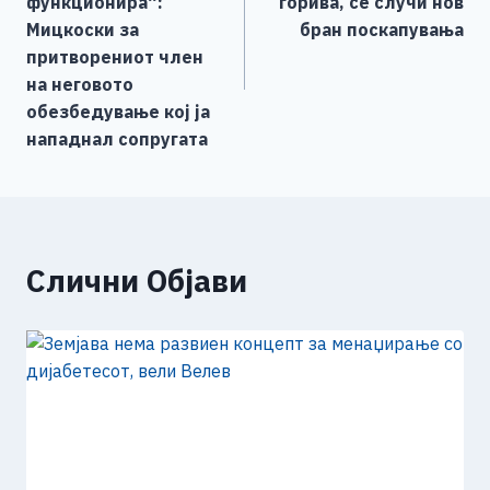
напис
функционира“:
горива, се случи нов
k
Мицкоски за
бран поскапувања
притворениот член
на неговото
обезбедување кој ја
нападнал сопругата
Слични Објави