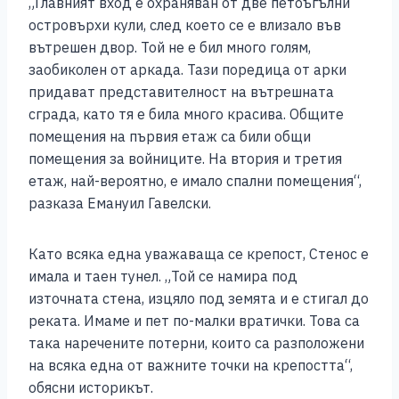
„Главният вход е охраняван от две петоъгълни
островърхи кули, след което се е влизало във
вътрешен двор. Той не е бил много голям,
заобиколен от аркада. Тази поредица от арки
придават представителност на вътрешната
сграда, като тя е била много красива. Общите
помещения на първия етаж са били общи
помещения за войниците. На втория и третия
етаж, най-вероятно, е имало спални помещения“,
разказа Емануил Гавелски.
Като всяка една уважаваща се крепост, Стенос е
имала и таен тунел. „Той се намира под
източната стена, изцяло под земята и е стигал до
реката. Имаме и пет по-малки вратички. Това са
така наречените потерни, които са разположени
на всяка една от важните точки на крепостта“,
обясни историкът.