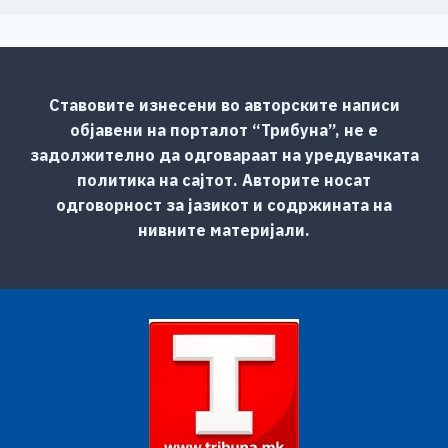
Ставовите изнесени во авторските написи
објавени на порталот “Трибуна”, не е
задолжително да одговараат на уредувачката
политика на сајтот. Авторите носат
одговорност за јазикот и содржината на
нивните материјали.