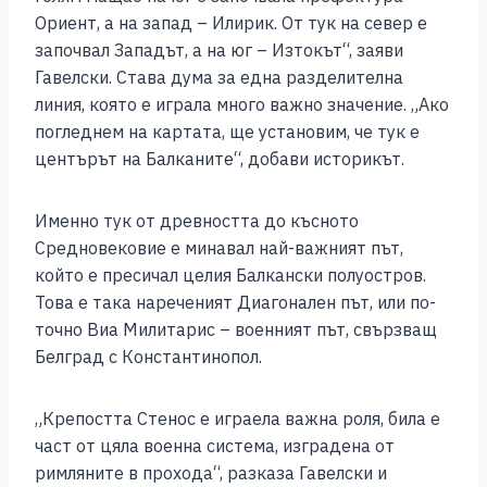
Ориент, а на запад – Илирик. От тук на север е
започвал Западът, а на юг – Изтокът“, заяви
Гавелски. Става дума за една разделителна
линия, която е играла много важно значение. „Ако
погледнем на картата, ще установим, че тук е
центърът на Балканите“, добави историкът.
Именно тук от древността до късното
Средновековие е минавал най-важният път,
който е пресичал целия Балкански полуостров.
Това е така нареченият Диагонален път, или по-
точно Виа Милитарис – военният път, свързващ
Белград с Константинопол.
„Крепостта Стенос е играела важна роля, била е
част от цяла военна система, изградена от
римляните в прохода“, разказа Гавелски и