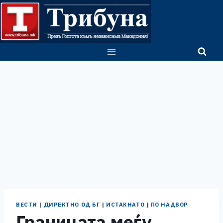
Skip
to
content
ВЕСТИ
|
ДИРЕКТНО ОД БГ
|
ИСТАКНАТО
|
ПО НАДВОР
Границата меѓу