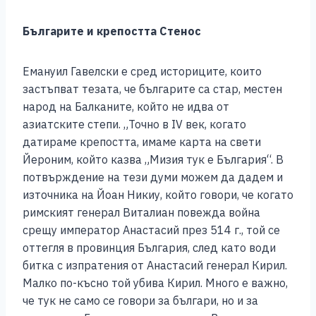
Българите и крепостта Стенос
Емануил Гавелски е сред историците, които
застъпват тезата, че българите са стар, местен
народ на Балканите, който не идва от
азиатските степи. „Точно в ІV век, когато
датираме крепостта, имаме карта на свети
Йероним, който казва „Мизия тук е България“. В
потвърждение на тези думи можем да дадем и
източника на Йоан Никиу, който говори, че когато
римският генерал Виталиан повежда война
срещу император Анастасий през 514 г., той се
оттегля в провинция България, след като води
битка с изпратения от Анастасий генерал Кирил.
Малко по-късно той убива Кирил. Много е важно,
че тук не само се говори за българи, но и за