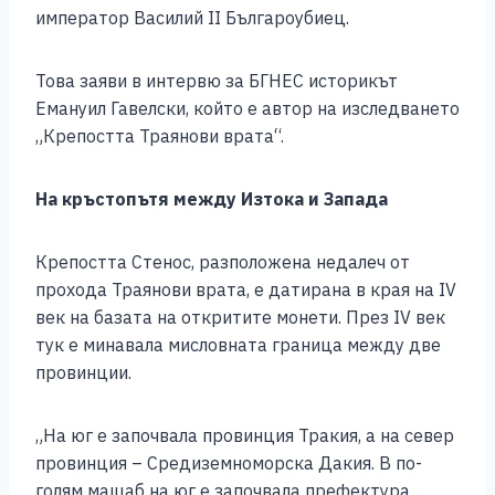
k
император Василий ІІ Българоубиец.
Това заяви в интервю за БГНЕС историкът
Емануил Гавелски, който е автор на изследването
„Крепостта Траянови врата“.
На кръстопътя между Изтока и Запада
Крепостта Стенос, разположена недалеч от
прохода Траянови врата, е датирана в края на ІV
век на базата на откритите монети. През ІV век
тук е минавала мисловната граница между две
провинции.
„На юг е започвала провинция Тракия, а на север
провинция – Средиземноморска Дакия. В по-
голям мащаб на юг е започвала префектура