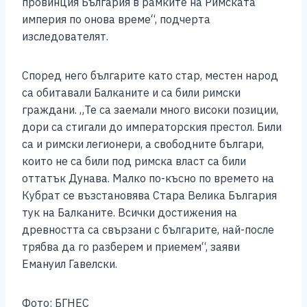
провинция България в рамките на Римската
империя по онова време“, подчерта
изследователят.
Според него българите като стар, местен народ
са обитавали Балканите и са били римски
граждани. „Те са заемали много високи позиции,
дори са стигали до императорския престол. Били
са и римски легионери, а свободните българи,
които не са били под римска власт са били
оттатък Дунава. Малко по-късно по времето на
Кубрат се възстановява Стара Велика България
тук на Балканите. Всички достижения на
древността са свързани с българите, най-после
трябва да го разберем и приемем“, заяви
Емануил Гавелски.
Фото: БГНЕС