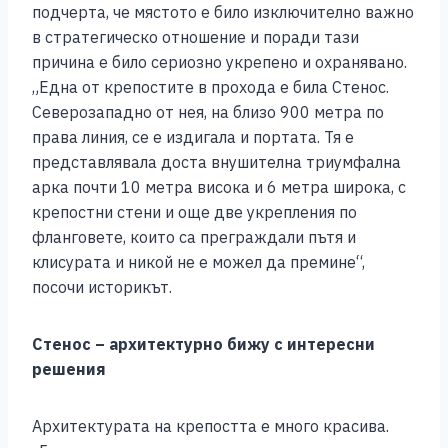
подчерта, че мястото е било изключително важно
в стратегическо отношение и поради тази
причина е било сериозно укрепено и охранявано.
„Една от крепостите в прохода е била Стенос.
Северозападно от нея, на близо 900 метра по
права линия, се е издигала и портата. Тя е
представлявала доста внушителна триумфална
арка почти 10 метра висока и 6 метра широка, с
крепостни стени и още две укрепления по
фланговете, които са преграждали пътя и
клисурата и никой не е можел да премине“,
посочи историкът.
Стенос – архитектурно бижу с интересни
решения
Архитектурата на крепостта е много красива.