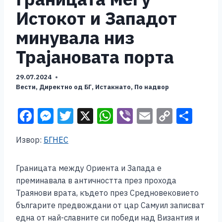
Истокот и Западот
минувала низ
Трајановата порта
29.07.2024
Вести
,
Директно од БГ
,
Истакнато
,
По надвор
F
M
T
X
W
Vi
E
C
S
a
e
wi
h
b
m
o
h
Извор:
БГНЕС
c
ss
tt
at
er
ai
p
ar
e
e
er
s
l
y
e
Границата между Ориента и Запада е
b
n
A
Li
преминавала в античността през прохода
o
g
p
n
Траянови врата, където през Средновековието
българите предвождани от цар Самуил записват
o
er
p
k
една от най-славните си победи над Византия и