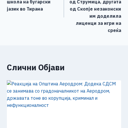
k
школа на бугарски
од Струмица, другата
јазик во Тирана
од Скопје незаконски
им доделила
лиценци за игри на
среќа
Слични Објави