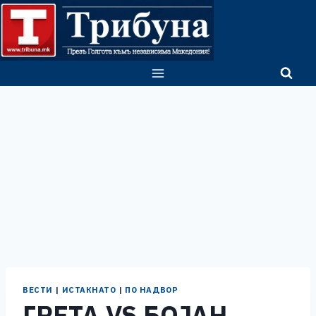
Skip
to
content
ВЕСТИ
|
ИСТАКНАТО
|
ПО НАДВОР
ГРЕТА VS БОЈАН