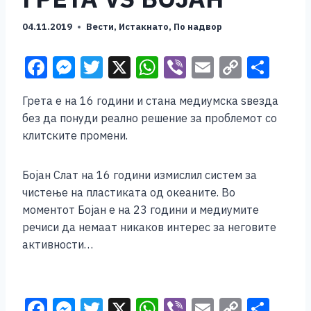
04.11.2019
Вести
,
Истакнато
,
По надвор
F
M
T
X
W
Vi
E
C
S
a
e
wi
h
b
m
o
h
Грета е на 16 години и стана медиумска ѕвезда
c
ss
tt
at
er
ai
p
ar
без да понуди реално решение за проблемот со
e
e
er
s
l
y
e
клитските промени.
b
n
A
Li
o
g
p
n
Бојан Слат на 16 години измислил систем за
чистење на пластиката од океаните. Во
o
er
p
k
моментот Бојан е на 23 години и медиумите
k
речиси да немаат никаков интерес за неговите
активности…
F
M
T
X
W
Vi
E
C
S