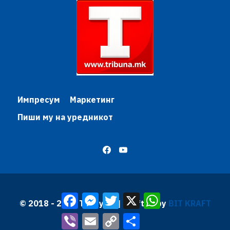
Импресум
Маркетинг
Пиши му на уредникот
Facebook
Messenger
Twitter
X
WhatsApp
© 2018 - 2026 Трибуна | Krafted by
BIT KRAFT
Viber
Email
Copy
Share
Link