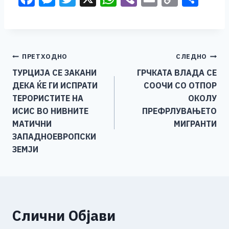
a
e
wi
h
b
m
o
h
c
ss
tt
at
er
ai
p
ar
e
e
er
s
l
y
e
Навигација
ПРЕТХОДНО
СЛЕДНО
b
n
A
Li
ТУРЦИЈА СЕ ЗАКАНИ
ГРЧКАТА ВЛАДА СЕ
o
g
p
n
на
ДЕКА ЌЕ ГИ ИСПРАТИ
СООЧИ СО ОТПОР
o
er
p
k
напис
ТЕРОРИСТИТЕ НА
ОКОЛУ
k
ИСИС ВО НИВНИТЕ
ПРЕФРЛУВАЊЕТО
МАТИЧНИ
МИГРАНТИ
ЗАПАДНОЕВРОПСКИ
ЗЕМЈИ
Слични Објави