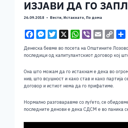
ИЗЈАВИ ДА ГО ЗАП
26.09.2018
Вести
,
Истакнато
,
По дома
F
M
T
X
W
Vi
E
C
a
e
wi
h
b
m
o
Денеска бевме во посета на Општините Лозово 
c
ss
tt
at
er
ai
p
последици од капитулантскиот договор кој што
e
e
er
s
l
y
b
n
A
Li
Она што можам да го истакнам е дека во огроме
o
g
p
n
нив, што всушност и како став и како партија
договор и истиот нема да го прифатиме.
o
er
p
k
k
Нормално разговаравме со луѓето, се обидовме
последните денови е дека СДСМ е во паника се