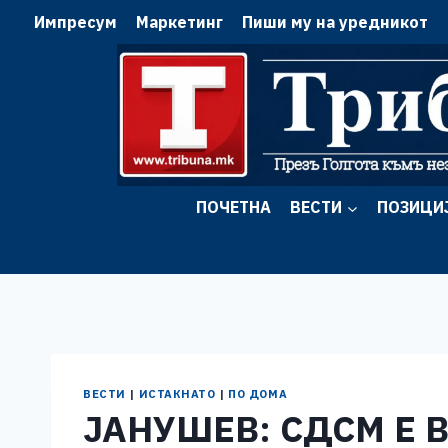
Skip
Импресум
Маркетинг
Пиши му на уредникот
to
content
ПОЧЕТНА
ВЕСТИ
ПОЗИЦИ
ВЕСТИ
|
ИСТАКНАТО
|
ПО ДОМА
ЈАНУШЕВ: СДСМ Е 