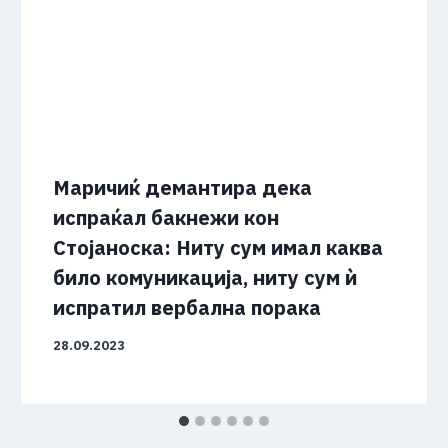
Маричиќ демантира дека
испраќал бакнежи кон
Стојаноска: Ниту сум имал каква
било комуникација, ниту сум ѝ
испратил вербална порака
28.09.2023