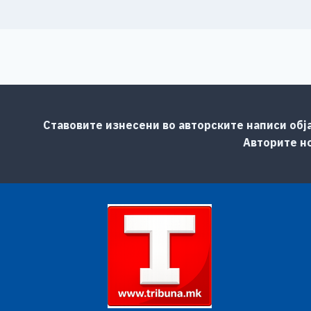
Ставовите изнесени во авторските написи обј
Авторите но