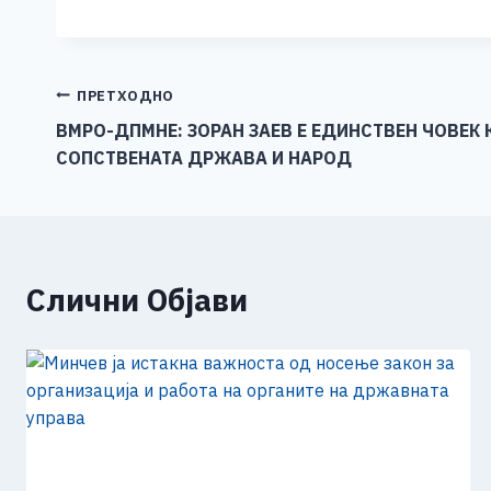
c
ss
tt
at
er
ai
p
e
e
er
s
l
y
b
n
A
Li
Навигација
ПРЕТХОДНО
o
g
p
n
ВМРО-ДПМНЕ: ЗОРАН ЗАЕВ Е ЕДИНСТВЕН ЧОВЕК 
на
СОПСТВЕНАТА ДРЖАВА И НАРОД
o
er
p
k
напис
k
Слични Објави