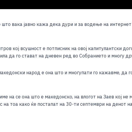
е што вака јавно кажа дека дури и за водење на интерне
ров кој всушност е потписник на овој капитулантски дого
ла да го стават на дневен ред во Собранието и многу дру
акедонски народ е она што и многупати го кажавме, да г
е на се она што е македонско, на влогот на Заев кој не м
ос на тоа како ќе постапат на 30-ти септември на денот 
S
h