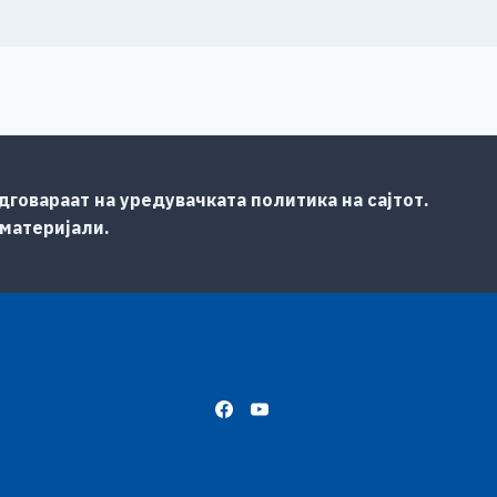
говараат на уредувачката политика на сајтот.
 материјали.