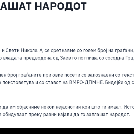
ЛАШАТ НАРОДОТ
S
h
и Свети Николе. А, се сретнавме со голем број на граѓани
ar
 владата предводена од Заев го потпиша со соседна Грци
e
н број граѓаните при овие посети се запознаени со текст
 се поистоветува и со ставот на ВМРО-ДПМНЕ. Бидејќи од
 да им објасниме некои нејаснотии кои што ги имаат. Ист
 обидуваат преку разни изјави да го заплашат народот.