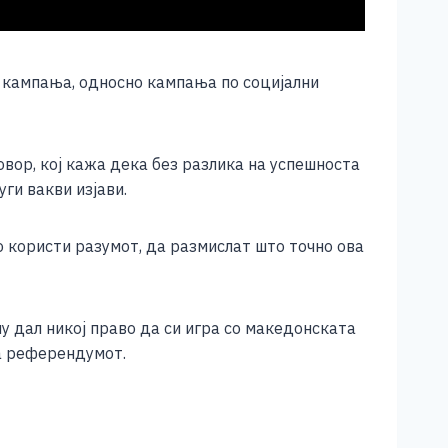
т кампања, односно кампања по социјални
вор, кој кажа дека без разлика на успешноста
ги вакви изјави.
о користи разумот, да размислат што точно ова
у дал никој право да си игра со македонската
на референдумот.