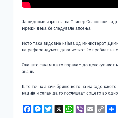
Ја видовме изјавата на Оливер Спасовски кад
мрежи дека ќе следувале апсења.
Исто така видовме изјава од министерот Димит
на референдумот, дека истиот ќе пробаат на си
Она што сакам да го порачам до целокупниот м
значи.
Што точно значи бришењето на македонското им
нација и сепак да го послушаат срцето во одн
F
M
T
X
W
Vi
E
C
a
e
wi
h
b
m
o