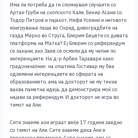
Има ли потреба да ги спомнувам случаите со
Артан Груби на скопското Кале, Бекир Асани со
Тодор Петров и пајакот, Нефи Усеини и неговото
изигрување паша во Охрид, дивоградбите на
газда Мерко во Струга, Блерим Беџети со дивата
платформа на Матка? Еј Блерим со референдум
се закани, ако Заев се осмели да му чепне по
ингеренциите. На д-р Арбен Таравари како
градоначалник на општина Гостивар му беа
одземени ингеренциите во сферата на
образованието, ама на докторот не му текна
ваква паметна идеја, да демонстрира моќ со
најави за референдум. И докторот не игра во
тимот на Али.
Сите знаеме кои играат веќе 17 години заедно
со тимот на Али. Сите знаеме дека Али е
прекрасен плејмејкер. Сите знаеме, ама се