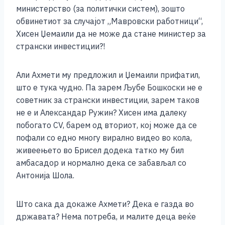
o
g
p
n
министерство (за политички систем), зошто
o
er
p
k
обвинетиот за случајот „Мавровски работници“,
k
Хисен Џемаили да не може да стане министер за
странски инвестиции?!
Али Ахмети му предложил и Џемаили прифатил,
што е тука чудно. Па зарем Љубе Бошкоски не е
советник за странски инвестиции, зарем таков
не е и Александар Ружин? Хисен има далеку
побогато CV, барем од вториот, кој може да се
пофали со едно многу вирално видео во кола,
живеењето во Брисел додека татко му бил
амбасадор и нормално дека се забављал со
Антонија Шола.
Што сака да докаже Ахмети? Дека е газда во
државата? Нема потреба, и малите деца веќе