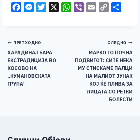
F
M
T
X
W
Vi
E
C
S
a
e
wi
h
b
m
o
h
c
ss
tt
at
er
ai
p
ar
e
e
er
s
l
y
e
Навигација
ПРЕТХОДНО
СЛЕДНО
b
n
A
Li
ХАРАДИНАЈ БАРА
МАРКО ГО ПОЧНА
o
g
p
n
на
ЕКСТРАДИЦИЈА ВО
ПОДВИГОТ: СИТЕ НЕКА
o
er
p
k
напис
КОСОВО НА
МУ СТИСКАМЕ ПАЛЦИ
k
„КУМАНОВСКАТА
НА МАЛИОТ ЈУНАК
ГРУПА“
КОЈ ЌЕ ПЛИВА ЗА
ЛИЦАТА СО РЕТКИ
БОЛЕСТИ
Слични Објави