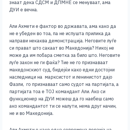
знаат дека СДСМ и ДПМНЕ се менуваат, ама
ДУИ е вечна.
Али Ахмети е фактор во државата, ама како да
не е убеден во тоа, па не испушта прилика да
направи некаква демонстрација. Неговите луѓе
си прават што сакаат во Македонија? Никој не
може да им побара сметка за било што. Неговите
луѓе закон не ги фаќа? Тие не го признаваат
македонскиот суд, бидејќи како едни достојни
наследници на марксистот и ленинистот дајо
Фазли, го признаваат само судот на партијата, а
партијата тоа е ТОЈ командант Али. Ако си
функционер на ДУИ можеш да го наебеш само
ако командантот ти се налути, нема друг начин,
не и во Македонија.
Али Ахмети е како една современа верзија на