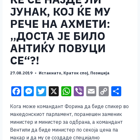
ЈУНАК, КОЈ ЌЕ МУ
РЕЧЕ НА АХМЕТИ:
„ДОСТА ЈЕ БИЛО
АНТИЌУ ПОВУЦИ
СЕ“?!
27.08.2019
Истакнато
,
Краток спој
,
Позиција
F
M
T
X
W
Vi
E
C
S
a
e
wi
h
b
m
o
h
Кога може командант Форина да биде спикер во
c
ss
tt
at
er
ai
p
ar
македонскиот парламент, поранешен заменик
e
e
er
s
l
y
e
министер и министер за одбрана, а командант
b
n
A
Li
Вентили да биде министер по секоја цена па
макар и да му се создаде специјално