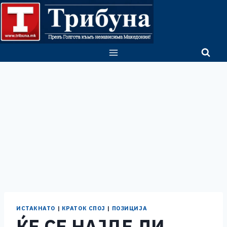
Skip
to
content
ИСТАКНАТО
|
КРАТОК СПОЈ
|
ПОЗИЦИЈА
ЌЕ СЕ НАЈДЕ ЛИ