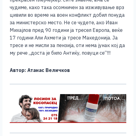
чудиме, како така осомничен за изживување врз
цивили во време на воен конфликт добил понуда
за министерско место. Не се чудете, ако Иван
Михајлов пред 90 години ја тресел Европа, веќе
17 години Али Ахмети ја тресе Македонија. Ја
тресе и не мисли за пензија, оти нема јунак кој да
му рече „доста је било Антиќу, повуци се“!!!
Автор: Атанас Величков