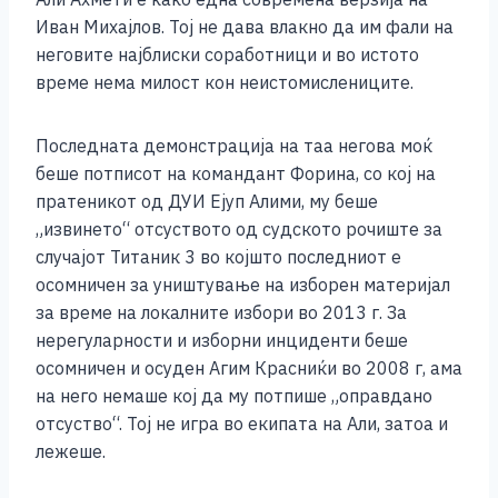
Иван Михајлов. Тој не дава влакно да им фали на
неговите најблиски соработници и во истото
време нема милост кон неистомислениците.
Последната демонстрација на таа негова моќ
беше потписот на командант Форина, со кој на
пратеникот од ДУИ Ејуп Алими, му беше
„извинето“ отсуството од судското рочиште за
случајот Титаник 3 во којшто последниот е
осомничен за уништување на изборен материјал
за време на локалните избори во 2013 г. За
нерегуларности и изборни инциденти беше
осомничен и осуден Агим Красниќи во 2008 г, ама
на него немаше кој да му потпише „оправдано
отсуство“. Тој не игра во екипата на Али, затоа и
лежеше.