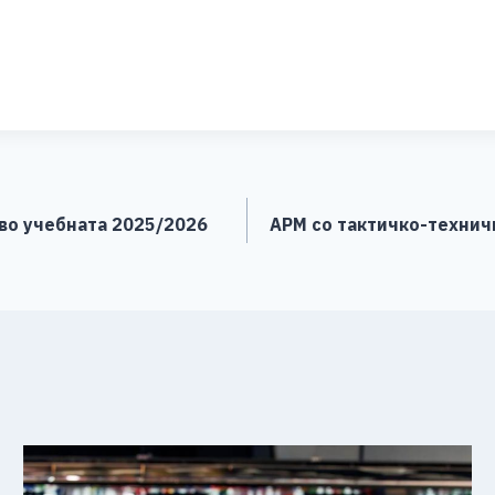
S
h
ar
e
 во учебната 2025/2026
АРМ со тактичко-технич