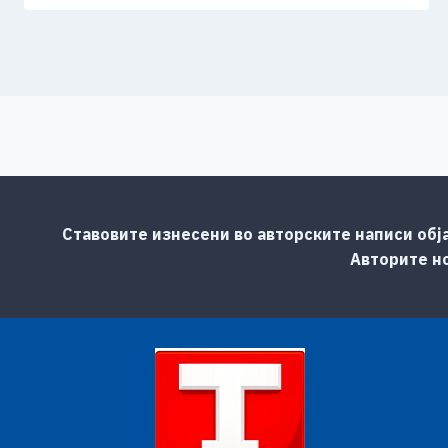
Ставовите изнесени во авторските написи обј
Авторите но