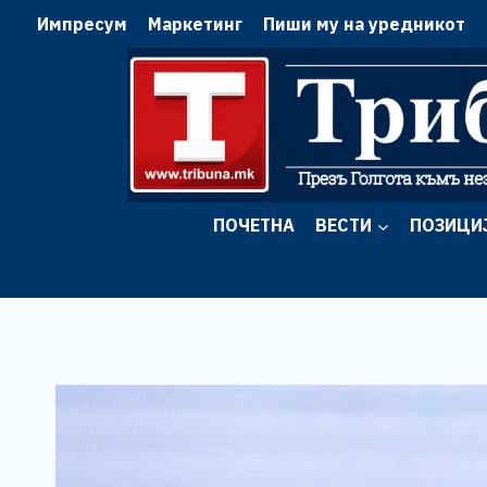
Skip
Импресум
Маркетинг
Пиши му на уредникот
to
content
ПОЧЕТНА
ВЕСТИ
ПОЗИЦИ