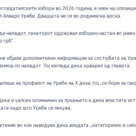
e
ретседателските избори во 2026 година, е член на опози
 Алваро Урибе. Двајцата не се во роднинска врска.
уди нападот, сенаторот одржувал изборен настан во јавен
 грб“.
 не објави дополнителни информации за состојбата на Ур
омош по нападот. Тој изгледа дека крварел од главата.
апиша на профилот на Урибе на X дека тој „се бори за сво
дека е уапсен осомничен за пукањето и дека властите ис
цата каде што Урибе се лекува.
тение во кое наведува дека владата „категорично и силн