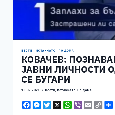
ВЕСТИ
|
ИСТАКНАТО
|
ПО ДОМА
КОВАЧЕВ: ПОЗНАВА
ЈАВНИ ЛИЧНОСТИ 
СЕ БУГАРИ
13.02.2021
Вести
,
Истакнато
,
По дома
F
M
T
X
W
Vi
E
C
a
e
wi
h
b
m
o