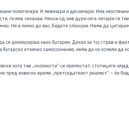
анешни политичари. И левичари и десничари. Има неуспеш
сти, ги има секакви. Некои од нив дури сега читајќи ги т
чно. Не е лично до вас, бидете спокојни. Нема да цитирам
да се декларираш како Бугарин. Доказ за тој страв е факт
 бугарско етничко самосознание, нема да се осмели да к
овски кога тие „околности“ се премостат, стотиците илјад
че пред извесно време „претседателот реалист“ – ќе бид