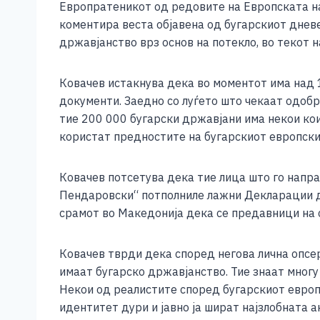
Европратеникот од редовите на Европската нар
c
ss
tt
at
er
ai
p
коментира веста објавена од бугарскиот днев
e
e
er
s
l
y
државјанство врз основ на потекло, во текот 
b
n
A
Li
o
g
p
n
Ковачев истакнува дека во моментот има над 1
документи. Заедно со луѓето што чекаат одоб
o
er
p
k
тие 200 000 бугарски државјани има некои кои
k
користат предностите на бугарскиот европски 
Ковачев потсетува дека тие лица што го напра
Пендаровски“ потполниле лажни Декларации де
срамот во Македонија дека се предавници на 
Ковачев тврди дека според негова лична опсер
имаат бугарско државјанство. Тие знаат многу
Некои од реалистите според бугарскиот европр
идентитет дури и јавно ја шират најзлобната 