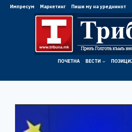
Skip
Импресум
Маркетинг
Пиши му на уредникот
to
content
ПОЧЕТНА
ВЕСТИ
ПОЗИЦИ