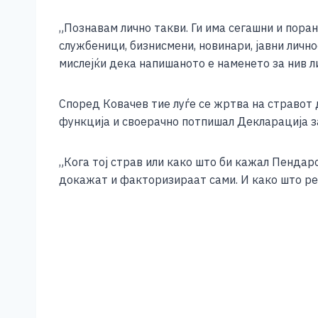
„Познавам лично такви. Ги има сегашни и пор
службеници, бизнисмени, новинари, јавни лично
мислејќи дека напишаното е наменето за нив ли
Според Ковачев тие луѓе се жртва на стравот 
функција и своерачно потпишал Декларација за
„Кога тој страв или како што би кажал Пендар
докажат и факторизираат сами. И како што ре