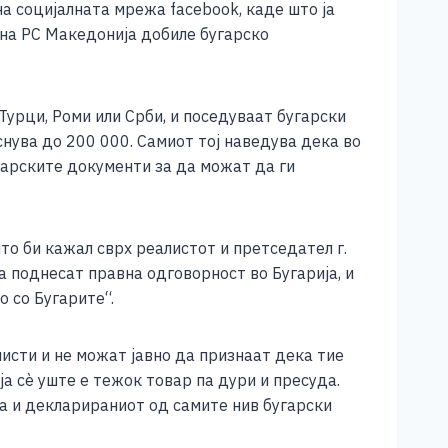
а социјалната мрежа facebook, каде што ја
 на РС Македонија добиле бугарско
Турци, Роми или Срби, и поседуваат бугарски
нува до 200 000. Самиот тој наведува дека во
угарските документи за да можат да ги
то би кажал сврх реалистот и претседател г.
 поднесат правна одговорност во Бугарија, и
 со Бугарите“.
листи и не можат јавно да признаат дека тие
а сѐ уште е тежок товар па дури и пресуда.
ја и декларираниот од самите нив бугарски