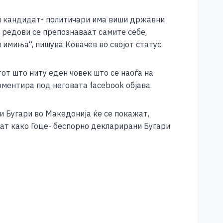
ни кандидат- политичари има виши државни
ие редови се препознаваат самите себе,
 имиња“, пишува Ковачев во својот статус.
от што ниту еден човек што се наоѓа на
оментира под неговата facebook oбјава.
и Бугари во Македонија ќе се покажат,
ат како Гоце- беспорно декларирани Бугари