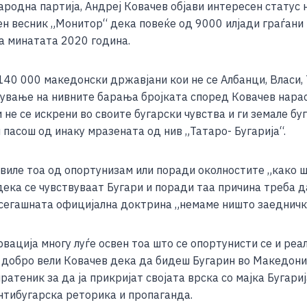
одна партија, Андреј Ковачев објави интересен статус н
ar
ен весник „Монитор“ дека повеќе од 9000 илјади граѓани
e
на минатата 2020 година.
40 000 македонски државјани кои не се Албанци, Власи, 
рување на нивните барања бројката според Ковачев нарас
 не се искрени во своите бугарски чувства и ги земале б
пасош од инаку мразената од нив „Татаро- Бугарија“.
виле тоа од опортунизам или поради околностите „како ш
ка се чувствуваат Бугари и поради таа причина треба да
сегашната официјална доктрина „немаме ништо заедничко
вација многу луѓе освен тоа што се опортунисти се и реа
 добро вели Ковачев дека да бидеш Бугарин во Македониј
атеник за да ја прикријат својата врска со мајка Бугари
антибугарска реторика и пропаганда.