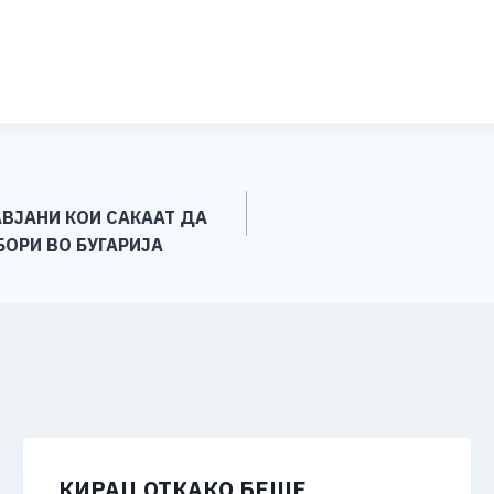
S
h
ar
e
ВЈАНИ КОИ САКААТ ДА
БОРИ ВО БУГАРИЈА
КИРАЦ ОТКАКО БЕШЕ