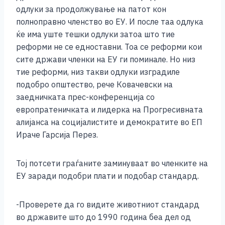
одлуки за продолжување на патот кон
полноправно членство во ЕУ. И после таа одлука
ќе има уште тешки одлуки затоа што тие
реформи не се едноставни. Тоа се реформи кои
сите држави членки на ЕУ ги поминале. Но низ
тие реформи, низ такви одлуки изградиле
подобро општество, рече Ковачевски на
заедничката прес-конференција со
европратеничката и лидерка на Прогресивната
алијанса на социјалистите и демократите во ЕП
Ираче Гарсија Перез.
Тој потсети граѓаните заминуваат во членките на
ЕУ заради подобри плати и подобар стандард.
-Проверете да го видите животниот стандард
во државите што до 1990 година беа дел од