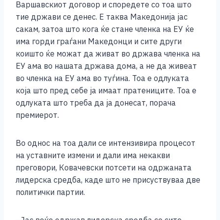
Варшавскиот договор и споредете со тоа што
тие држави се денес. Е таква Македонија јас
сакам, затоа што кога ќе стане членка на ЕУ ќе
има горди граѓани Македонци и сите други
коишто ќе можат да живат во држава членка на
ЕУ ама во нашата држава дома, а не да живеат
во членка на ЕУ ама во туѓина. Тоа е одлуката
која што пред себе ја имаат пратениците. Тоа е
одлуката што треба да ја донесат, порача
премиерот.
Во однос на тоа дали се интензивира процесот
на уставните измени и дали има некакви
преговори, Ковачевски потсети на одржаната
лидерска средба, каде што не присуствуваа две
политички партии.
–Јас веќе одржав лидерска средба со сите