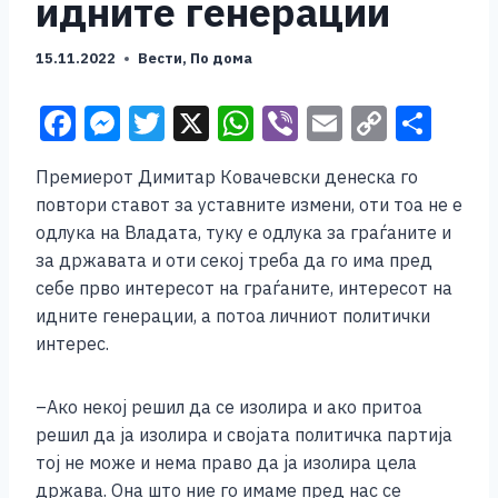
идните генерации
15.11.2022
Вести
,
По дома
F
M
T
X
W
Vi
E
C
S
a
e
wi
h
b
m
o
h
Премиерот Димитар Ковачевски денеска го
c
ss
tt
at
er
ai
p
ar
повтори ставот за уставните измени, оти тоа не е
e
e
er
s
l
y
e
одлука на Владата, туку е одлука за граѓаните и
b
n
A
Li
за државата и оти секој треба да го има пред
себе прво интересот на граѓаните, интересот на
o
g
p
n
идните генерации, а потоа личниот политички
o
er
p
k
интерес.
k
–Ако некој решил да се изолира и ако притоа
решил да ја изолира и својата политичка партија
тој не може и нема право да ја изолира цела
држава. Она што ние го имаме пред нас се