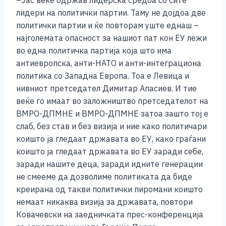
лидери на политички партии. Таму не дојдоа две
политички партии и ќе повторам уште еднаш –
најголемата опасност за нашиот пат кон ЕУ лежи
во една политичка партија која што има
антиевропска, анти-НАТО и анти-интеграциона
политика со Западна Европа. Тоа е Левица и
нивниот претседател Димитар Апасиев. И тие
веќе го имаат во заложништво претседателот на
ВМРО-ДПМНЕ и ВМРО-ДПМНЕ затоа зашто тој е
слаб, без став и без визија и ние како политичари
коишто ја гледаат државата во ЕУ, како граѓани
коишто ја гледаат државата во ЕУ заради себе,
заради нашите деца, заради идните генерации
не смееме да дозволиме политиката да биде
креирана од такви политички пиромани коишто
немаат никаква визија за државата, повтори
Ковачевски на заедничката прес-конференција