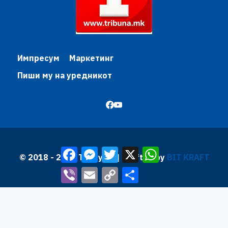
Импресум
Маркетинг
Пиши му на уредникот
Facebook
Messenger
Twitter
X
WhatsApp
© 2018 - 2026 Трибуна | Krafted by
BIT KRAFT
Viber
Email
Copy
Share
Link
Почетна
Toggle
Вести