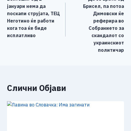
o
g
p
n
на
јануари нема да
Брисел, па потоа
o
er
p
k
напис
поскапи струјата, ТЕЦ
Димовски ќе
k
Неготино ќе работи
реферира во
кога тоа ќе биде
Собранието за
исплатливо
скандалот со
украинскиот
политичар
Слични Објави