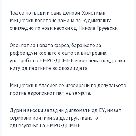
Тоа се потврди и овие денови. Христијан
Мицкоски повотрно замина за Будимпешта,
очигледно по нови насоки од Никола Груевски.
Овој пат за новата фарса, барањето за
рефрендум кое што е само за внатрешна
употреба во ВМРО-ДПМНЕ и кое нема поддршка
ниту од партиите во опозицијата.
Мицкоски и Апасиев се изолирани во делувањето
против европскиот пат на земјата.
Дури и високи западни дипломати од ЕУ, имаат
сериозни критики за деструктивното
однесување на ВМРО-ДПМНЕ.