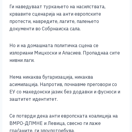
Ги наведуваат туркањето на насилствата,
крвавите сценарија на анти европските
протести, навредите, лагите, палењето
документи во Собрнаиска сала.
Но и на домашната политичка сцена се
излориани Мицкоски и Апасиев. Пропаднаа сите
нивни лаги.
Нема никаква бугаризација, никаква
асимилација. Напротив, почнавме преговори со
ЕУ со македонски јазик без додавки и фусноси и
заштитет идентитет.
Се потврди дека анти европската коалиција на
ВМРО-ДПМНЕ и Левица, свесно ги лаже
граѓаните, ги злоупотребува.