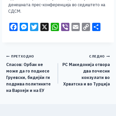
денешната прес-конференција во седиштето на
СДСМ.
F
M
T
X
W
Vi
E
C
S
a
e
wi
h
b
m
o
h
c
ss
tt
at
er
ai
p
ar
e
e
er
s
l
y
e
Навигација
ПРЕТХОДНО
СЛЕДНО
b
n
A
Li
Спасов: Орбан не
РС Македонија отвора
o
g
p
n
на
може да го поднесе
два почесни
o
er
p
k
напис
Груевски, бидејќи ги
конзулати во
k
подрива политиките
Хрватска и во Турција
на Вархеји и на ЕУ