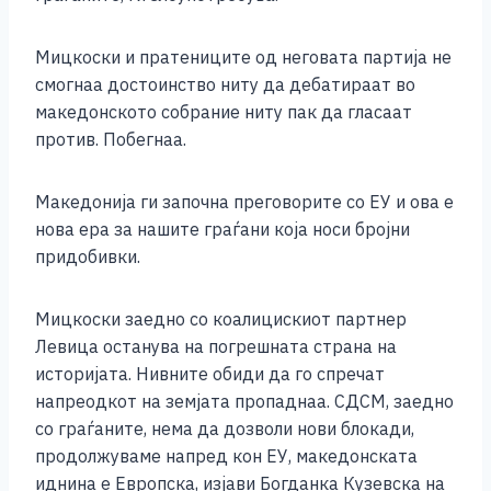
Мицкоски и пратениците од неговата партија не
смогнаа достоинство ниту да дебатираат во
македонското собрание ниту пак да гласаат
против. Побегнаа.
Македонија ги започна преговорите со ЕУ и ова е
нова ера за нашите граѓани која носи бројни
придобивки.
Мицкоски заедно со коалицискиот партнер
Левица останува на погрешната страна на
историјата. Нивните обиди да го спречат
напреодкот на земјата пропаднаа. СДСМ, заедно
со граѓаните, нема да дозволи нови блокади,
продолжуваме напред кон ЕУ, македонската
иднина е Европска, изјави Богданка Кузевска на