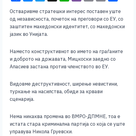
a
e
wi
h
b
m
o
h
Остваривме стратешки интерес поставен уште
c
ss
tt
at
er
ai
p
ar
од независноста, почеток на преговори со ЕУ, со
e
e
er
s
l
y
e
заштитен македонски идентитет, со македонски
b
n
A
Li
јазик во Унијата.
o
g
p
n
Наместо конструктивнот во името на граѓаните
o
er
p
k
и доброто на државата, Мицкоски заедно со
k
Апасиев застана против членството во ЕУ.
Видовме деструктивност, ширење невистини,
туркање на насилства, обиди за крвави
сценарија.
Нема никаква промена во ВМРО-ДПМНЕ, тоа е
истата стара криминална партија со која се уште
управува Никола Груевски.