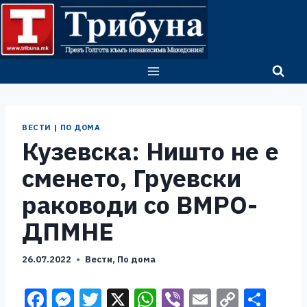
Skip
to
content
ВЕСТИ
|
ПО ДОМА
Кузевска: Ништо не е
сменето, Груевски
раководи со ВМРО-
ДПМНЕ
26.07.2022
Вести
,
По дома
F
M
T
X
W
Vi
E
C
S