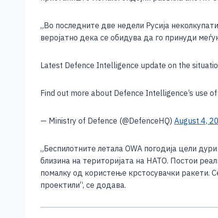
e
e
er
s
l
y
b
n
A
Li
„Во последните две недели Русија неколкупати
o
g
p
n
веројатно дека се обидува да го принуди меѓ
o
er
p
k
Latest Defence Intelligence update on the situati
k
Find out more about Defence Intelligence’s use o
— Ministry of Defence (@DefenceHQ)
August 4, 2
„Беспилотните летала OWA погодија цели дури 
близина на територијата на НАТО. Постои реа
помалку од користење крстосувачки ракети. Се
проектили“, се додава.