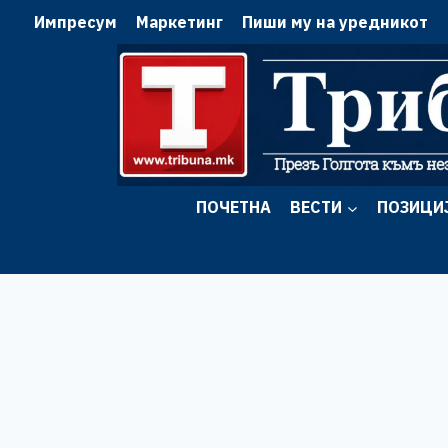
Skip
Импресум
Маркетинг
Пиши му на уредникот
to
content
ПОЧЕТНА
ВЕСТИ
ПОЗИЦИ