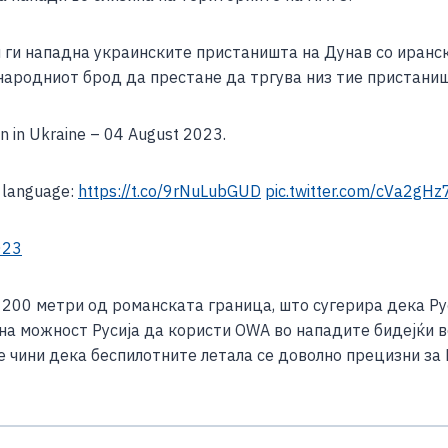
e
 ги нападна украинските пристаништа на Дунав со иранск
ународниот брод да престане да тргува низ тие пристани
on in Ukraine – 04 August 2023.
f language:
https://t.co/9rNuLubGUD
pic.twitter.com/cVa2gH
023
200 метри од романската граница, што сугерира дека Рус
лна можност Русија да користи OWA во нападите бидејќи 
 чини дека беспилотните летала се доволно прецизни за Р