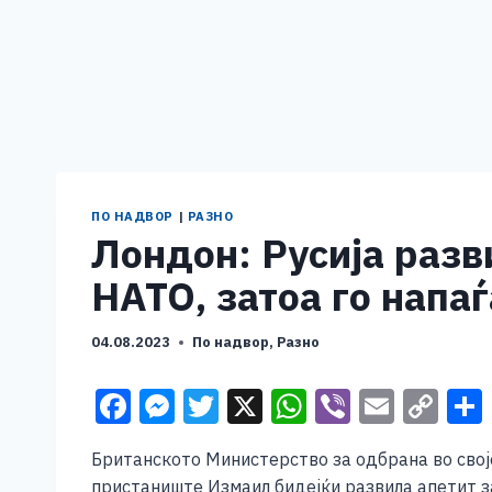
ПО НАДВОР
|
РАЗНО
Лондон: Русија разв
НАТО, затоа го напа
04.08.2023
По надвор
,
Разно
F
M
T
X
W
Vi
E
C
a
e
wi
h
b
m
o
Британското Министерство за одбрана во својо
c
ss
tt
at
er
ai
p
пристаниште Измаил бидејќи развила апетит з