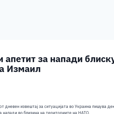
и апетит за напади блиску
ѓа Измаил
S
h
т дневен извештај за ситуацијата во Украина пишува дек
ar
а напади во близина на териториите на НАТО.