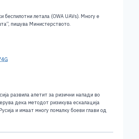
и беспилотни летала (OWA UAVs). Многу е
шта“, пишува Министерството.
z74G
ија развила апетит за ризични напади во
верува дека методот ризикува ескалација
усија и имаат многу помалку боеви глави од