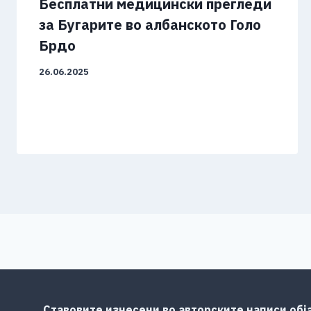
Бесплатни медицински прегледи
за Бугарите во албанското Голо
Брдо
26.06.2025
Ставовите изнесени во авторските написи обј