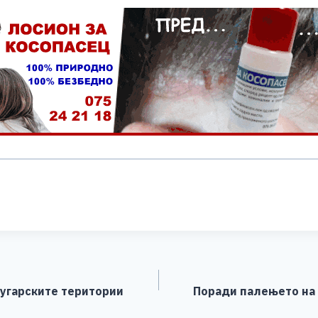
S
h
ar
e
бугарските територии
Поради палењето на 