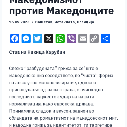
против Македонците
16.05.2023
Ваш став
,
Истакнато
,
Позиција
F
M
T
X
W
Vi
E
C
S
a
e
wi
h
b
m
o
h
Став на Никица Корубин
c
ss
tt
at
er
ai
p
ar
e
e
er
s
l
y
e
Свежо “разбудената” грижа за се’ што е
b
n
A
Li
македонско низ соседството, во “чиста” форма
o
g
p
n
на апсолутно монополизирање, односно
присвојување од наша страна, е очигледно
o
er
p
k
последниот, најжесток удар на нашата
k
нормализација како европска држава.
Примамлив, сладок и вкусен, завиен во
обландата на романтизмот на македонскиот мит,
и наводна грижа за идентитетот, ги таргетира