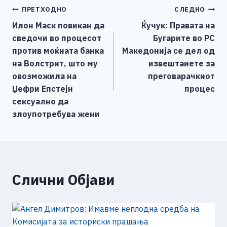
e
e
er
s
l
y
e
Навигација
ПРЕТХОДНО
СЛЕДНО
b
n
A
Li
Илон Маск повикан да
Ќучук: Правата на
o
g
p
n
на
сведочи во процесот
Бугарите во РС
o
er
p
k
напис
против моќната банка
Македонија се дел од
k
на Волстрит, што му
извештаиете за
овозможила на
преговарачкиот
Џефри Епстејн
процес
сексуално да
злоупотребува жени
Слични Објави