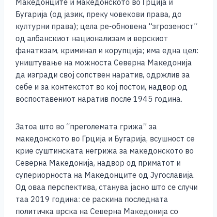
Македонците и македонското во Грција и
Бугарија (од јазик, преку човекови права, до
културни права); цела ре-обновена “згрозеност”
од албанскиот национализам и верскиот
фанатизам, криминал и корупција; има една цел:
уништување на можноста Северна Македонија
да изгради свој сопствен наратив, одржлив за
себе и за контекстот во кој постои, надвор од
воспоставениот наратив после 1945 година.
Затоа што во “преголемата грижа” за
македонското во Грција и Бугарија, всушност се
крие суштинската негрижа за македонското во
Северна Македонија, надвор од приматот и
супериорноста на Македонците од Југославија.
Од оваа перспектива, станува јасно што се случи
таа 2019 година: се раскина последната
политичка врска на Северна Македонија со