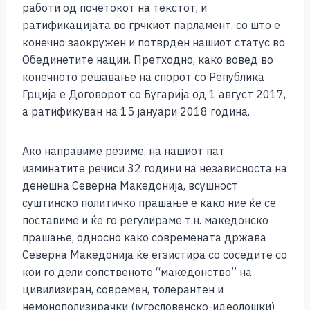
работи од почетокот на текстот, и
ратификацијата во грчкиот парламент, со што е
конечно заокружен и потврден нашиот статус во
Обединетите нации. Претходно, како вовед во
конечното решавање на спорот со Република
Грција е Договорот со Бугарија од 1 август 2017,
а ратификуван на 15 јануари 2018 година.
Ако направиме резиме, на нашиот пат
изминатите речиси 32 години на независноста на
денешна Северна Македонија, всушност
суштинско политичко прашање е како ние ќе се
поставиме и ќе го регулираме т.н. македонско
прашање, односно како современата држава
Северна Македонија ќе егзистира со соседите со
кои го дели сопственото “македонство” на
цивилизиран, современ, толерантен и
немонополизирачки (југословенско-идеолошки)