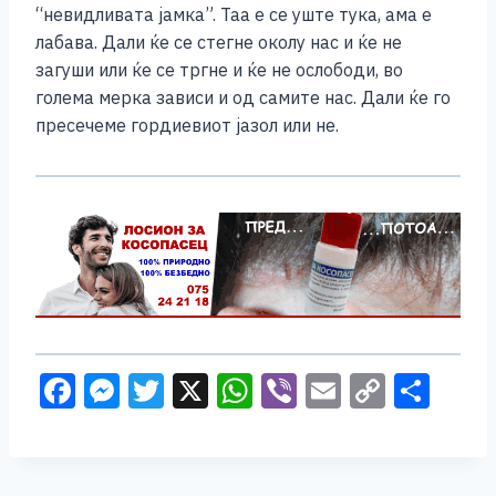
“невидливата јамка”. Таа е се уште тука, ама е
лабава. Дали ќе се стегне околу нас и ќе не
загуши или ќе се тргне и ќе не ослободи, во
голема мерка зависи и од самите нас. Дали ќе го
пресечеме гордиевиот јазол или не.
F
M
T
X
W
Vi
E
C
S
a
e
wi
h
b
m
o
h
c
ss
tt
at
er
ai
p
ar