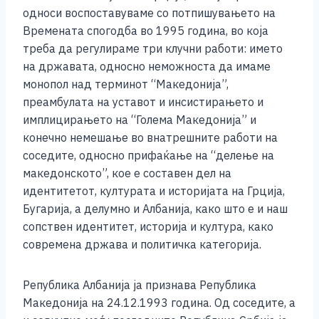
односи воспоставуваме со потпишувањето на
Времената спогодба во 1995 година, во која
треба да регулираме три клучни работи: името
на државата, односно неможноста да имаме
монопол над терминот “Македонија”,
преамбулата на уставот и инсистирањето и
имплицирањето на “Голема Македонија” и
конечно немешање во внатрешните работи на
соседите, односно прифаќање на “делење на
македонското”, кое е составен дел на
идентитетот, културата и историјата на Грција,
Бугарија, а делумно и Албанија, како што е и наш
сопствен идентитет, историја и култура, како
современа држава и политичка категорија.
Република Албанија ја признава Република
Македонија на 24.12.1993 година. Од соседите, а