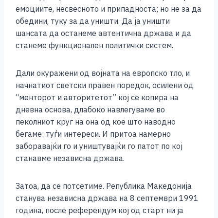
емоциите, несвесното и припадноста; но не за да
обедини, туку за да уништи. Да ја
уништи
шансата да останеме автентична држава и да
станеме функционален политички систем.
Дали окуражени од војната на европско тло, и
начнатиот светски правен поредок, осилени од
“менторот и авторитетот” кој се копира на
дневна основа, длабоко навлегуваме во
пеколниот круг на она од кое што наводно
бегаме: туѓи интереси. И притоа намерно
заборавајќи го и уништувајќи го патот по кој
станавме независна држава.
Затоа, да се потсетиме. Република Македонија
станува независна држава на 8 септември 1991
година, после референдум кој од старт ни ја