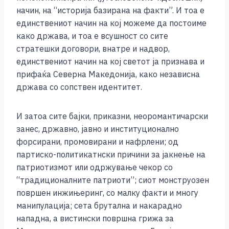
начин, на “историја базирана на факти”. И тоа е
единствениот начин на кој можеме да постоиме
како држава, и тоа е всушност со сите
стратешки договори, внатре и надвор,
единствениот начин на кој светот ја признава и
прифаќа Северна Македонија, како независна
држава со сопствен идентитет.
И затоа сите бајки, приказни, неоромантичарски
занес, државно, јавно и институционално
форсирани, промовирани и нафрлени; од
партиско-политикатнски причини за јакнење на
патриотизмот или одржување чекор со
“традиционалните патриоти”; сиот монструозен
површен инжињеринг, со малку факти и многу
манипулација; сета брутална и накарадно
нападна, а вистински површна грижа за