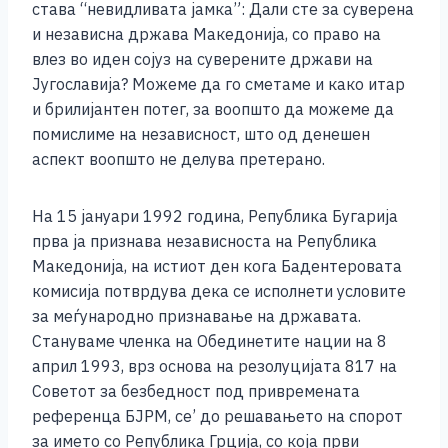
става “невидливата јамка”: Дали сте за суверена
и независна држава Македонија, со право на
влез во иден сојуз на суверените држави на
Југославија? Можеме да го сметаме и како итар
и брилијантен потег, за воопшто да можеме да
помислиме на независност, што од денешен
аспект воопшто не делува претерано.
На 15 јануари 1992 година, Република Бугарија
прва ја признава независноста на Република
Македонија, на истиот ден кога Бадентеровата
комисија потврдува дека се исполнети условите
за меѓународно признавање на државата.
Стануваме членка на Обединетите нации на 8
април 1993, врз основа на резолуцијата 817 на
Советот за безбедност под привремената
референца БЈРМ, се’ до решавањето на спорот
за името со Република Грција, со која први