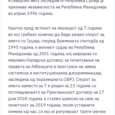
и севкупно меѓу последните Република Србија ја
признава независноста на Република Македонија
во април, 1996 година.
Кратко пред истекот на периодот од 7 години,
во кој требало конечно да биде решен спорот за
името со Грција, според Времената спогодба од
1995 година, е воениот судир во Република
Македонија од 2001 година, кој завршува со
мировен Охридски договор, за почитување на
правата на Албанците и престанок на нивна
системска и институционална дискриминација,
наследена од поранешната СФРЈ. Спорот за
името наместо за 7 е решен за 23 години, со
потпишувањето на Преспанскиот договор на 17
јуни 2018 година, а стапен целосно на сила на
почетокот на 2019 година, после уставните
измени кај нас, со кој се регулираат трите клучни