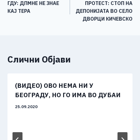
ГДУ: ДПМНЕ НЕ ЗНАЕ
ПРОТЕСТ: СТОП НА
o
g
p
n
на
КАЈ ТЕРА
ДЕПОНИЈАТА ВО СЕЛО
o
er
p
k
напис
ДВОРЦИ КИЧЕВСКО
k
Слични Објави
(ВИДЕО) ОВО НЕМА НИ У
БЕОГРАДУ, НО ГО ИМА ВО ДУБАИ
25.09.2020