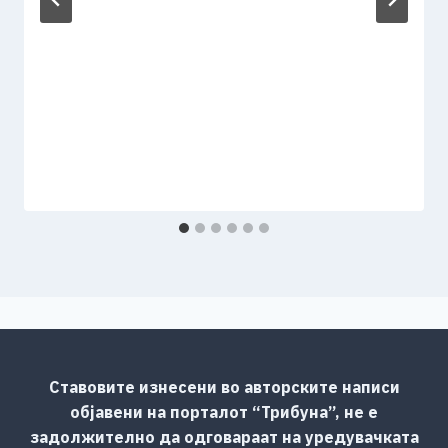
Ставовите изнесени во авторските написи
објавени на порталот “Трибуна”, не е
задолжително да одговараат на уредувачката