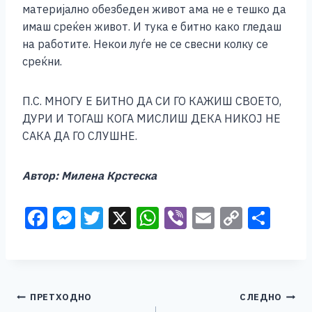
материјално обезбеден живот ама не е тешко да
имаш среќен живот. И тука е битно како гледаш
на работите. Некои луѓе не се свесни колку се
среќни.
П.С. МНОГУ Е БИТНО ДА СИ ГО КАЖИШ СВОЕТО,
ДУРИ И ТОГАШ КОГА МИСЛИШ ДЕКА НИКОЈ НЕ
САКА ДА ГО СЛУШНЕ.
Автор: Милена Крстеска
F
M
T
X
W
Vi
E
C
S
a
e
wi
h
b
m
o
h
c
ss
tt
at
er
ai
p
ar
e
e
er
s
l
y
e
Навигација
ПРЕТХОДНО
СЛЕДНО
b
n
A
Li