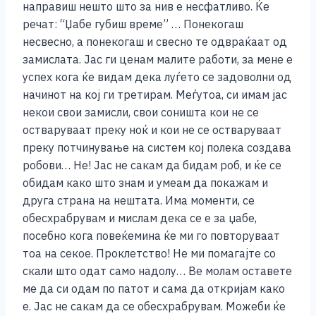
e
e
er
s
l
y
e
направиш нешто што за нив е несфатливо. Ќе
b
n
A
Li
речат: “Џабе губиш време” … Понекогаш
несвесно, а понекогаш и свесно те одвраќаат од
o
g
p
n
замислата. Јас ги ценам малите работи, за мене е
o
er
p
k
успех кога ќе видам дека луѓето се задоволни од
k
начинот на кој ги третирам. Меѓутоа, си имам јас
некои свои замисли, свои соништа кои не се
остваруваат преку ноќ и кои не се остваруваат
преку потчинување на систем кој полека создава
робови… Не! Јас не сакам да бидам роб, и ќе се
обидам како што знам и умеам да покажам и
друга страна на нештата. Има моменти, се
обесхрабрувам и мислам дека се е за џабе,
посебно кога повеќемина ќе ми го повторуваат
тоа на секое. Проклетство! Не ми помагајте со
скали што одат само надолу… Ве молам оставете
ме да си одам по патот и сама да откријам како
е. Јас не сакам да се обесхрабрувам. Можеби ќе