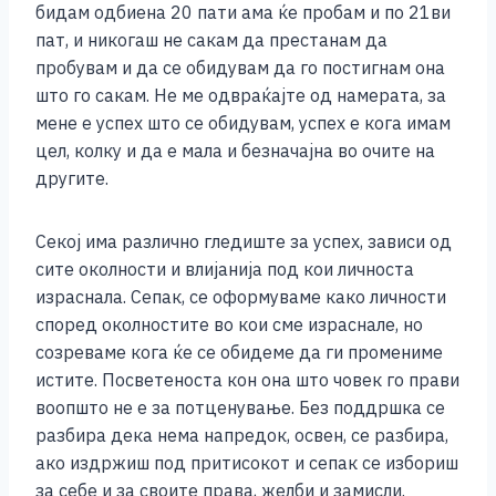
бидам одбиена 20 пати ама ќе пробам и по 21ви
пат, и никогаш не сакам да престанам да
пробувам и да се обидувам да го постигнам она
што го сакам. Не ме одвраќајте од намерата, за
мене е успех што се обидувам, успех е кога имам
цел, колку и да е мала и безначајна во очите на
другите.
Секој има различно гледиште за успех, зависи од
сите околности и влијанија под кои личноста
израснала. Сепак, се оформуваме како личности
според околностите во кои сме израснале, но
созреваме кога ќе се обидеме да ги промениме
истите. Посветеноста кон она што човек го прави
воопшто не е за потценување. Без поддршка се
разбира дека нема напредок, освен, се разбира,
ако издржиш под притисокот и сепак се избориш
за себе и за своите права, желби и замисли.