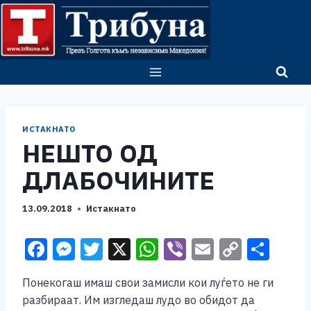
Skip
to
content
ИСТАКНАТО
НЕШТО ОД
ДЛАБОЧИНИТЕ
13.09.2018
Истакнато
F
M
T
X
W
Vi
E
C
S
a
e
wi
h
b
m
o
h
Понекогаш имаш свои замисли кои луѓето не ги
c
ss
tt
at
er
ai
p
ar
разбираат. Им изгледаш лудо во обидот да