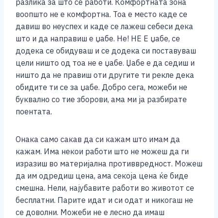
разлика за што се работи. Комфортната зона
воопшто не е комфортна. Тоа е место каде се
давиш во неуспех и каде се лажеш себеси дека
што и да направиш е џабе. Не! НЕ Е џабе, се
додека се обидуваш и се додека си поставуваш
цели ништо од тоа не е џабе. Џабе е да седиш и
ништо да не правиш оти другите ти рекле дека
обидите ти се за џабе. Добро сега, можеби не
буквално со тие зборови, ама ми ја разбирате
поентата.
Онака само сакав да си кажам што имам да
кажам. Има некои работи што не можеш да ги
изразиш во материјална противвредност. Можеш
да им одредиш цена, ама секоја цена ќе биде
смешна. Нели, најубавите работи во животот се
бесплатни. Парите идат и си одат и никогаш не
се доволни. Можеби не е лесно да имаш