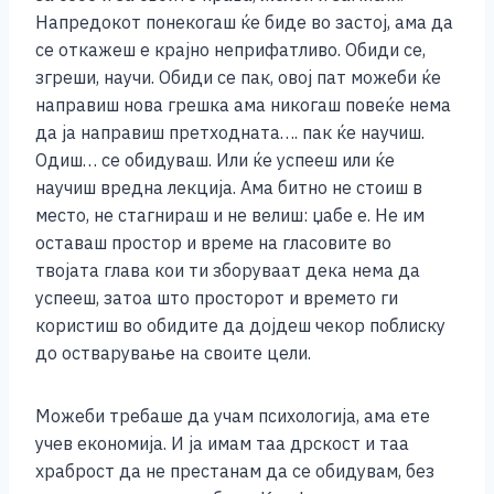
Напредокот понекогаш ќе биде во застој, ама да
се откажеш е крајно неприфатливо. Обиди се,
згреши, научи. Обиди се пак, овој пат можеби ќе
направиш нова грешка ама никогаш повеќе нема
да ја направиш претходната…. пак ќе научиш.
Одиш… се обидуваш. Или ќе успееш или ќе
научиш вредна лекција. Ама битно не стоиш в
место, не стагнираш и не велиш: џабе е. Не им
оставаш простор и време на гласовите во
твојата глава кои ти зборуваат дека нема да
успееш, затоа што просторот и времето ги
користиш во обидите да дојдеш чекор поблиску
до остварување на своите цели.
Можеби требаше да учам психологија, ама ете
учев економија. И ја имам таа дрскост и таа
храброст да не престанам да се обидувам, без