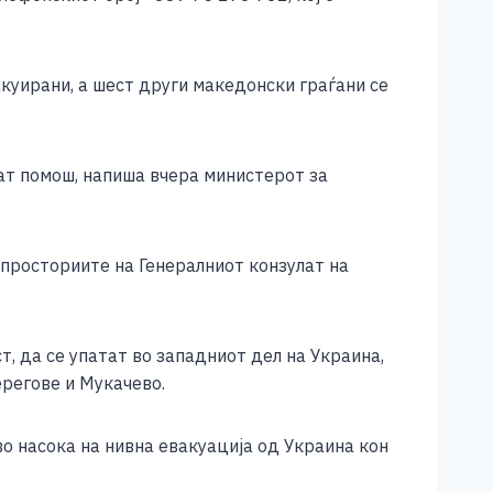
куирани, а шест други македонски граѓани се
ат помош, напиша вчера министерот за
 просториите на Генералниот конзулат на
т, да се упатат во западниот дел на Украина,
ерегове и Мукачево.
о насока на нивна евакуација од Украина кон