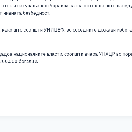
оток и патувања кон Украина затоа што, како што наведу
т нивната безбедност.
, како што соопшти УНИЦЕФ, во соседните држави избегал
и дадоа националните власти, соопшти вчера УНХЦР во пор
200.000 бегалци.
S
h
ar
e