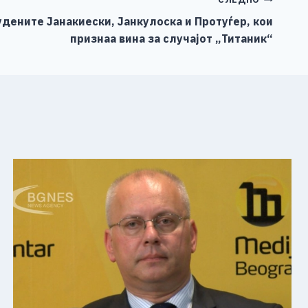
дените Јанакиески, Јанкулоска и Протуѓер, кои
признаа вина за случајот „Титаник“