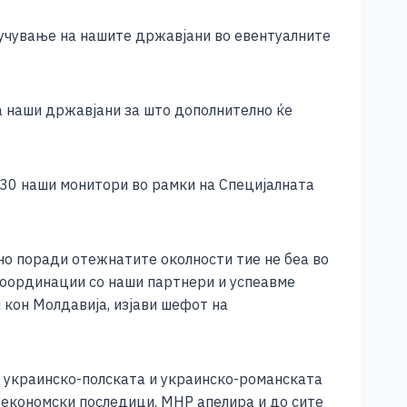
клучување на нашите државјани во евентуалните
а наши државјани за што дополнително ќе
 30 наши монитори во рамки на Специјалната
 но поради отежнатите околности тие не беа во
 координации со наши партнери и успеавме
 кон Молдавија, изјави шефот на
 украинско-полската и украинско-романската
т економски последици. МНР апелира и до сите