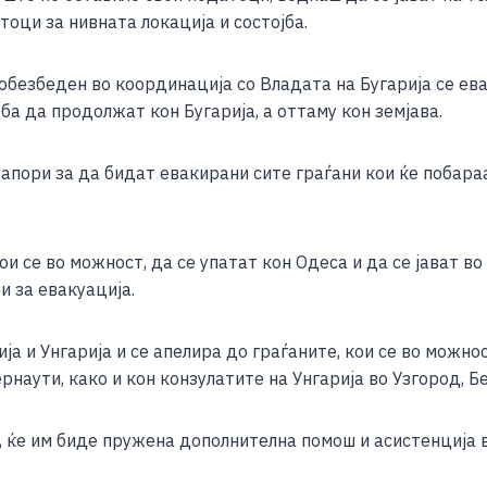
e
оци за нивната локација и состојба.
обезбеден во координација со Владата на Бугарија се ева
ба да продолжат кон Бугарија, а оттаму кон земјава.
апори за да бидат евакирани сите граѓани кои ќе побара
и се во можност, да се упатат кон Одеса и да се јават во
и за евакуација.
ја и Унгарија и се апелира до граѓаните, кои се во можнос
рнаути, како и кон конзулатите на Унгарија во Узгород, Б
 ќе им биде пружена дополнителна помош и асистенција в