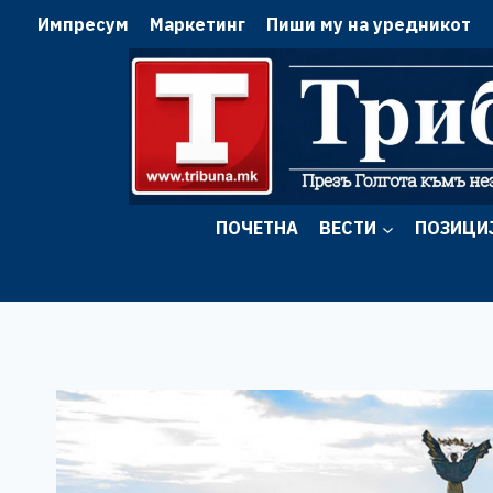
Skip
Импресум
Маркетинг
Пиши му на уредникот
to
content
ПОЧЕТНА
ВЕСТИ
ПОЗИЦИ