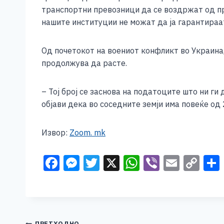
транспортни превозници да се воздржат од пр
нашите институции не можат да ја гарантираа
Од почетокот на воениот конфликт во Украина
продолжува да расте.
– Тој број се заснова на податоците што ни г
објави дека во соседните земји има повеќе од 
Извор:
Zoom. mk
F
M
T
X
W
Vi
E
C
a
e
wi
h
b
m
o
c
ss
tt
at
er
ai
p
e
e
er
s
l
y
ПРЕТХОДНО