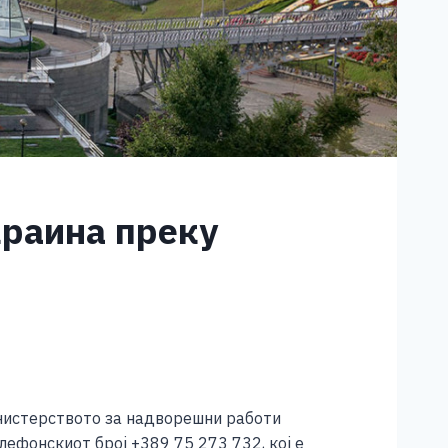
краина преку
инистерството за надворешни работи
лефонскиот број +389 75 273 732, кој е