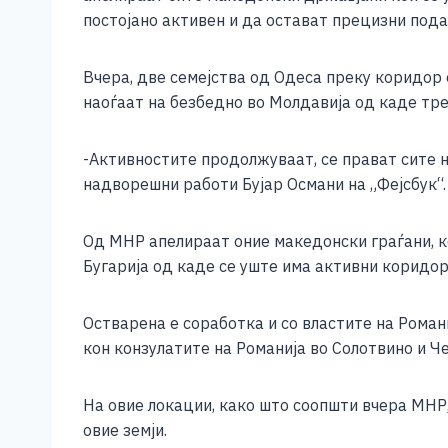
e
e
er
s
l
y
постојано активен и да остават прецизни подат
b
n
A
Li
o
g
p
n
Вчера, две семејства од Одеса преку коридор 
наоѓаат на безбедно во Молдавија од каде тре
o
er
p
k
k
-Активностите продолжуваат, се прават сите н
надворешни работи Бујар Османи на „Фејсбук“.
Од МНР апелираат оние македонски граѓани, ко
Бугарија од каде се уште има активни коридор
Остварена е соработка и со властите на Романи
кон конзулатите на Романија во Солотвино и Че
На овие локации, како што соопшти вчера МНР,
овие земји.