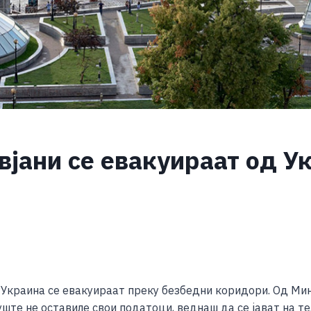
јани се евакуираат од У
S
h
о Украина се евакуираат преку безбедни коридори. Од М
ar
ште не оставиле свои податоци, веднаш да се јават на те