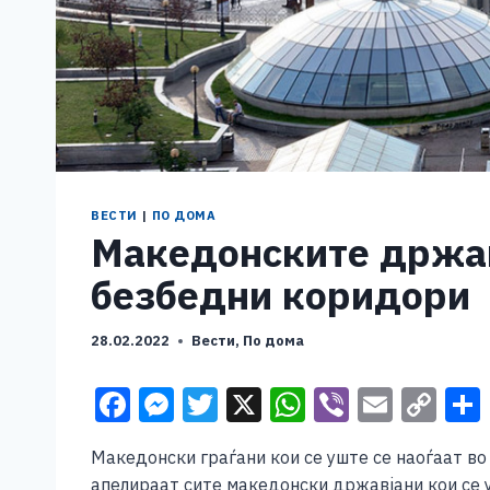
ВЕСТИ
|
ПО ДОМА
Македонските држав
безбедни коридори
28.02.2022
Вести
,
По дома
F
M
T
X
W
Vi
E
C
a
e
wi
h
b
m
o
Македонски граѓани кои се уште се наоѓаат в
c
ss
tt
at
er
ai
p
апелираат сите македонски државјани кои се у