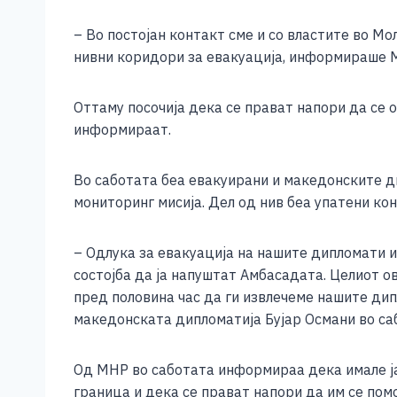
– Во постојан контакт сме и со властите во М
нивни коридори за евакуација, информираше 
Оттаму посочија дека се прават напори да се 
информираат.
Во саботата беа евакуирани и македонските д
мониторинг мисија. Дел од нив беа упатени кон
– Одлука за евакуација на нашите дипломати и
состојба да ја напуштат Амбасадата. Целиот 
пред половина час да ги извлечеме нашите дип
македонската дипломатија Бујар Османи во са
Од МНР во саботата информираа дека имале ја
граница и дека се прават напори да им се пом