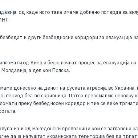
олдавија, од каде исто така имаме добиено потврда за в
МНР.
обезбедат и други безбедносни коридори за евакуација н
ипломати од Киев и беше почнат процес за евакуација на
 Молдавија, а дел кон Полска.
маме донесено на денот на руската агресија во Украина,
овој период беа во скривница. Потоа преземавме неколку
ломати преку безбедносен коридор и тие се веќе тргнати
ботата.
вувања и од македонски превозници кои се заглавени на
огне да ја напуштат украинската територија без да трпа