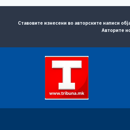
Ставовите изнесени во авторските написи обј
Авторите но