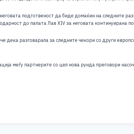
e
 неговата подготвеност да биде домаќин на следните раз
одарност до папата Лав XIV за неговата континуирана по
ече дека разговарала за следните чекори со други европ
ција меѓу партнерите со цел нова рунда преговори насоч
S
h
ar
e