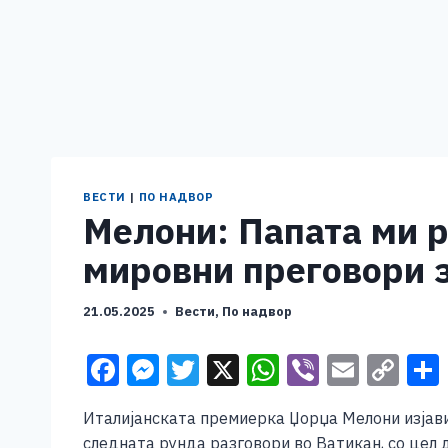
ВЕСТИ
|
ПО НАДВОР
Мелони: Папата ми р
мировни преговори 
21.05.2025
Вести
,
По надвор
F
M
T
X
W
Vi
E
C
a
e
wi
h
b
m
o
Италијанската премиерка Џорџa Мелони изјави
c
ss
tt
at
er
ai
p
следната рунда разговори во Ватикан, со цел да