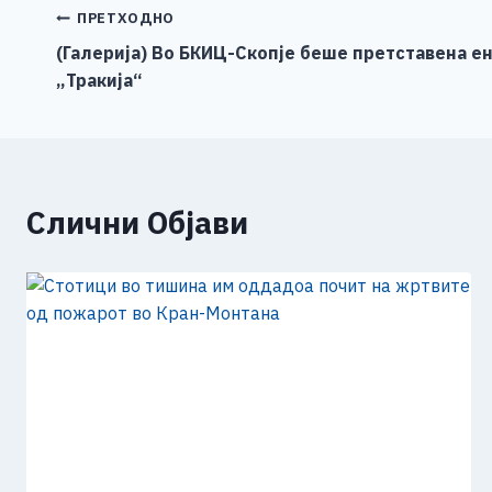
b
n
A
Li
Навигација
ПРЕТХОДНО
o
g
p
n
(Галерија) Во БКИЦ-Скопје беше претставена е
на
„Тракија“
o
er
p
k
напис
k
Слични Објави