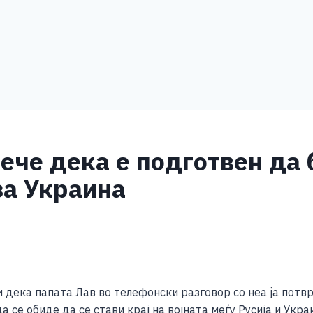
ече дека е подготвен да
за Украина
S
h
 дека папата Лав во телефонски разговор со неа ја потв
ar
 се обиде да се стави крај на војната меѓу Русија и Укра