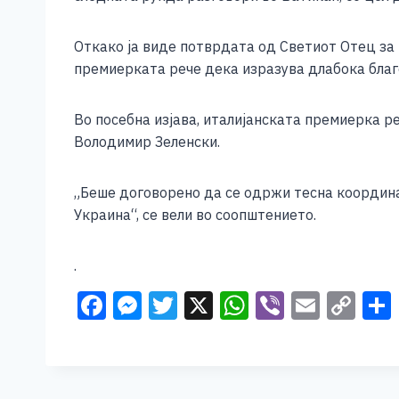
e
e
er
s
l
y
b
n
A
Li
Откако ја виде потврдата од Светиот Отец за
o
g
p
n
премиерката рече дека изразува длабока благ
o
er
p
k
Во посебна изјава, италијанската премиерка р
k
Володимир Зеленски.
„Беше договорено да се одржи тесна координа
Украина“, се вели во соопштението.
.
F
M
T
X
W
Vi
E
C
a
e
wi
h
b
m
o
c
ss
tt
at
er
ai
p
e
e
er
s
l
y