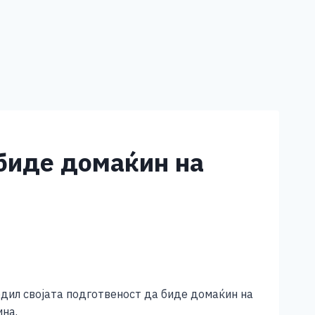
 биде домаќин на
рдил својата подготвеност да биде домаќин на
ина.