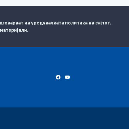
говараат на уредувачката политика на сајтот.
 материјали.