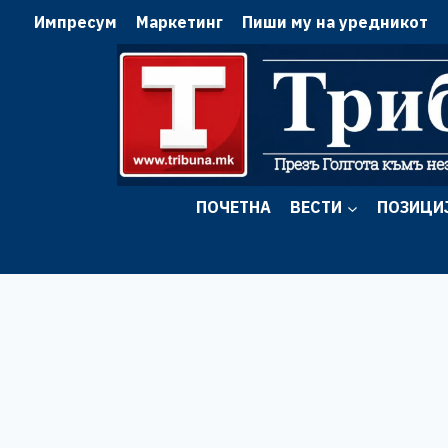
Skip
Импресум
Маркетинг
Пиши му на уредникот
to
content
ПОЧЕТНА
ВЕСТИ
ПОЗИЦИ