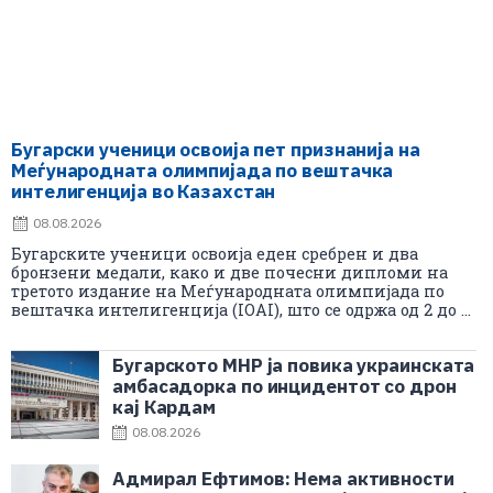
Бугарски ученици освоија пет признанија на
Меѓународната олимпијада по вештачка
интелигенција во Казахстан
08.08.2026
Бугарските ученици освоија еден сребрен и два
бронзени медали, како и две почесни дипломи на
третото издание на Меѓународната олимпијада по
вештачка интелигенција (IOAI), што се одржа од 2 до ...
Бугарското МНР ја повика украинската
амбасадорка по инцидентот со дрон
кај Кардам
08.08.2026
Адмирал Ефтимов: Нема активности