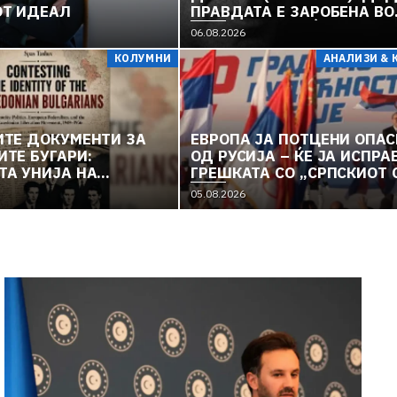
ОТ ИДЕАЛ
ПРАВДАТА Е ЗАРОБЕНА ВО
„РЕФОРМИ“, ЛУЃЕТО СЕ ТР
06.08.2026
ОД ВОДА И ПОЛИТИКА, А
КОЛУМНИ
АНАЛИЗИ & 
ВЛАДАТА И ОПОЗИЦИЈАТА
„РЕКОНСТРУИРААТ“ – ЗЕМ
ТОНЕ ВО „ДОСТОИНСТВО“ 
МОЛЧИ ПРЕД УКРАИНА
ТЕ ДОКУМЕНТИ ЗА
ЕВРОПА ЈА ПОТЦЕНИ ОПА
ТЕ БУГАРИ:
ОД РУСИЈА – ЌЕ ЈА ИСПРА
А УНИЈА НА
ГРЕШКАТА СО „СРПСКИОТ 
 НАЦИОНАЛНОСТИ И
05.08.2026
ОТО
ЕЛНО ДВИЖЕЊЕ
(2)