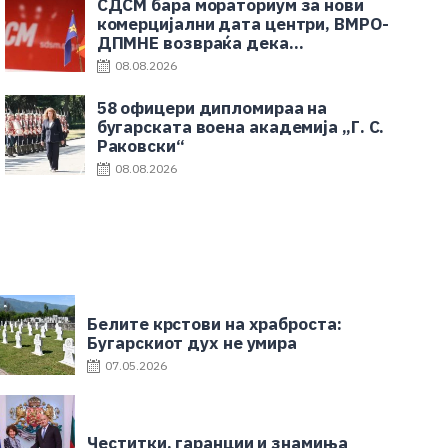
СДСМ бара мораториум за нови
комерцијални дата центри, ВМРО-
ДПМНЕ возвраќа дека
Националниот дата центар е во
08.08.2026
корист на граѓаните
58 офицери дипломираа на
бугарската воена академија „Г. С.
Раковски“
08.08.2026
Белите крстови на храброста:
Бугарскиот дух не умира
07.05.2026
Честитки, гаранции и знамиња