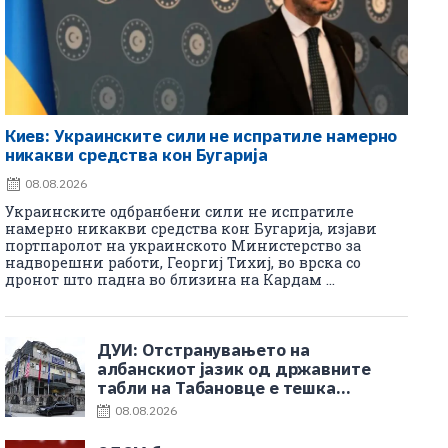
Киев: Украинските сили не испратиле намерно
никакви средства кон Бугарија
08.08.2026
Украинските одбранбени сили не испратиле
намерно никакви средства кон Бугарија, изјави
портпаролот на украинското Министерство за
надворешни работи, Георгиј Тихиј, во врска со
дронот што падна во близина на Кардам ...
ДУИ: Отстранувањето на
албанскиот јазик од државните
табли на Табановце е тешка
провокација
08.08.2026