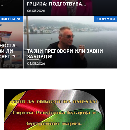
ГРЦИЈА: ПОДГОТВУВА
УЈАТ
СКАНДАЛОЗНА СКУЛПТУРА НА
06.08.2026
„МАЈКА МАКЕДОНИЈА“
КОМЕНТАРИ
КОЛУМНИ
 СЕ
ЈАТА
И
СНОСТА
ВИ ЛИ
TAЈНИ ПРЕГОВОРИ ИЛИ ЈАВНИ
СВЕТ“?
ЗАБЛУДИ!
04.08.2026