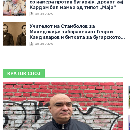
со намера против Бугарија, дронот кај
Кардам бил мамка од типот „Маја“
08.08.2026
Учителот на Стамболов за
Македонија: заборавениот Георги
Кандиларов и битката за бугарското
училиште
08.08.2026
КРАТОК СПОЈ