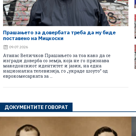
Прашањето за довербата треба да му биде
поставено на Мицкоски
09.07.2026
Атанас Величков Прашањето за тоа како да се
изгради доверба со земја, која не го признава
македонскиот идентитет и јазик, на една
национална телевизија, го „украде шоуто“ од
еврокомесарката за ...
ДОКУМЕНТИТЕ ГОВОРАТ