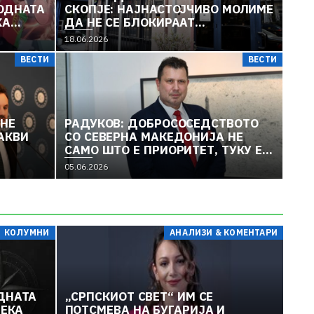
ОДНАТА
СКОПЈЕ: НАЈНАСТОЈЧИВО МОЛИМЕ
КА
ДА НЕ СЕ БЛОКИРААТ
ХСТАН
ГРАНИЧНИТЕ ПРЕМИНИ ИЛИ
18.06.2026
ПАТИШТАТА МЕЃУ БУГАРИЈА И
ВЕСТИ
ВЕСТИ
СЕВЕРНА МАКЕДОНИЈА
 НЕ
РАДУКОВ: ДОБРОСОСЕДСТВОТО
ВИКА УКРАИНСКАТА АМБАСАДОРКА ПО
АКВИ
СО СЕВЕРНА МАКЕДОНИЈА НЕ
КАЈ КАРДАМ
САМО ШТО Е ПРИОРИТЕТ, ТУКУ Е И
ХОРИЗОНТАЛЕН КРИТЕРИУМ
05.06.2026
КОЛУМНИ
АНАЛИЗИ & КОМЕНТАРИ
ДНАТА
„СРПСКИОТ СВЕТ“ ИМ СЕ
ДЕКА
ПОТСМЕВА НА БУГАРИЈА И