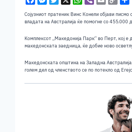
F
M
T
X
W
Vi
E
C
a
e
wi
h
b
m
o
Сојузниот пратеник Винс Конели објави писмо
c
ss
tt
at
er
ai
p
владата на Австралија ќе помогне со 455.000 
e
e
er
s
l
y
b
n
A
Li
Kомплексот „Македонија Парк“ во Перт, кој е 
o
g
p
n
македонската заедница, ќе добие ново осветл
o
er
p
k
Македонската општина на Западна Австралија 
k
голем дел од членството се по потекло од Егеј