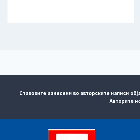
Ставовите изнесени во авторските написи обј
Авторите но