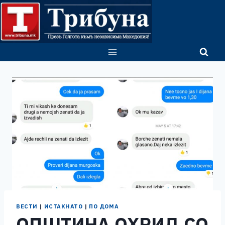
Skip
to
content
ВЕСТИ
|
ИСТАКНАТО
|
ПО ДОМА
ОПШТИНА ОХРИД СО