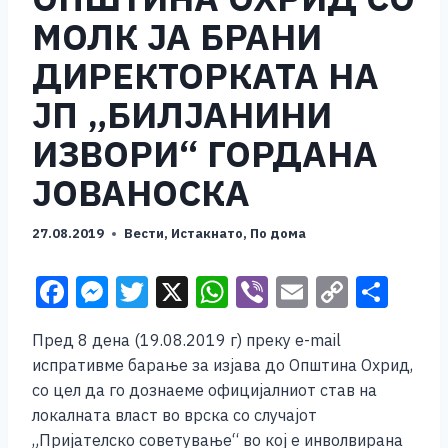
МОЛК ЈА БРАНИ
ДИРЕКТОРКАТА НА
ЈП „БИЛЈАНИНИ
ИЗВОРИ“ ГОРДАНА
ЈОВАНОСКА
27.08.2019
Вести
,
Истакнато
,
По дома
F
M
T
X
W
Vi
E
C
S
a
e
wi
h
b
m
o
h
Пред 8 дена (19.08.2019 г) преку e-mail
c
ss
tt
at
er
ai
p
ar
испративме барање за изјава до Општина Охрид,
e
e
er
s
l
y
e
со цел да го дознаеме официјалниот став на
b
n
A
Li
локалната власт во врска со случајот
„Пријателско советување“ во кој е инволвирана