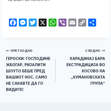
F
M
T
X
W
Vi
E
C
S
a
e
wi
h
b
m
o
h
c
ss
tt
at
er
ai
p
ar
e
e
er
s
l
y
e
Навигација
ПРЕТХОДНО
СЛЕДНО
b
n
A
Li
ГЕРОСКИ: ГОСПОДИНЕ
ХАРАДИНАЈ БАРА
o
g
p
n
на
ЖБОГАР, РИЈАЛИТИ
ЕКСТРАДИЦИЈА ВО
o
er
p
k
напис
ШОУТО БЕШЕ ПРЕД
КОСОВО НА
k
ВАШИОТ НОС, САМО
„КУМАНОВСКАТА
НЕ САКАВТЕ ДА ГО
ГРУПА“
ВИДИТЕ!