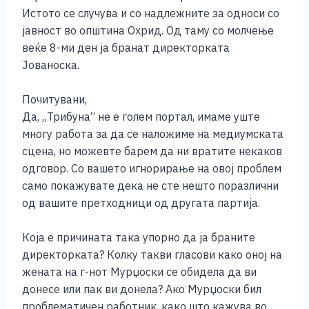
Истото се случува и со надлежните за односи со
јавност во општина Охрид. Од таму со молчење
веќе 8-ми ден ја бранат директорката
Јованоска.
Почитувани,
Да, „Трибуна“ не е голем портал, имаме уште
многу работа за да се наложиме на медиумската
сцена, но можевте барем да ни вратите некаков
одговор. Со вашето игнорирање на овој проблем
само покажувате дека не сте нешто поразлични
од вашите претходници од другата партија.
Која е причината така упорно да ја браните
директорката? Колку такви гласови како оној на
жената на г-нот Мурџоски се обидела да ви
донесе или пак ви донела? Ако Мурџоски бил
проблематичен работник, како што кажува во