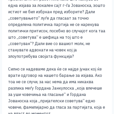
една изјава за локален сајт г-ѓа Јованоска, зошто
истиот не бил избркан пред изборите? Дали
„советувањето“ луѓе да гласаат за точно
определена политичка партија не се нарекува
политички притисок, посебно во случајот кога таа
што „советува“ е шефица на тој што е
„советуван“? Дали вие со вашиот молк, не
станувате адвокати на човек кој ја
злоупотребува својата функција?
Силно се надеваме дека ќе се најде јунак кој ќе
врати одговор на нашето барање за изјава. Ако
тоа не се случи, за нас нема да има никаква
разлика меѓу Гордана Јанкулоска „која влечеше
за уши човечиња на гласање“ и Гордана
Јованоска која „пријателски советува“ едно
човече, фамилијарно да гласа за партијата, која е
на власт во моментот.