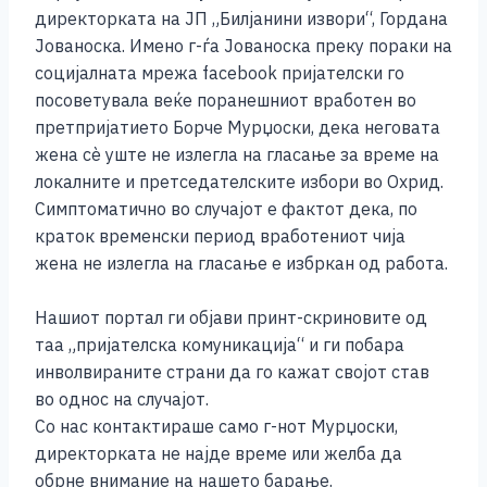
o
g
p
n
директорката на ЈП „Билјанини извори“, Гордана
o
er
p
k
Јованоска. Имено г-ѓа Јованоска преку пораки на
k
социјалната мрежа facebook пријателски го
посоветувала веќе поранешниот вработен во
претпријатието Борче Мурџоски, дека неговата
жена сѐ уште не излегла на гласање за време на
локалните и претседателските избори во Охрид.
Симптоматично во случајот е фактот дека, по
краток временски период вработениот чија
жена не излегла на гласање е избркан од работа.
Нашиот портал ги објави принт-скриновите од
таа „пријателска комуникација“ и ги побара
инволвираните страни да го кажат својот став
во однос на случајот.
Со нас контактираше само г-нот Мурџоски,
директорката не најде време или желба да
обрне внимание на нашето барање.