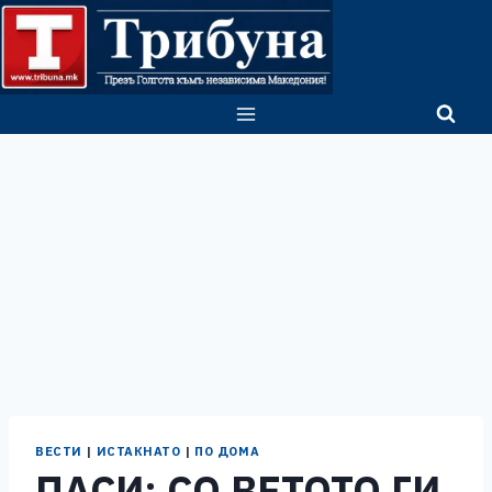
Skip
to
content
ВЕСТИ
|
ИСТАКНАТО
|
ПО ДОМА
ПАСИ: СО ВЕТОТО ГИ