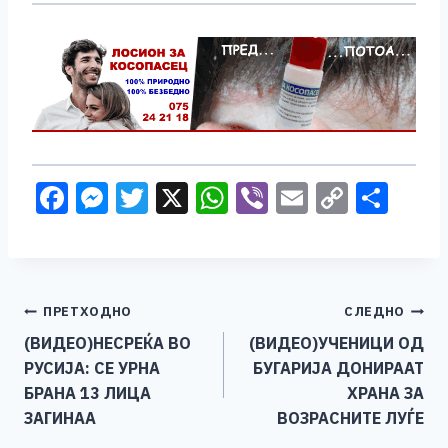
F
M
T
X
W
Vi
E
C
S
a
e
wi
h
b
m
o
h
c
ss
tt
at
er
ai
p
ar
e
e
er
s
l
y
e
Навигација
ПРЕТХОДНО
СЛЕДНО
b
n
A
Li
(ВИДЕО)НЕСРЕЌА ВО
(ВИДЕО)УЧЕНИЦИ ОД
o
g
p
n
на
РУСИЈА: СЕ УРНА
БУГАРИЈА ДОНИРААТ
o
er
p
k
напис
БРАНА 13 ЛИЦА
ХРАНА ЗА
k
ЗАГИНАА
ВОЗРАСНИТЕ ЛУЃЕ