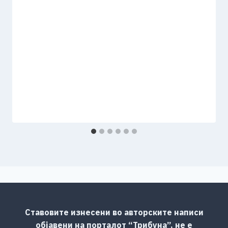
Ставовите изнесени во авторските написи
објавени на порталот “Трибуна”, не е