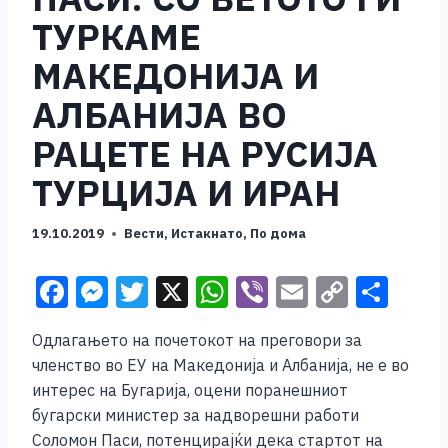
ТУРКАМЕ
МАКЕДОНИЈА И
АЛБАНИЈА ВО
РАЦЕТЕ НА РУСИЈА
ТУРЦИЈА И ИРАН
19.10.2019
Вести
,
Истакнато
,
По дома
F
M
T
X
W
Vi
E
C
S
a
e
wi
h
b
m
o
h
Одлагањето на почетокот на преговори за
c
ss
tt
at
er
ai
p
ar
членство во ЕУ на Македонија и Албанија, не е во
e
e
er
s
l
y
e
интерес на Бугарија, оцени поранешниот
b
n
A
Li
бугарски министер за надворешни работи
Соломон Паси, потенцирајќи дека стартот на