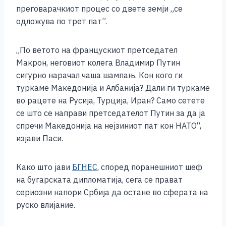
o
g
p
n
преговарачкиот процес со двете земји „се
o
er
p
k
одложува по трет пат”.
k
„По ветото на францускиот претседател
Макрон, неговиот колега Владимир Путин
сигурно нарачал чаша шампањ. Кон кого ги
туркаме Македонија и Албанија? Дали ги туркаме
во рацете на Русија, Турција, Иран? Само сетете
се што се направи претседателот Путин за да ја
спречи Македонија на нејзиниот пат кон НАТО“,
изјави Паси.
Како што јави
БГНЕС
, според поранешниот шеф
на бугарската дипломатија, сега се прават
сериозни напори Србија да остане во сферата на
руско влијание.