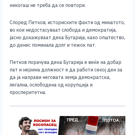
o
g
p
n
никогаш не треба да се повтори.
o
er
p
k
k
Според Петков, историските факти од минатото,
во кои недостасуваат слобода и демократија,
јасно докажуваат дека Бугарија, како општество,
до денес поминала долг и тежок пат.
Петков порачува дека Бугарија е веќе на добар
пат и нејзина должност е да работи секој ден за
да ја направи неговата земја демократска,
легална, ослободена од корупција и
просперитетна.