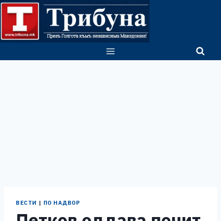
Skip
to
content
ВЕСТИ
|
ПО НАДВОР
Петков оддава почит