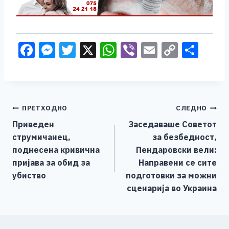
F
M
T
X
W
Vi
E
C
S
a
e
wi
h
b
m
o
h
c
ss
tt
at
er
ai
p
ar
e
e
er
s
l
y
e
Навигација
ПРЕТХОДНО
СЛЕДНО
b
n
A
Li
Приведен
Заседаваше Советот
o
g
p
n
на
струмичанец,
за безбедност,
o
er
p
k
напис
поднесена кривична
Пендаровски вели:
k
пријава за обид за
Направени се сите
убиство
подготовки за можни
сценарија во Украина