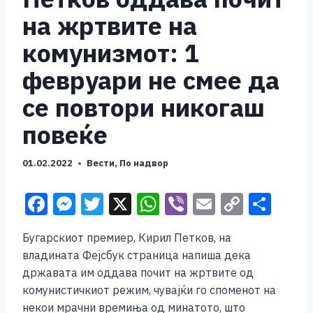
на жртвите на
комунизмот: 1
февруари не смее да
се повтори никогаш
повеќе
01.02.2022
Вести
,
По надвор
F
M
T
X
W
Vi
E
C
S
a
e
wi
h
b
m
o
h
Бугарскиот премиер, Кирил Петков, на
c
ss
tt
at
er
ai
p
ar
владината Фејсбук страница напиша дека
e
e
er
s
l
y
e
државата им оддава почит на жртвите од
b
n
A
Li
комунистичкиот режим, чувајќи го споменот на
некои мрачни времиња од минатото, што