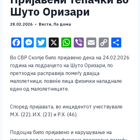
Шуто Оризари
28.02.2026
Вести
,
По дома
F
M
T
X
W
Vi
E
C
S
a
e
wi
h
b
m
o
h
Во
СВР Скопје
било пријавено дека на 24.02.2026
c
ss
tt
at
er
ai
p
ar
година на подрачјето на Шуто Оризари, по
e
e
er
s
l
y
e
претходна расправија помеѓу двајца
b
n
A
Li
малолетници, повеќе лица физички нападнале
еден од малолетниците.
o
g
p
n
o
er
p
k
Според пријавата, во инцидентот учествувале
k
М.Х. (22), И.Х. (23) и Р.Х. (46).
Подоцна било пријавено и нарушување на