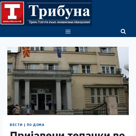
Skip
to
content
ВЕСТИ
|
ПО ДОМА
Пријавени тепачки во