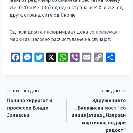
јавниот ред и мир со физичка пресметка помеѓу
И.З. (54) и Р.З. (36) од една страна, и М.Х. и И.Х. од
друга страна, сите од Скопје.
Од полицијата информираат дека се преземаат
мерки за целосно расчистување на случајот.
F
M
T
X
W
Vi
E
C
S
a
e
wi
h
b
m
o
h
c
ss
tt
at
er
ai
p
ar
e
e
er
s
l
y
e
Навигација
ПРЕТХОДНО
СЛЕДНО
b
n
A
Li
Почина хирургот и
Здружението
o
g
p
n
на
професор Владо
„Балкански мост“ со
o
er
p
k
напис
Јаневски
иницијатива „Направи
k
мартинка, подари
радост“