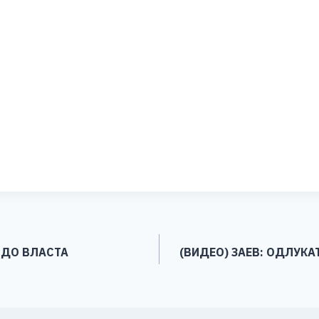
S
h
ar
e
 ДО ВЛАСТА
(ВИДЕО) ЗАЕВ: ОДЛУКА