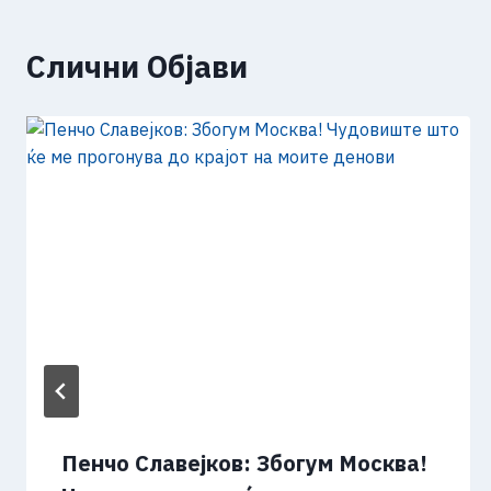
Слични Објави
Пенчо Славејков: Збогум Москва!