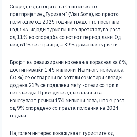
Според податоците на Општинското
претпријатие „Туризам“ (Visit Sofia), во првото
полугодие од 2025 година градот го посетиле
над 647 илјади туристи, што претставува раст
од 11% во споредба со истиот период лани. Од
нив, 61% се странци, а 39% домашни туристи.
Бројот на реализирани ноќевања пораснал за 8%,
достигнувајќи 1,45 милиони. Најмногу ноќевања
(35%) се остварени во хотели со четири ѕвезди,
додека 21% се поделени меѓу хотели со три и
пет ѕвезди. Приходите од ноќевањата
изнесуваат речиси 174 милиони лева, што е раст
од 9% споредено со првата половина на 2024
година.
Најголем интерес покажуваат туристите од