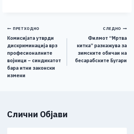
a
e
wi
h
b
m
o
h
c
ss
tt
at
er
ai
p
ar
e
e
er
s
l
y
e
Навигација
ПРЕТХОДНО
СЛЕДНО
b
n
A
Li
Комисијата утврди
Филмот “Мртва
o
g
p
n
на
дискриминација врз
китка” разкажува за
o
er
p
k
напис
професионалните
зимските обичаи на
k
војници – синдикатот
бесарабските Бугари
бара итни законски
измени
Слични Објави