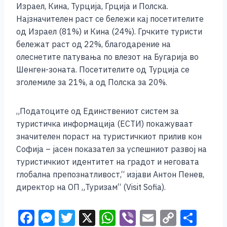
Израел, Кина, Турција, Грција и Полска.
Најзначителен раст се бележи кај посетителите
од Израел (81%) и Кина (24%). Грчките туристи
бележат раст од 22%, благодарение на
олеснетите патувања по влезот на Бугарија во
Шенген-зоната. Посетителите од Турција се
зголемиле за 21%, а од Полска за 20%.
„Податоците од Единствениот систем за
туристичка информација (ЕСТИ) покажуваат
значителен пораст на туристичкиот прилив кон
Софија – јасен показател за успешниот развој на
туристичкиот идентитет на градот и неговата
глобална препознатливост,“ изјави Антон Пенев,
директор на ОП „Туризам“ (Visit Sofia).
F
M
T
X
W
Vi
E
C
S