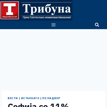
Skip
to
content
ВЕСТИ
|
ИСТАКНАТО
|
ПО НАДВОР
Софија со 11%