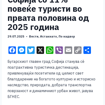
повеќе туристи во
првата половина од
2025 година
29.07.2025
Вести
,
Истакнато
,
По надвор
F
M
T
X
W
Vi
E
C
S
a
e
wi
h
b
m
o
h
Бугарскиот главен град Софија станува сè
c
ss
tt
at
er
ai
p
ar
поатрактивна туристичка дестинација,
e
e
er
s
l
y
e
привлекувајќи посетители од целиот свет
b
n
A
Li
благодарение на богатото културно и историско
наследство, природата, добрата транспортна
o
g
p
n
поврзаност и динамичниот урбан живот, јавува
o
er
p
k
БГНЕС.
k