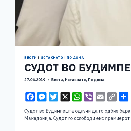
ВЕСТИ
|
ИСТАКНАТО
|
ПО ДОМА
СУДОТ ВО БУДИМПЕ
27.06.2019
Вести
,
Истакнато
,
По дома
F
M
T
X
W
Vi
E
C
a
e
wi
h
b
m
o
Судот во Будимпешта одлучи да го одбие бара
c
ss
tt
at
er
ai
p
Македонија. Судот го ослободи екс премиерот 
e
e
er
s
l
y