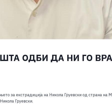
ШТА ОДБИ ДА НИ ГО ВРА
S
h
њето за екстрадиција на Никола Груевски од страна на 
ar
Никола Груевски.
e