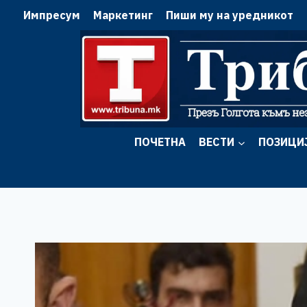
Skip
Импресум
Маркетинг
Пиши му на уредникот
to
content
ПОЧЕТНА
ВЕСТИ
ПОЗИЦИ