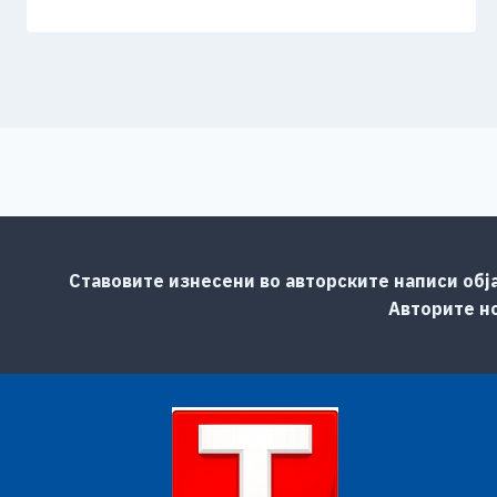
Ставовите изнесени во авторските написи обј
Авторите но