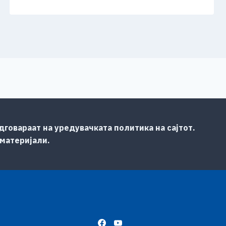
говараат на уредувачката политика на сајтот.
 материјали.