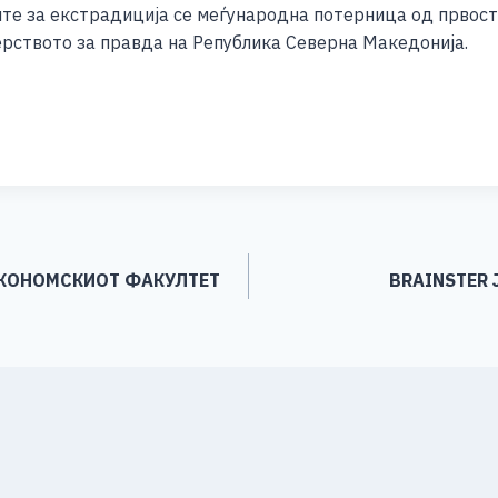
ите за екстрадиција се меѓународна потерница од првостеп
рството за правда на Република Северна Македонија.
S
h
ar
e
 ЕКОНОМСКИОТ ФАКУЛТЕТ
BRAINSTER 