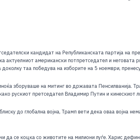
S
h
седателски кандидат на Републиканската партија на пре
ar
ка актуелниот американски потпретседател и неговата р
e
а доколку таа победува на изборите на 5 ноември, пренесу
ноќа зборуваше на митинг во државата Пенсилванија. Тра
 како рускиот претседател Владимир Путин и кинескиот л
блиску до глобална војна, Трамп вети дека оваа војна нем
ачи да се коцка со животите на милиони луѓе. Харис дефи