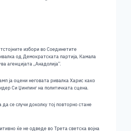
тстојните избори во Соединетите
ивалка од Демократската партија, Камала
ва агенцијата „Анадолија“.
мп ја оцени неговата ривалка Харис како
идер Си Џинпинг на политичката сцена.
а да се случи доколку тој повторно стане
нитивно ќе не одведе во Трета светска војна