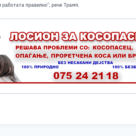
и работата правилно“, рече Трамп.
S
h
ar
e