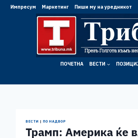
Skip
Импресум
Маркетинг
Пиши му на уредникот
to
content
ПОЧЕТНА
ВЕСТИ
ПОЗИЦИ
ВЕСТИ
|
ПО НАДВОР
Трамп: Америка ќе в