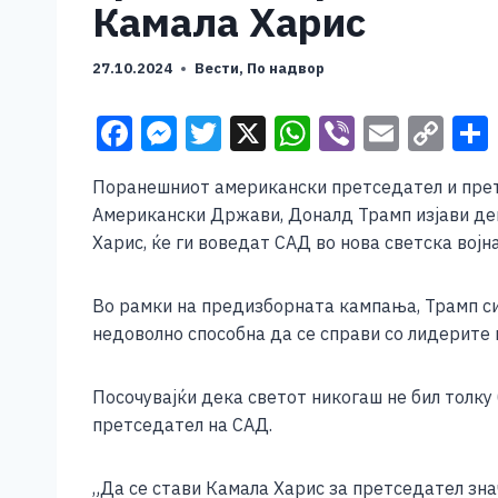
Камала Харис
27.10.2024
Вести
,
По надвор
F
M
T
X
W
Vi
E
C
a
e
wi
h
b
m
o
Поранешниот американски претседател и прет
c
ss
tt
at
er
ai
p
Американски Држави, Доналд Трамп изјави де
e
e
er
s
l
y
Харис, ќе ги воведат САД во нова светска војн
b
n
A
Li
o
g
p
n
Во рамки на предизборната кампања, Трамп си
недоволно способна да се справи со лидерите
o
er
p
k
k
Посочувајќи дека светот никогаш не бил толку 
претседател на САД.
„Да се ​​стави Камала Харис за претседател зн