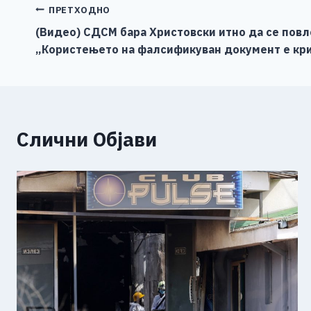
b
n
A
Li
Навигација
ПРЕТХОДНО
o
g
p
n
(Видео) СДСМ бара Христовски итно да се повл
на
„Користењето на фалсификуван документ е кр
o
er
p
k
напис
k
Слични Објави