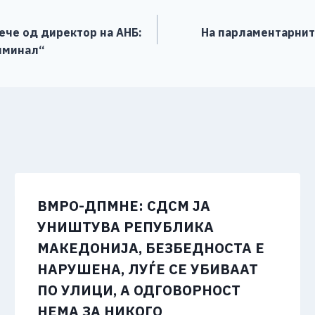
ече од директор на АНБ:
На парламентарнит
иминал“
ВМРО-ДПМНЕ: СДСМ ЈА
УНИШТУВА РЕПУБЛИКА
МАКЕДОНИЈА, БЕЗБЕДНОСТА Е
НАРУШЕНА, ЛУЃЕ СЕ УБИВААТ
ПО УЛИЦИ, А ОДГОВОРНОСТ
НЕМА ЗА НИКОГО