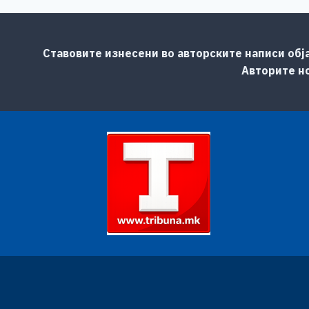
Ставовите изнесени во авторските написи обј
Авторите но