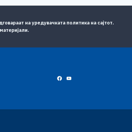
говараат на уредувачката политика на сајтот.
 материјали.