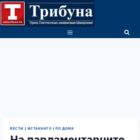
Skip
to
content
ВЕСТИ
|
ИСТАКНАТО
|
ПО ДОМА
На парламентарните