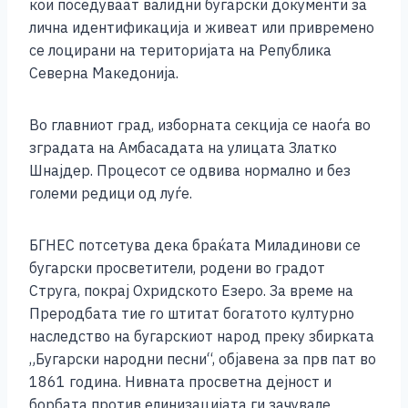
кои поседуваат валидни бугарски документи за
лична идентификација и живеат или привремено
се лоцирани на територијата на Република
Северна Македонија.
Во главниот град, изборната секција се наоѓа во
зградата на Амбасадата на улицата Златко
Шнајдер. Процесот се одвива нормално и без
големи редици од луѓе.
БГНЕС потсетува дека браќата Миладинови се
бугарски просветители, родени во градот
Струга, покрај Охридското Езеро. За време на
Преродбата тие го штитат богатото културно
наследство на бугарскиот народ преку збирката
„Бугарски народни песни“, објавена за прв пат во
1861 година. Нивната просветна дејност и
борбата против елинизацијата ги зачувале