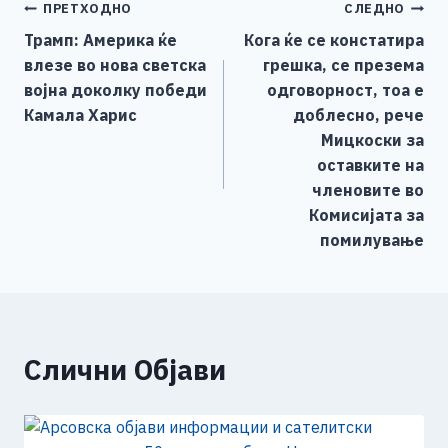
Навигација
ПРЕТХОДНО
СЛЕДНО
p
l
y
a
Трамп: Америка ќе
Кога ќе се констатира
p
L
r
на
влезе во нова светска
грешка, се презема
i
e
напис
војна доколку победи
одговорност, тоа е
n
Камала Харис
доблесно, рече
k
Мицкоски за
оставките на
членовите во
Комисијата за
помилување
Слични Објави