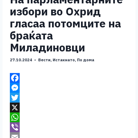
избори во Охрид
гласаа потомците на
браќата
Миладиновци
27.10.2024
Вести
,
Истакнато
,
По дома
F
a
M
c
e
T
e
s
w
X
b
s
i
W
o
e
t
h
V