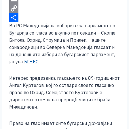
o
n
t
a
i
E
k
g
e
t
b
m
C
Во РС Македониja на изборите за парламент во
e
r
s
e
a
o
S
Бугарија се гласа во вкупно пет секции – Скопје,
r
A
r
i
p
h
Битола, Охрид, Струмица и Прилеп. Нашите
p
l
y
a
сонародници во Северна Македонија гласаат и
p
L
r
на денешните избори за бугарскиот парламент,
јавува
БГНЕС
.
i
e
n
Интерес предизвика гласањето на 89-годишниот
k
Ангел Куртелов, кој го оствари своето гласачко
право во Охрид. Семејството Куртелови е
директен потомок на преродбениците браќа
Миладинови.
Право на глас имаат сите бугарски државјани