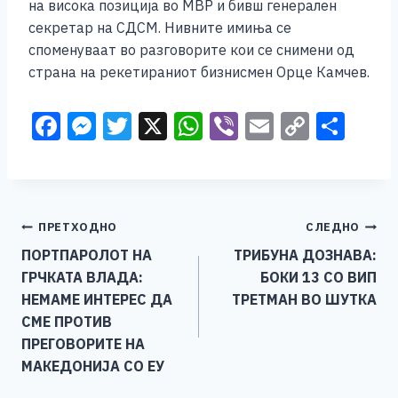
b
n
A
Li
на висока позиција во МВР и бивш генерален
секретар на СДСМ. Нивните имиња се
o
g
p
n
споменуваат во разговорите кои се снимени од
o
er
p
k
страна на рекетираниот бизнисмен Орце Камчев.
k
F
M
T
X
W
Vi
E
C
S
a
e
wi
h
b
m
o
h
c
ss
tt
at
er
ai
p
ar
e
e
er
s
l
y
e
Навигација
ПРЕТХОДНО
СЛЕДНО
b
n
A
Li
ПОРТПАРОЛОТ НА
ТРИБУНА ДОЗНАВА:
o
g
p
n
на
ГРЧКАТА ВЛАДА:
БОКИ 13 СО ВИП
o
er
p
k
напис
НЕМАМЕ ИНТЕРЕС ДА
ТРЕТМАН ВО ШУТКА
k
СМЕ ПРОТИВ
ПРЕГОВОРИТЕ НА
МАКЕДОНИЈА СО ЕУ