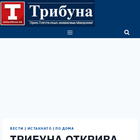
Skip
to
content
ВЕСТИ
|
ИСТАКНАТО
|
ПО ДОМА
ТРИБУНА ОТКРИВА