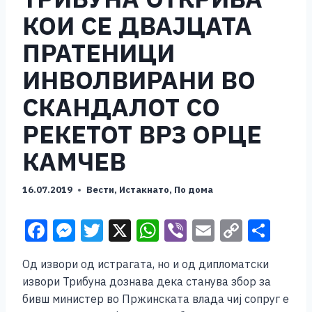
КОИ СЕ ДВАЈЦАТА
ПРАТЕНИЦИ
ИНВОЛВИРАНИ ВО
СКАНДАЛОТ СО
РЕКЕТОТ ВРЗ ОРЦЕ
КАМЧЕВ
16.07.2019
Вести
,
Истакнато
,
По дома
F
M
T
X
W
Vi
E
C
S
a
e
wi
h
b
m
o
h
Од извори од истрагата, но и од дипломатски
c
ss
tt
at
er
ai
p
ar
извори Трибуна дознава дека станува збор за
e
e
er
s
l
y
e
бивш министер во Пржинската влада чиј сопруг е