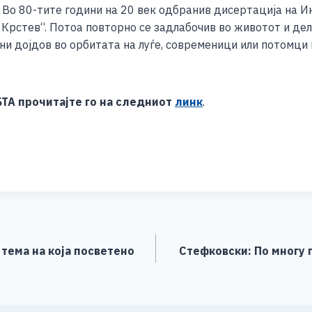
. Во 80-тите години на 20 век одбранив дисертација на 
Крстев“. Потоа повторно се задлабочив во животот и дело
ини дојдов во орбитата на луѓе, современици или потомци 
БТА прочитајте го на следниот
линк
.
S
h
ar
e
тема на која посветено
Стефковски: По многу 