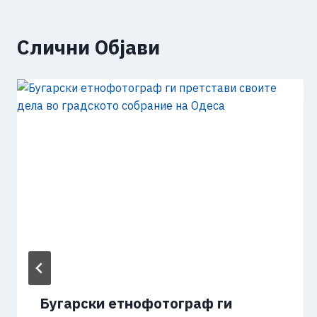
Слични Објави
Бугарски етнофотограф ги