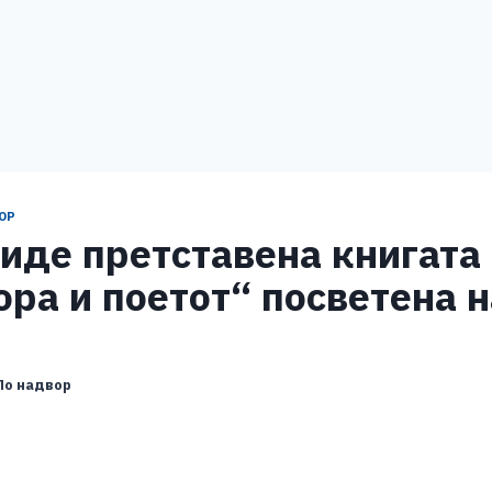
ОР
биде претставена книгата
ора и поетот“ посветена н
По надвор
S
h