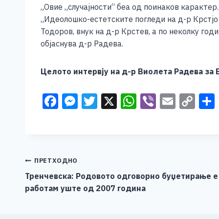
„Овие „случајности“ беа од поинаков карактер
„Идеолошко-естетските погледи на д-р Крстјо 
Тодоров, внук на д-р Крстев, а по неколку год
објаснува д-р Радева.
Целото интервју на д-р Виолета Радева за 
F
M
T
X
W
Vi
E
C
a
e
wi
h
b
m
o
c
ss
tt
at
er
ai
p
e
e
er
s
l
y
b
n
A
Li
Навигација
ПРЕТХОДНО
o
g
p
n
Тренчевска: Родовото одговорно буџетирање е 
на
работам уште од 2007 година
o
er
p
k
напис
k