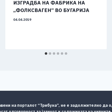
ИЗГРАДБА НА ФАБРИКА НА
„ФОЛКСВАГЕН“ ВО БУГАРИЈА
04.04.2019
авени на порталот “Трибуна”, не е задолжително да од
сат одговорност за јазикот и содржината на нивните