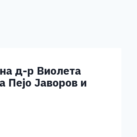
 на д-р Виолета
а Пејо Јаворов и