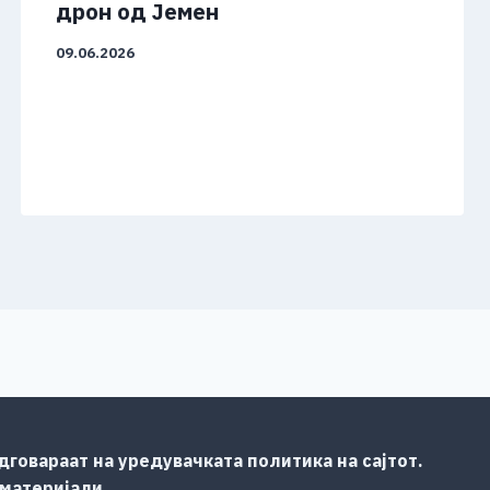
дрон од Јемен
09.06.2026
говараат на уредувачката политика на сајтот.
 материјали.