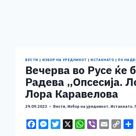
ВЕСТИ
|
ИЗБОР НА УРЕДНИКОТ
|
ИСТАКНАТО
|
ПО НАДВ
Вечерва во Русе ќе 
Радева „Опсесија. Л
Лора Каравелова
29.09.2023
Вести
,
Избор на уредникот
,
Истакнато
,
F
M
T
X
W
Vi
E
C
a
e
wi
h
b
m
o