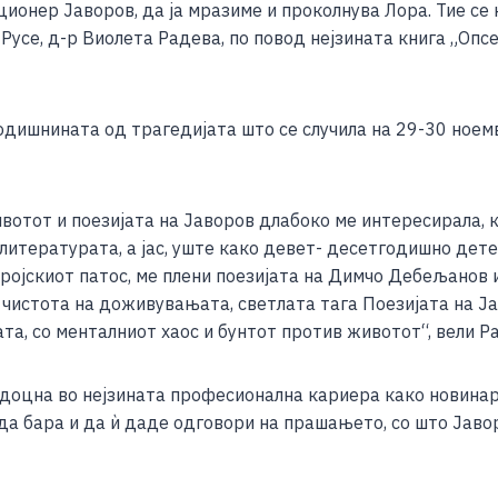
ионер Јаворов, да ја мразиме и проколнува Лора. Тие се 
ar
усе, д-р Виолета Радева, по повод нејзината книга „Опсес
e
годишнината од трагедијата што се случила на 29-30 ноем
тот и поезијата на Јаворов длабоко ме интересирала, ко
литературата, а јас, уште како девет- десетгодишно дете
херојскиот патос, ме плени поезијата на Димчо Дебељанов
чистота на доживувањата, светлата тага Поезијата на Ја
та, со менталниот хаос и бунтот против животот“, вели Р
подоцна во нејзината професионална кариера како новина
 да бара и да ѝ даде одговори на прашањето, со што Јаво