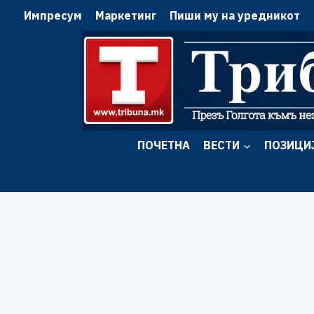
Skip
Импресум
Маркетинг
Пиши му на уредникот
to
content
ПОЧЕТНА
ВЕСТИ
ПОЗИЦИ