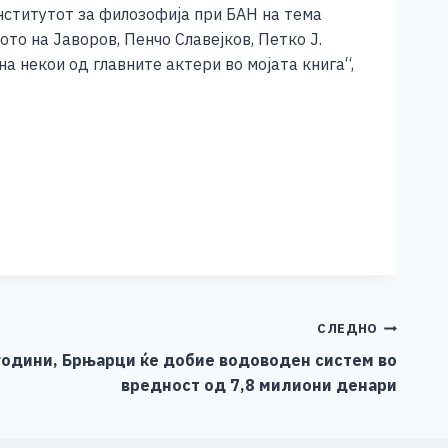
Институтот за филозофија при БАН на тема
то на Јаворов, Пенчо Славејков, Петко Ј.
на некои од главните актери во мојата книга“,
СЛЕДНО
години, Брњарци ќе добие водоводен систем во
вредност од 7,8 милиони денари