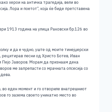
како херои на античка трагедија, вели во
ија. Лора и поетот“, која ќе биде претставена
ври 1913 година на улица Раковски бр.126 во
лку и да е чудно, уште од моите тинејџерски
, рецитирав песни од Христо Ботев, Иван
 и Пејо Јаворов. Морам да признаам дека
воров ме запрепасти со мрачната опсесија со
адева.
р, во еден момент и го отвориле внатрешниот
ров го зазема своето уникатно место во