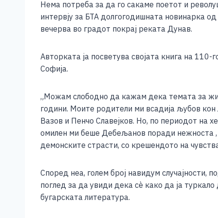
Нема потреба за да го сакаме поетот и револуц
c
ss
tt
at
er
ai
p
интервју за БТА долгогодишната новинарка од Р
e
e
er
s
l
y
вечерва во градот покрај реката Дунав.
b
n
A
Li
o
g
p
n
Авторката ја посветува својата книга на 110-
Софија.
o
er
p
k
k
„Можам слободно да кажам дека темата за живо
години. Моите родители ми всадија љубов кон 
Вазов и Пенчо Славејков. Но, по периодот на 
омилен ми беше Дебељанов поради нежноста , 
демонските страсти, со крешендото на чувства
Според неа, голем број навидум случајности, 
поглед за да увиди дека сè како да ја туркало
бугарската литература.