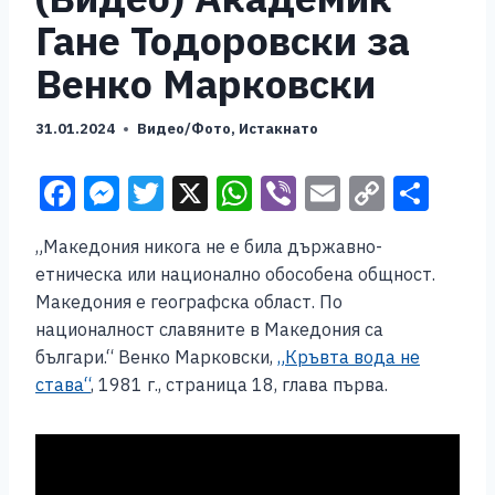
Гане Тодоровски за
Венко Марковски
31.01.2024
Видео/Фото
,
Истакнато
F
M
T
X
W
Vi
E
C
S
a
e
wi
h
b
m
o
h
„Македония никога не е била държавно-
c
ss
tt
at
er
ai
p
ar
етническа или национално обособена общност.
e
e
er
s
l
y
e
Македония е географска област. По
b
n
A
Li
националност славяните в Македония са
българи.“ Венко Марковски,
„Кръвта вода не
o
g
p
n
става“
, 1981 г., страница 18, глава първа.
o
er
p
k
k