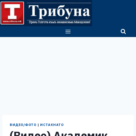
Skip
to
content
ВИДЕО/ФОТО
|
ИСТАКНАТО
(Видео) Академик