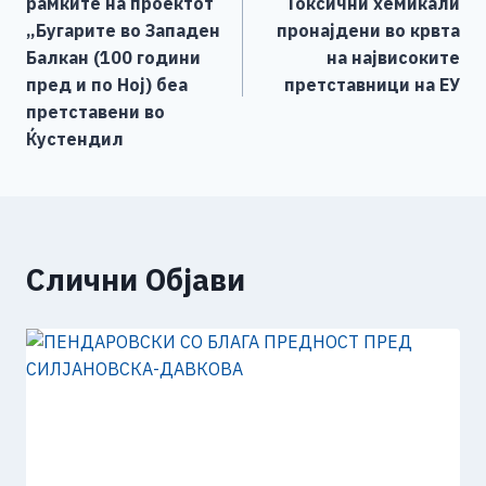
рамките на проектот
Токсични хемикали
o
er
p
k
напис
„Бугарите во Западен
пронајдени во крвта
k
Балкан (100 години
на највисоките
пред и по Ној) беа
претставници на ЕУ
претставени во
Ќустендил
Слични Објави