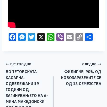
F
M
T
X
W
Vi
E
C
S
a
e
wi
h
b
m
o
h
c
ss
tt
at
er
ai
p
ar
e
e
er
s
l
y
e
Навигација
ПРЕТХОДНО
СЛЕДНО
b
n
A
Li
ВО ТЕТОВСКАТА
ФИЛИПЧЕ: 90% ОД
o
g
p
n
на
КАСАРНА
НОВОЗАРАЗЕНИТЕ СЕ
o
er
p
k
напис
ОДБЕЛЕЖАНИ 19
ОД 15 СЕМЕЈСТВА
k
ГОДИНИ ОД
ЗАГИНУВАЊЕТО НА 6-
МИНА МАКЕДОНСКИ