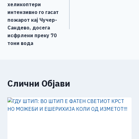
o
er
p
k
напис
хеликоптери
k
интензивно го гасат
пожарот кај Чучер-
Сандево, досега
исфрлени преку 70
тони вода
Слични Објави