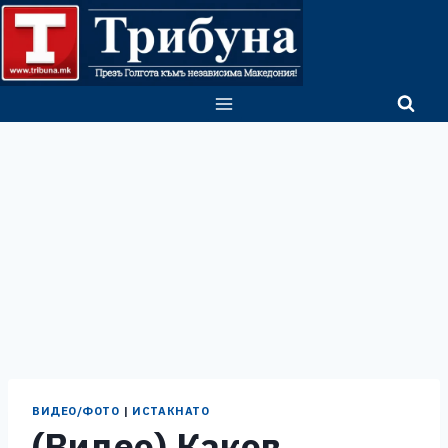
Skip
to
content
ВИДЕО/ФОТО
|
ИСТАКНАТО
(Видео) Каков