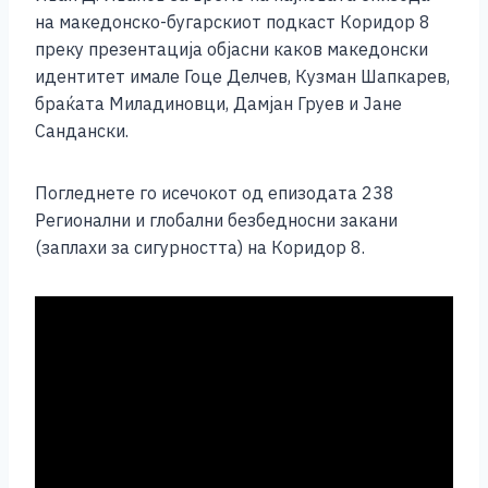
e
e
er
s
l
y
e
на македонско-бугарскиот подкаст Коридор 8
b
n
A
Li
преку презентација објасни каков македонски
идентитет имале Гоце Делчев, Кузман Шапкарев,
o
g
p
n
браќата Миладиновци, Дамјан Груев и Јане
o
er
p
k
Сандански.
k
Погледнете го исечокот од епизодата 238
Регионални и глобални безбедносни закани
(заплахи за сигурността) на Коридор 8.