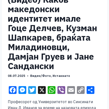
македонски
идентитет имале
Гоце Делчев, Кузман
Шапкарев, браќата
Миладиновци,
Дамјан Груев и Јане
Сандански
08.07.2025
Видео/Фото
,
Истакнато
F
M
T
X
W
Vi
E
C
S
a
e
wi
h
b
m
o
h
Професорот од Универзитетот во Синсинати
c
ss
tt
at
er
ai
p
ar
Иван Д. Иванов за време на најновата епизода