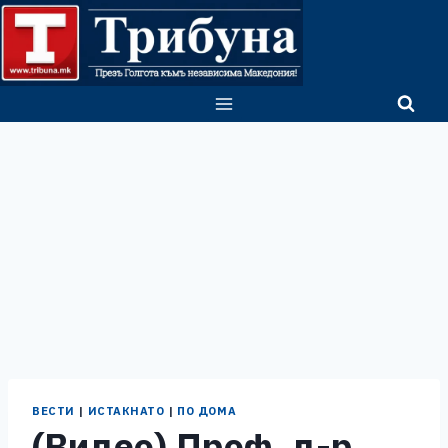
Skip
to
content
ВЕСТИ
|
ИСТАКНАТО
|
ПО ДОМА
(Видео) Проф. д-р