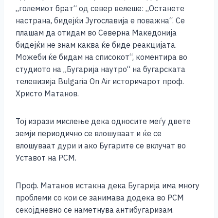
o
g
p
n
„големиот брат“ од север велеше: „Останете
o
er
p
k
настрана, бидејќи Југославија е поважна“. Се
k
плашам да отидам во Северна Македонија
бидејќи не знам каква ќе биде реакцијата.
Можеби ќе бидам на списокот“, коментира во
студиото на „Бугарија наутро“ на бугарската
телевизија Bulgaria On Air историчарот проф.
Христо Матанов.
Тој изрази мислење дека односите меѓу двете
земји периодично се влошуваат и ќе се
влошуваат дури и ако Бугарите се вклучат во
Уставот на РСМ.
Проф. Матанов истакна дека Бугарија има многу
проблеми со кои се занимава додека во РСМ
секојдневно се наметнува антибугаризам.