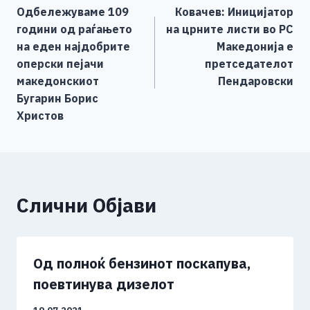
b
n
A
Li
Одбележуваме 109
Ковачев: Иницијатор
o
g
p
n
на
години од раѓањето
на црните листи во РС
o
er
p
k
напис
на еден најдобрите
Македонија е
k
оперски пејачи
претседателот
македонскиот
Пендаровски
Бугарин Борис
Христов
Слични Објави
Од полноќ бензинот поскапува,
поевтинува дизелот