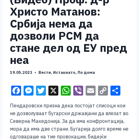
Христо Матанов:
Србија нема да
дозволи РСМ да
стане дел од ЕУ пред
неа
19.05.2023
Вести
,
Истакнато
,
По дома
F
M
T
X
W
Vi
E
C
S
a
e
wi
h
b
m
o
h
Пендаровски призна дека постојат списоци кои
c
ss
tt
at
er
ai
p
ar
не дозволуваат бугарски државјани да влезат во
e
e
er
s
l
y
e
Северна Македонија. За да има конфронтација,
b
n
A
Li
мора да има две страни. Бугарија долго време не
одговараше на тие провокации, бидејќи