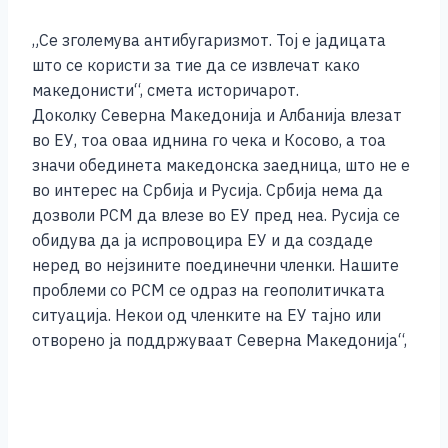
„Се зголемува антибугаризмот. Тој е јадицата
што се користи за тие да се извлечат како
македонисти“, смета историчарот.
Доколку Северна Македонија и Албанија влезат
во ЕУ, тоа оваа иднина го чека и Косово, а тоа
значи обединета македонска заедница, што не е
во интерес на Србија и Русија. Србија нема да
дозволи РСМ да влезе во ЕУ пред неа. Русија се
обидува да ја испровоцира ЕУ и да создаде
неред во нејзините поединечни членки. Нашите
проблеми со РСМ се одраз на геополитичката
ситуација. Некои од членките на ЕУ тајно или
отворено ја поддржуваат Северна Македонија“,