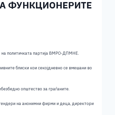
ЗА ФУНКЦИОНЕРИТЕ
то на политичката партија ВМРО-ДПМНЕ.
ивните блиски кои секојдневно се вмешани во
ебезбедно општество за граѓаните.
 тендери на анонимни фирми и деца, директори