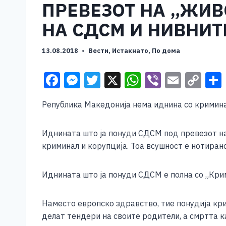
ПРЕВЕЗОТ НА „ЖИВ
НА СДСМ И НИВНИТ
13.08.2018
Вести
,
Истакнато
,
По дома
F
M
T
X
W
Vi
E
C
a
e
wi
h
b
m
o
Република Македонија нема иднина со кримина
c
ss
tt
at
er
ai
p
e
e
er
s
l
y
Иднината што ја понуди СДСМ под превезот на
b
n
A
Li
криминал и корупција. Тоа всушност е нотирано
o
g
p
n
o
er
p
k
Иднината што ја понуди СДСМ е полна со „Крим
k
Наместо европско здравство, тие понудија кр
делат тендери на своите родители, а смртта 