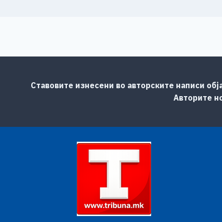
Ставовите изнесени во авторските написи обј
Авторите но