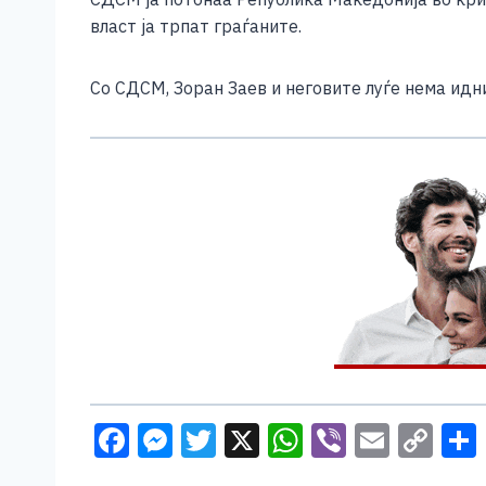
власт ја трпат граѓаните.
Со СДСМ, Зоран Заев и неговите луѓе нема ид
F
M
T
X
W
Vi
E
C
a
e
wi
h
b
m
o