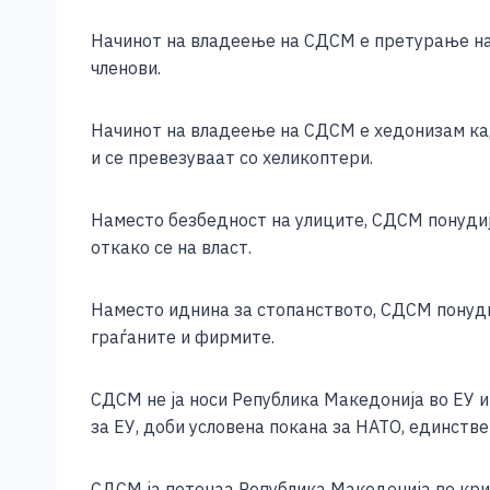
Начинот на владеење на СДСМ е претурање на 
членови.
Начинот на владеење на СДСМ е хедонизам кад
и се превезуваат со хеликоптери.
Наместо безбедност на улиците, СДСМ понудија
откако се на власт.
Наместо иднина за стопанството, СДСМ понуди
граѓаните и фирмите.
СДСМ не ја носи Република Македонија во ЕУ и
за ЕУ, доби условена покана за НАТО, единстве
СДСМ ја потонаа Република Македонија во крим