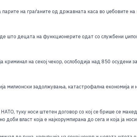
парите на граѓаните од државната каса во џебовите на
е што децата на функционерите одат со службени џипови
 криминал на секој чекор, ослободија над 850 осудени з
ја милионски задолжувања, катастрофална економија и 
 НАТО, туку носи штетен договор со кој се брише се маке
но доби власт која е најкорумпирана до сега и која ја нос
инал до гуша, корупција на секој чекор и целата штета 