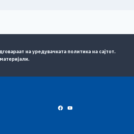
говараат на уредувачката политика на сајтот.
 материјали.