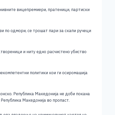
 нивните вицепремиери, пратеници, партиски
 по одмори, се трошат пари за скапи ручеци
атвореници и ниту едно расчистено убиство
некомпетентни политики кои ги осиромашија
донско. Република Македонија не доби покана
и Република Македонија во пропаст.
од ова владеење на криминалниот картел на