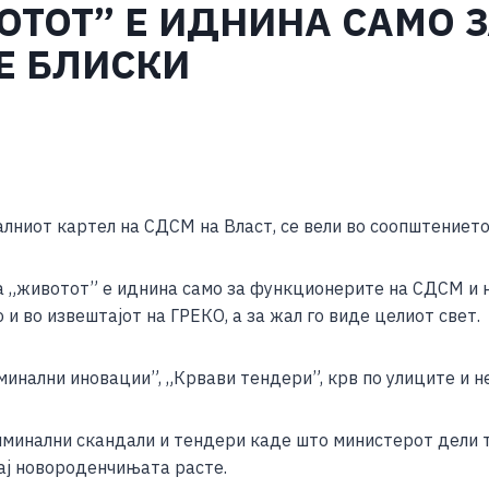
ОТОТ” Е ИДНИНА САМО 
Е БЛИСКИ
S
h
лниот картел на СДСМ на Власт, се вели во соопштение
ar
e
 „животот” е иднина само за функционерите на СДСМ и н
 и во извештајот на ГРЕКО, а за жал го виде целиот свет.
инални иновации”, „Крвави тендери”, крв по улиците и н
иминални скандали и тендери каде што министерот дели
кај новороденчињата расте.