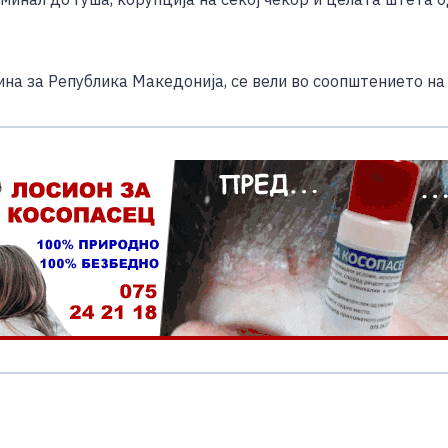
нина за Република Македонија, се вели во соопштението 
S
h