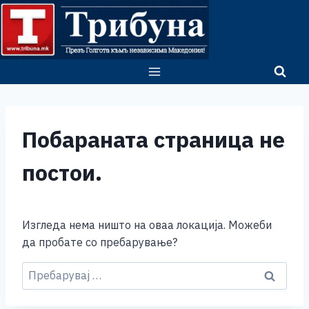
Skip
to
content
Побараната страница не
постои.
Изгледа нема ништо на оваа локација. Можеби
да пробате со пребарување?
Пребарувај
за: