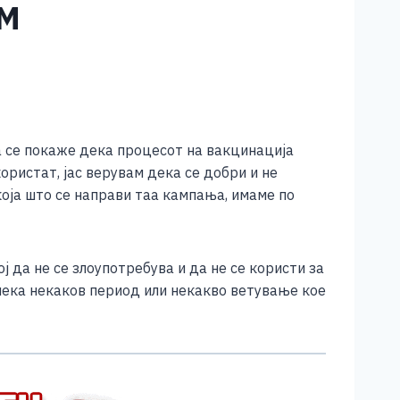
М
да се покаже дека процесот на вакцинација
ористат, јас верувам дека се добри и не
оја што се направи таа кампања, имаме по
 да не се злоупотребува и да не се користи за
 чека некаков период или некакво ветување кое