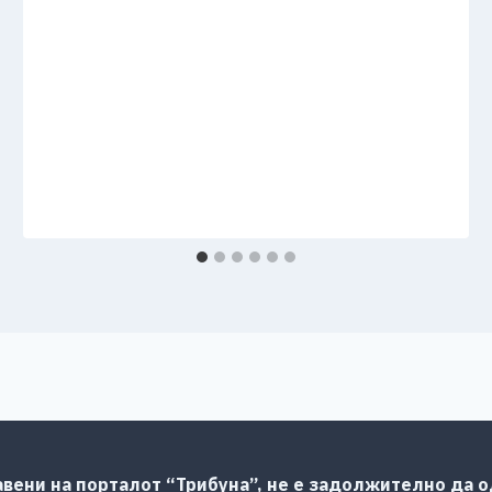
авени на порталот “Трибуна”, не е задолжително да од