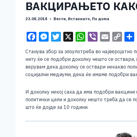
ВАКЦИРАЊЕТО КАК
23.08.2018
Вести
,
Истакнато
,
По дома
F
M
T
X
W
Vi
E
C
a
e
wi
h
b
m
o
Станува збор за злоупотреба во најверојатно 
c
ss
tt
at
er
ai
p
ниту ќе се подобри доколку нешто се оствари, 
e
e
er
s
l
y
верувам дека доколку се оствари некакво пол
b
n
A
Li
социјални медиуми, дека ќе имаме подобри ва
o
g
p
n
И доколку некој сака да има подобри вакцини о
o
er
p
k
политички цели и доколку нешто треба да се п
k
што ќе дојде за 10 години.