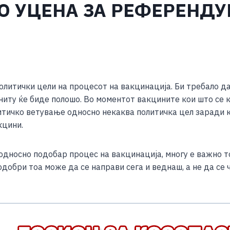
О УЦЕНА ЗА РЕФЕРЕНДУ
S
h
политички цели на процесот на вакцинација. Би требало 
ar
ниту ќе биде полошо. Во моментот вакцините кои што се к
e
итичко ветување односно некаква политичка цел заради к
кцини.
дносно подобар процес на вакцинација, многу е важно тој
одобри тоа може да се направи сега и веднаш, а не да се