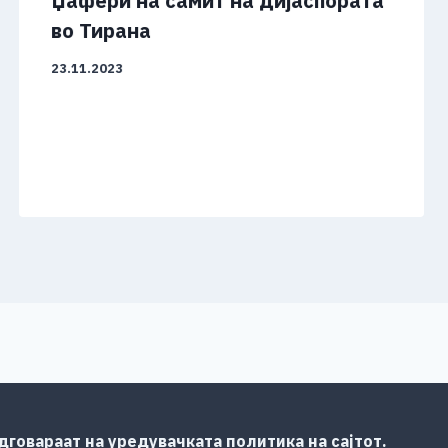
Џафери на самит на дијаспората
во Тирана
23.11.2023
говараат на уредувачката политика на сајтот.