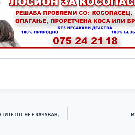
S
h
ar
e
НТИТЕТОТ НЕ Е ЗАЧУВАН,
М