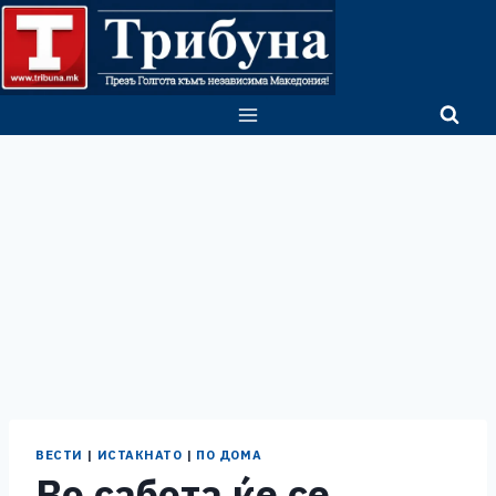
Skip
to
content
ВЕСТИ
|
ИСТАКНАТО
|
ПО ДОМА
Во сабота ќе се