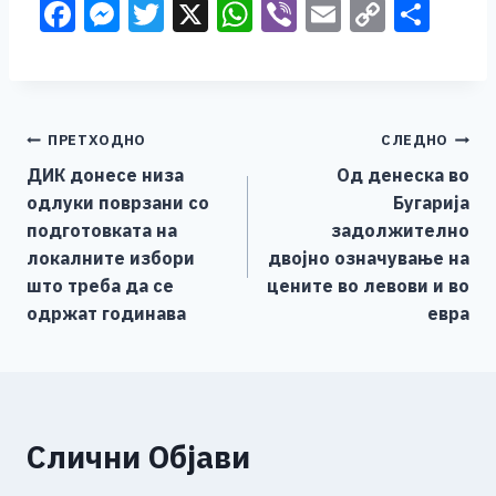
F
M
T
X
W
Vi
E
C
S
a
e
wi
h
b
m
o
h
c
ss
tt
at
er
ai
p
ar
e
e
er
s
l
y
e
Навигација
ПРЕТХОДНО
СЛЕДНО
b
n
A
Li
ДИК донесе низа
Од денеска во
o
g
p
n
на
одлуки поврзани со
Бугарија
o
er
p
k
напис
подготовката на
задолжително
k
локалните избори
двојно означување на
што треба да се
цените во левови и во
одржат годинава
евра
Слични Објави