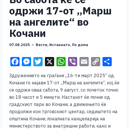
одржи 17-от „Марш
на ангелите“ во
Кочани
07.08.2025
Вести
,
Истакнато
,
По дома
F
M
T
X
W
Vi
E
C
S
a
e
wi
h
b
m
o
h
Здружението на граѓани „16-ти март 2025“ од
c
ss
tt
at
er
ai
p
ar
Kочани го најави 17-от „Марш на ангелите“, кој ќе
e
e
er
s
l
y
e
се одржи оваа сабота, 9 август, со почеток точно
b
n
A
Li
во 18 часот и 5 минути. Настанот ќе почне од
градскиот парк во Кочани, а движењето ќе
o
g
p
n
продолжи кон трговскиот центар, седиштето на
o
er
p
k
општина Кочани, локалната канцеларија на
k
министерството за внатрешни работи, како и