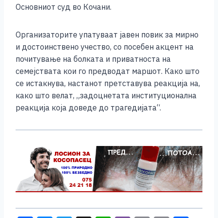
Основниот суд во Кочани.
Организаторите упатуваат јавен повик за мирно
и достоинствено учество, со посебен акцент на
почитување на болката и приватноста на
семејствата кои го предводат маршот. Како што
се истакнува, настанот претставува реакција на,
како што велат, „задоцнетата институционална
реакција која доведе до трагедијата“.