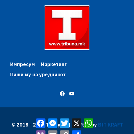
Импресум
Маркетинг
Пиши му на уредникот
Facebook
Messenger
Twitter
X
WhatsApp
© 2018 - 2026 Трибуна | Krafted by
BIT KRAFT
Viber
Email
Copy
Share