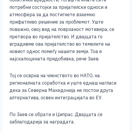
потребни состојки за пријателски односи и
атмосфера за да постигнете взаемно
прифатливо решение за проблемот. Уште
поважно, овој вид на поврзаност мотивира, се
претвора во пријателство. И двајцата го
вградивме ова пријателство во темелите на
новиот однос помеѓу нашите земји. Тоа е
најскапоцената придобивка, рече Заев.
Тој се осврна на членството во НАТО, на
регионалната соработка и уште еднаш нагласи
дека за Северна Македонија не постои друга
алтернатива, освен интеграцијата во ЕУ.
По Заев се обрати и Ципрас. Двајцата се
заблагодарија за наградата.