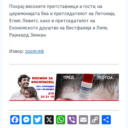
Покрај високите претставници и гости, на
церемонијата беа и претседателот на Летонија,
Егилс Левитс, како и претседателот на
Економското друштво на Вестфалија и Липе,
Рајнхард Зинкан.
Извор:
zoom.mk
F
M
T
X
W
Vi
E
C
S