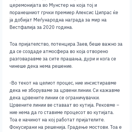
церемонијата во Мунстер на која тој и
поранешниот грчки премиер Алексис Ципрас ќе
ја добијат Меѓународна награда за мир на
Вестфалија за 2020 година.
Тоа пријателство, потенцира Заев, беше важно за
да се создаде атмосфера во која отворено
разговаравме за сите прашања, дури и кога се
чинеше дека нема решение.
-Во текот на целиот процес, ние инсистиравме
дека не зборуваме за црвени линии. Си кажавме
дека црвените линии се ограничувачки.
Црвените линии ве ставаат во кутија. Рековме –
ние нема да го ставиме процесот во кутијата.
Тоа е начинот на кој работат пријателите.
Фокусирани на решенија. Градење мостови. Тоа е