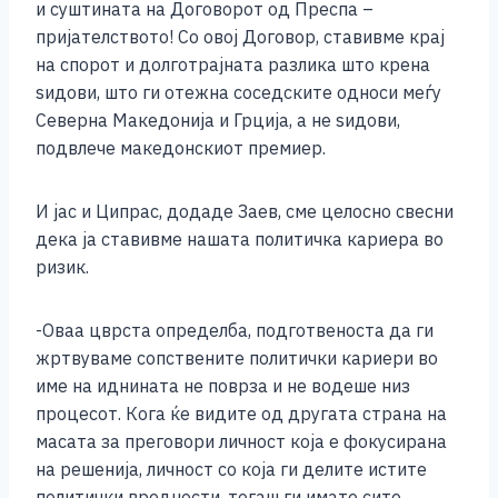
и суштината на Договорот од Преспа –
пријателството! Со овој Договор, ставивме крај
на спорот и долготрајната разлика што крена
ѕидови, што ги отежна соседските односи меѓу
Северна Македонија и Грција, а не sидови,
подвлече македонскиот премиер.
И јас и Ципрас, додаде Заев, сме целосно свесни
дека ја ставивме нашата политичка кариера во
ризик.
-Оваа цврста определба, подготвеноста да ги
жртвуваме сопствените политички кариери во
име на иднината не поврза и не водеше низ
процесот. Кога ќе видите од другата страна на
масата за преговори личност која е фокусирана
на решенија, личност со која ги делите истите
политички вредности, тогаш ги имате сите