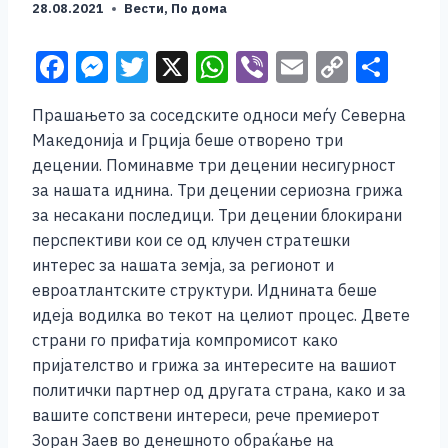
28.08.2021
Вести
,
По дома
F
M
T
X
W
Vi
E
C
S
a
e
wi
h
b
m
o
h
Прашањето за соседските односи меѓу Северна
c
ss
tt
at
er
ai
p
ar
Македонија и Грција беше отворено три
e
e
er
s
l
y
e
децении. Поминавме три децении несигурност
b
n
A
Li
за нашата иднина. Три децении сериозна грижа
за несакани последици. Три децении блокирани
o
g
p
n
перспективи кои се од клучен стратешки
o
er
p
k
интерес за нашата земја, за регионот и
k
евроатлантските структури. Иднината беше
идеја водилка во текот на целиот процес. Двете
страни го прифатија компромисот како
пријателство и грижа за интересите на вашиот
политички партнер од другата страна, како и за
вашите сопствени интереси, рече премиерот
Зоран Заев во денешното обраќање на