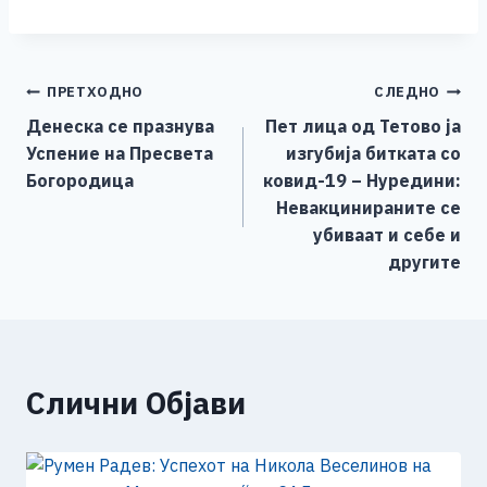
a
e
wi
h
b
m
o
h
c
ss
tt
at
er
ai
p
ar
e
e
er
s
l
y
e
Навигација
ПРЕТХОДНО
СЛЕДНО
b
n
A
Li
Денеска се празнува
Пет лица од Тетово ја
o
g
p
n
на
Успение на Пресвета
изгубија битката со
o
er
p
k
напис
Богородица
ковид-19 – Нуредини:
k
Невакцинираните се
убиваат и себе и
другите
Слични Објави