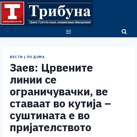
Skip
to
content
ВЕСТИ
|
ПО ДОМА
Заев: Црвените
линии се
ограничувачки, ве
ставаат во кутија –
суштината е во
пријателството