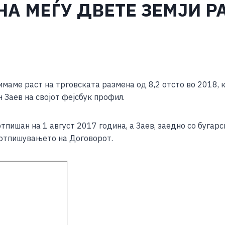
НА МЕЃУ ДВЕТЕ ЗЕМЈИ Р
S
h
маме раст на трговската размена од 8,2 отсто во 2018, к
ar
 Заев на својот фејсбук профил.
e
отпишан на 1 август 2017 година, а Заев, заедно со бугар
потпишувањето на Договорот.