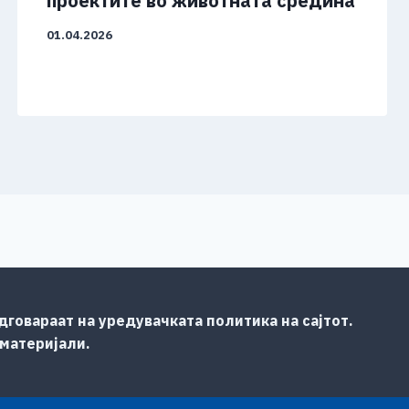
проектите во животната средина
01.04.2026
говараат на уредувачката политика на сајтот.
 материјали.