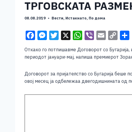
ТРГОВСКАТА РАЗМЕ
08.08.2019
Вести
,
Истакнато
,
По дома
F
M
T
X
W
Vi
E
C
a
e
wi
h
b
m
o
Откако го потпишавме Договорот со Бугарија, и
c
ss
tt
at
er
ai
p
периодот јануари-мај, напиша премиерот Зоран
e
e
er
s
l
y
b
n
A
Li
Договорот за пријателство со Бугарија беше п
o
g
p
n
овој месец ја одбележаа двегодишнината од 
o
er
p
k
k