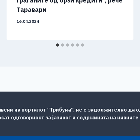
граѓаните од брзи кредити“, рече
Таравари
16.04.2024
авени на порталот “Трибуна”, не е задолжително да од
сат одговорност за јазикот и содржината на нивните