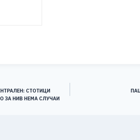
S
h
ar
e
ЕНТРАЛЕН: СТОТИЦИ
ПАЦ
НО ЗА НИВ НЕМА СЛУЧАИ