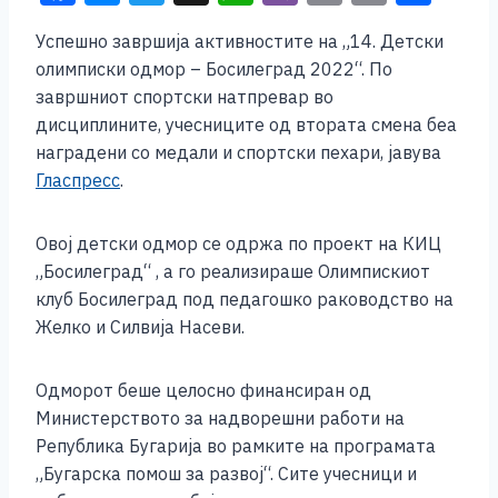
a
e
wi
h
b
m
o
h
Успешно завршија активностите на „14. Детски
c
ss
tt
at
er
ai
p
ar
олимписки одмор – Босилеград 2022“. По
e
e
er
s
l
y
e
завршниот спортски натпревар во
b
n
A
Li
дисциплините, учесниците од втората смена беа
наградени со медали и спортски пехари, јавува
o
g
p
n
Гласпресс
.
o
er
p
k
k
Овој детски одмор се одржа по проект на КИЦ
„Босилеград“ , а го реализираше Олимпискиот
клуб Босилеград под педагошко раководство на
Желко и Силвија Насеви.
Одморот беше целосно финансиран од
Министерството за надворешни работи на
Република Бугарија во рамките на програмата
„Бугарска помош за развој“. Сите учесници и