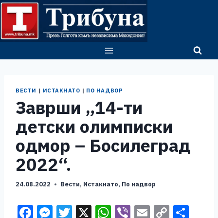
Skip
to
content
ВЕСТИ
|
ИСТАКНАТО
|
ПО НАДВОР
Заврши „14-ти
детски олимписки
одмор – Босилеград
2022“.
24.08.2022
Вести
,
Истакнато
,
По надвор
F
M
T
X
W
Vi
E
C
S