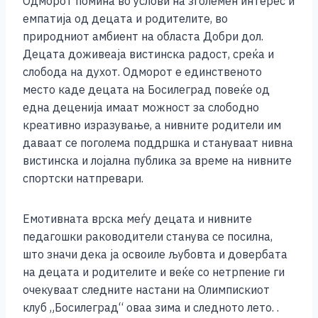
Одморот помина во услови на зголемен интерес и
емпатија од децата и родителите, во
природниот амбиент на областа Добри дол.
Децата доживеаја вистинска радост, среќа и
слобода на духот. Одморот е единственото
место каде децата на Босилеград повеќе од
една деценија имаат можност за слободно
креативно изразување, а нивните родители им
даваат се поголема поддршка и стануваат нивна
вистинска и лојална публика за време на нивните
спортски натпревари.
Емотивната врска меѓу децата и нивните
педагошки раководители станува се посилна,
што значи дека ја освоиле љубовта и довербата
на децата и родителите и веќе со нетрпение ги
очекуваат следните настани на Олимпискиот
клуб „Босилеград“ оваа зима и следното лето. .