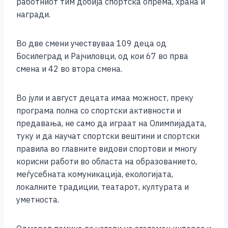
работниот тим добија спортска опрема, храна и
награди.
Во две смени учествуваа 109 деца од
Босилеград и Рајчиловци, од кои 67 во прва
смена и 42 во втора смена.
Во јули и август децата имаа можност, преку
програма полна со спортски активности и
предавања, не само да играат на Олимпијадата,
туку и да научат спортски вештини и спортски
правила во главните видови спортови и многу
корисни работи во областа на образованието,
меѓусебната комуникација, екологијата,
локалните традиции, театарот, културата и
уметноста.