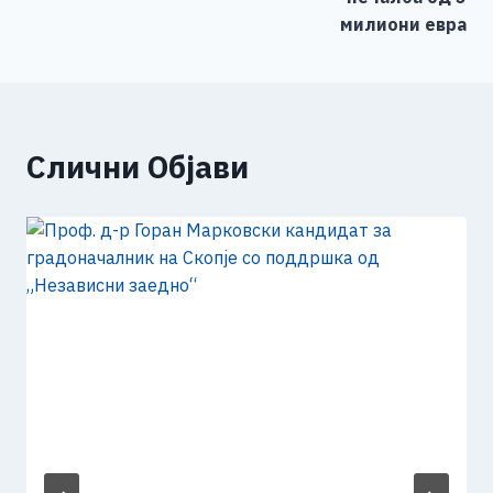
k
милиони евра
Слични Објави