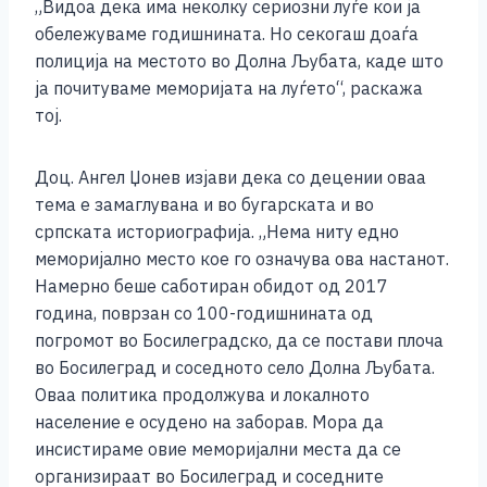
„Видоа дека има неколку сериозни луѓе кои ја
обележуваме годишнината. Но секогаш доаѓа
полиција на местото во Долна Љубата, каде што
ја почитуваме меморијата на луѓето“, раскажа
тој.
Доц. Ангел Џонев изјави дека со децении оваа
тема е замаглувана и во бугарската и во
српската историографија. „Нема ниту едно
меморијално место кое го означува ова настанот.
Намерно беше саботиран обидот од 2017
година, поврзан со 100-годишнината од
погромот во Босилеградско, да се постави плоча
во Босилеград и соседното село Долна Љубата.
Оваа политика продолжува и локалното
население е осудено на заборав. Мора да
инсистираме овие меморијални места да се
организираат во Босилеград и соседните