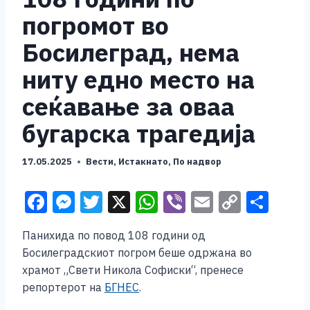
погромот во
Босилеград, нема
ниту едно место на
сеќавање за оваа
бугарска трагедија
17.05.2025
Вести
,
Истакнато
,
По надвор
F
M
T
X
W
Vi
E
C
S
a
e
wi
h
b
m
o
h
Панихида по повод 108 години од
c
ss
tt
at
er
ai
p
ar
Босилеградскиот погром беше одржана во
e
e
er
s
l
y
e
храмот „Свети Никола Софиски“, пренесе
b
n
A
Li
репортерот на
БГНЕС
.