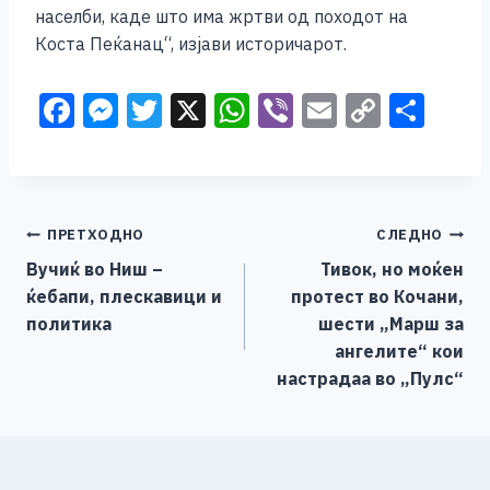
населби, каде што има жртви од походот на
Коста Пеќанац“, изјави историчарот.
F
M
T
X
W
Vi
E
C
S
a
e
wi
h
b
m
o
h
c
ss
tt
at
er
ai
p
ar
e
e
er
s
l
y
e
Навигација
ПРЕТХОДНО
СЛЕДНО
b
n
A
Li
Вучиќ во Ниш –
Тивок, но моќен
o
g
p
n
на
ќебапи, плескавици и
протест во Кочани,
o
er
p
k
напис
политика
шести „Марш за
k
ангелите“ кои
настрадаа во „Пулс“