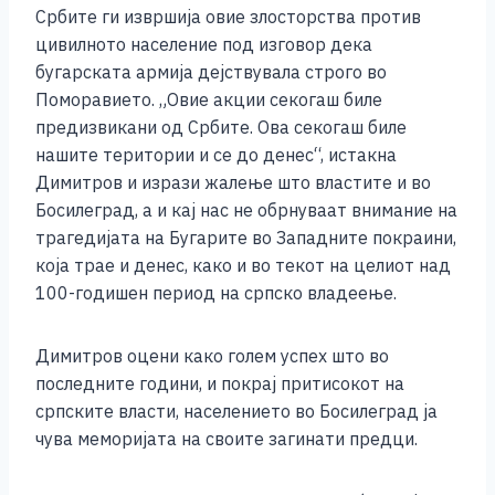
Србите ги извршија овие злосторства против
цивилното население под изговор дека
бугарската армија дејствувала строго во
Поморавието. „Овие акции секогаш биле
предизвикани од Србите. Ова секогаш биле
нашите територии и се до денес“, истакна
Димитров и изрази жалење што властите и во
Босилеград, а и кај нас не обрнуваат внимание на
трагедијата на Бугарите во Западните покраини,
која трае и денес, како и во текот на целиот над
100-годишен период на српско владеење.
Димитров оцени како голем успех што во
последните години, и покрај притисокот на
српските власти, населението во Босилеград ја
чува меморијата на своите загинати предци.