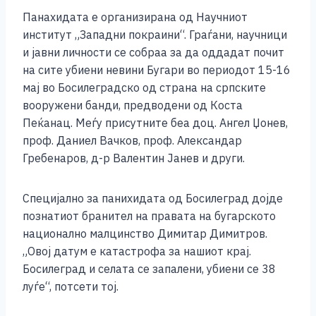
o
g
p
n
Панахидата е организирана од Научниот
o
er
p
k
институт „Западни покраини“. Граѓани, научници
k
и јавни личности се собраа за да оддадат почит
на сите убиени невини Бугари во периодот 15-16
мај во Босилеградско од страна на српските
вооружени банди, предводени од Коста
Пеќанац. Меѓу присутните беа доц. Ангел Џонев,
проф. Даниел Вачков, проф. Александар
Гребенаров, д-р Валентин Јанев и други.
Специјално за панихидата од Босилеград дојде
познатиот бранител на правата на бугарското
национално малцинство Димитар Димитров.
„Овој датум е катастрофа за нашиот крај.
Босилеград и селата се запалени, убиени се 38
луѓе“, потсети тој.