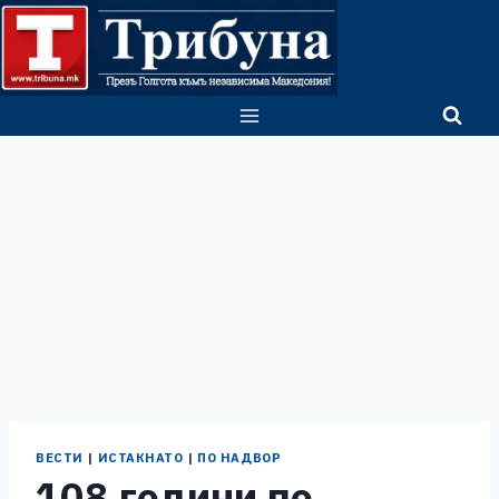
Skip
to
content
ВЕСТИ
|
ИСТАКНАТО
|
ПО НАДВОР
108 години по