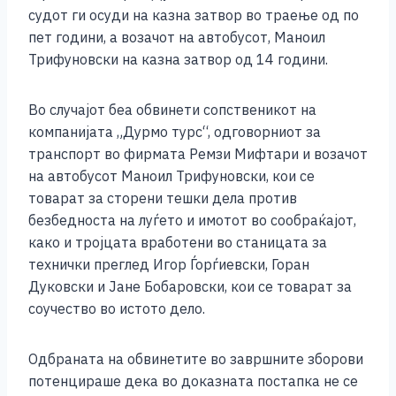
o
g
p
n
судот ги осуди на казна затвор во траење од по
o
er
p
k
пет години, а возачот на автобусот, Маноил
k
Трифуновски на казна затвор од 14 години.
Во случајот беа обвинети сопственикот на
компанијата „Дурмо турс“, одговорниот за
транспорт во фирмата Ремзи Мифтари и возачот
на автобусот Маноил Трифуновски, кои се
товарат за сторени тешки дела против
безбедноста на луѓето и имотот во сообраќајот,
како и тројцата вработени во станицата за
технички преглед Игор Ѓорѓиевски, Горан
Дуковски и Јане Бобаровски, кои се товарат за
соучество во истото дело.
Одбраната на обвинетите во завршните зборови
потенцираше дека во доказната постапка не се