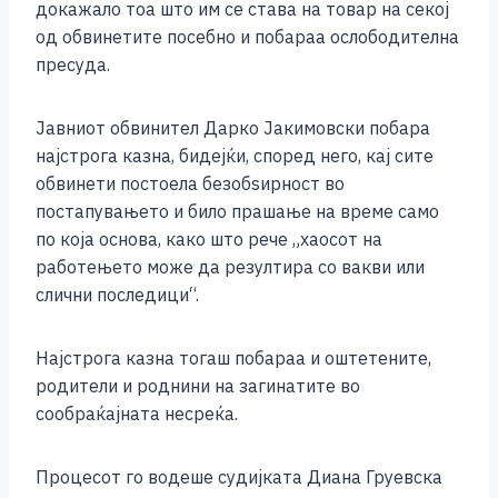
докажало тоа што им се става на товар на секој
од обвинетите посебно и побараа ослободителна
пресуда.
Јавниот обвинител Дарко Јакимовски побара
најстрога казна, бидејќи, според него, кај сите
обвинети постоела безобѕирност во
постапувањето и било прашање на време само
по која основа, како што рече „хаосот на
работењето може да резултира со вакви или
слични последици“.
Најстрога казна тогаш побараа и оштетените,
родители и роднини на загинатите во
сообраќајната несреќа.
Процесот го водеше судијката Диана Груевска