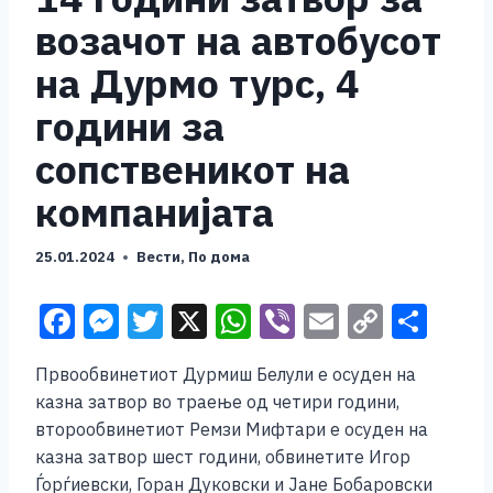
возачот на автобусот
на Дурмо турс, 4
години за
сопственикот на
компанијата
25.01.2024
Вести
,
По дома
F
M
T
X
W
Vi
E
C
S
a
e
wi
h
b
m
o
h
Првообвинетиот Дурмиш Белули е осуден на
c
ss
tt
at
er
ai
p
ar
казна затвор во траење од четири години,
e
e
er
s
l
y
e
второобвинетиот Ремзи Мифтари е осуден на
b
n
A
Li
казна затвор шест години, обвинетите Игор
Ѓорѓиевски, Горан Дуковски и Јане Бобаровски