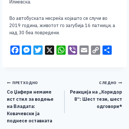
Илиевска.
Во автобуската несреќа којашто се случи во
2019 година, животот го загубија 16 патници, а
над 30 беа повредени.
F
M
T
X
W
Vi
E
C
S
a
e
wi
h
b
m
o
h
c
ss
tt
at
er
ai
p
ar
e
e
er
s
l
y
e
Навигација
ПРЕТХОДНО
СЛЕДНО
b
n
A
Li
Со Џафери немаме
Реакција на „Коридор
o
g
p
n
на
ист стил за водење
8“: Шест тези, шест
o
er
p
k
напис
на Владата:
одговори*
k
Ковачевски ја
поднесе оставката