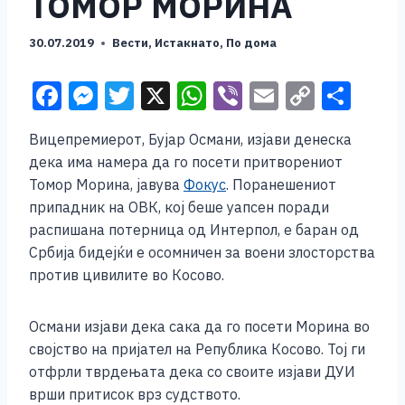
ТОМОР МОРИНА
30.07.2019
Вести
,
Истакнато
,
По дома
F
M
T
X
W
Vi
E
C
S
a
e
wi
h
b
m
o
h
Вицепремиерот, Бујар Османи, изјави денеска
c
ss
tt
at
er
ai
p
ar
дека има намера да го посети притворениот
e
e
er
s
l
y
e
Томор Морина, јавува
Фокус
. Поранешениот
b
n
A
Li
припадник на ОВК, кој беше уапсен поради
распишана потерница од Интерпол, е баран од
o
g
p
n
Србија бидејќи е осомничен за воени злосторства
o
er
p
k
против цивилите во Косово.
k
Османи изјави дека сака да го посети Морина во
својство на пријател на Република Косово. Тој ги
отфрли тврдењата дека со своите изјави ДУИ
врши притисок врз судството.