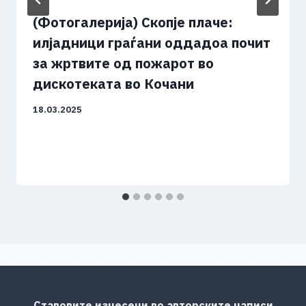
(Фотогалерија) Скопје плаче:
илјадници граѓани оддадоа почит
за жртвите од пожарот во
дискотеката во Кочани
18.03.2025
Ставовите изнесени во авторските написи