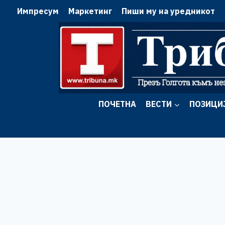
Skip
Импресум
Маркетинг
Пиши му на уредникот
to
content
ПОЧЕТНА
ВЕСТИ
ПОЗИЦИ