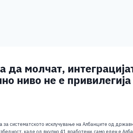
 да молчат, интеграција
но ниво не е привилегија
S
h
а за систематското исклучување на Албанците од државни
ar
езбедност, каде од вкупно 41 вработени, само еден е Алба