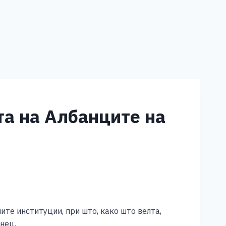
та на Албанците на
те институции, при што, како што велта,
нец.