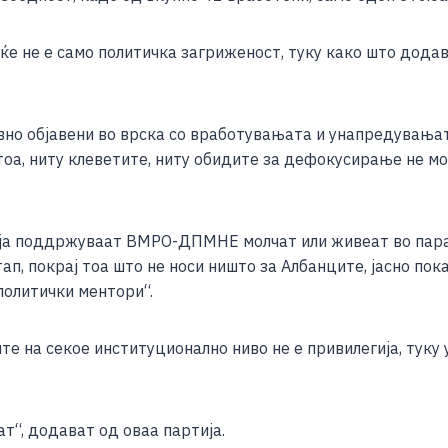
e
ќе не е само политичка загриженост, туку како што додав
вно објавени во врска со вработувањата и унапредувањат
а, ниту клеветите, ниту обидите за дефокусирање не мож
и ја поддржуваат ВМРО-ДПМНЕ молчат или живеат во парал
ап, покрај тоа што не носи ништо за Албанците, јасно пок
политички ментори“.
е на секое институционално ниво не е привилегија, туку 
т“, додават од оваа партија.