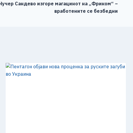
Чучер Сандево изгоре магацинот на „Фриком“ –
вработените се безбедни