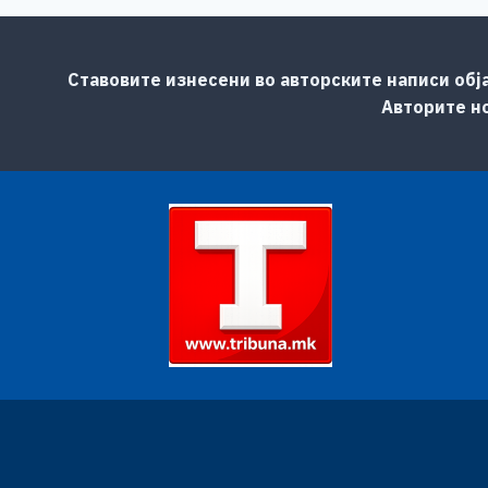
Ставовите изнесени во авторските написи обј
Авторите но