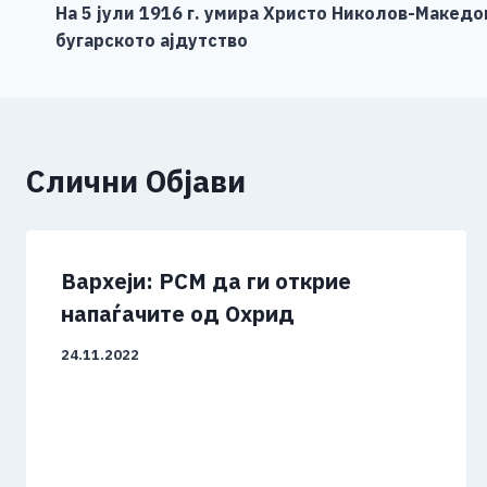
o
g
p
n
На 5 јули 1916 г. умира Христо Николов-Макед
на
бугарското ајдутство
o
er
p
k
напис
k
Слични Објави
Вархеји: РСМ да ги открие
напаѓачите од Охрид
24.11.2022