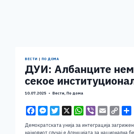
ВЕСТИ
|
ПО ДОМА
ДУИ: Албанците нема
секое институционал
10.07.2025
Вести
,
По дома
F
M
T
X
W
Vi
E
C
a
e
wi
h
b
m
o
Демократската унија за интеграција загрижен
c
ss
tt
at
er
ai
p
најновиот случај е Агенцијата за национална б