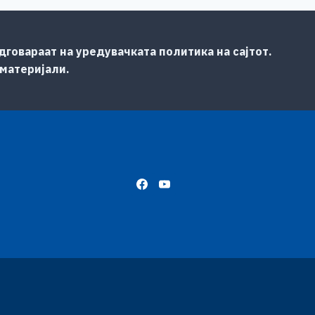
говараат на уредувачката политика на сајтот.
 материјали.