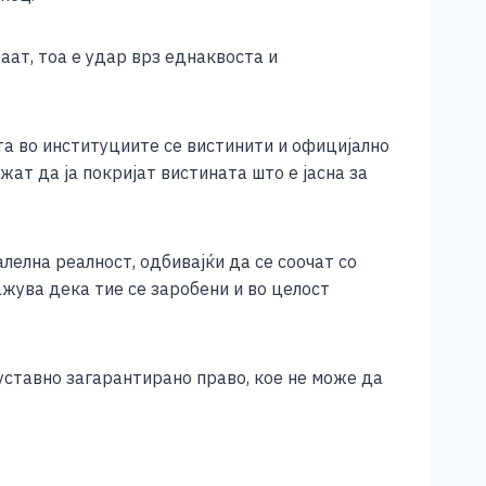
аат, тоа е удар врз еднаквоста и
а во институциите се вистинити и официјално
ат да ја покријат вистината што е јасна за
елна реалност, одбивајќи да се соочат со
ажува дека тие се заробени и во целост
уставно загарантирано право, кое не може да