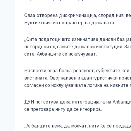
e
e
er
s
l
y
b
n
A
Li
Оваа отворена дискриминација, според нив, ве
o
g
p
n
мултиетничкиот карактер на државата.
o
er
p
k
„Сите податоци што изминативе денови беа ја
k
потврдени од самите државни институции. Зато
сите: Албанците се исклучуваат.
Наспроти оваа болна реалност, субјектите ко
вистината. Овој наивен и авантуристички прист
согласни со исклучувачката логика на нивните 
ДУИ потсетува дека интеграцијата на Албанцит
се преговара ниту да се игнорира.
„Албанците нема да молчат, ниту ќе се предада