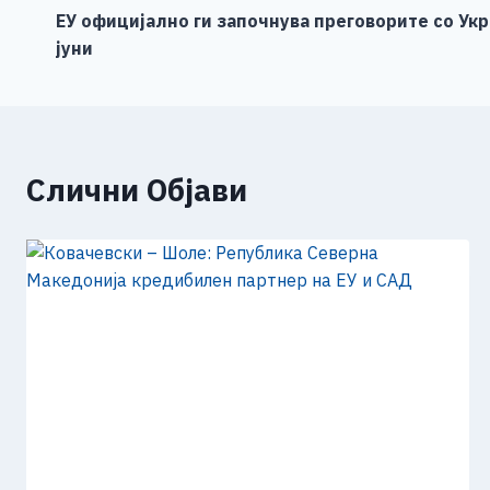
o
g
p
n
ЕУ официјално ги започнува преговорите со Укр
на
јуни
o
er
p
k
напис
k
Слични Објави