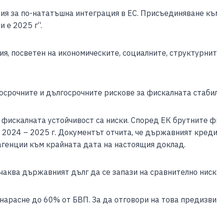
e
ия за по-нататъшна интеграция в ЕС. Присъединяване къ
 е 2025 г“.
ия, посветен на икономическите, социалните, структурни
срочните и дългосрочните рискове за фискалната стабил
фискалната устойчивост са ниски. Според ЕК брутните ф
 2024 – 2025 г. Документът отчита, че държавният креди
 агенции към крайната дата на настоящия доклад.
чаква държавният дълг да се запази на сравнително ниск
 нарасне до 60% от БВП. За да отговори на това предизв