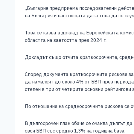
e
e
er
s
l
y
„България предприема последователни действ
b
n
A
Li
на България и настоящата дата това да се случи
o
g
p
n
o
er
p
k
Това се казва в доклад на Европейската комис
областта на заетостта през 2024 г.
k
Докладът също отчита краткосрочните, средно
Според документа краткосрочните рискове за 
да намалеят до около 4% от БВП през периода
степен в три от четирите основни рейтингови
По отношение на средносрочните рискове се о
В дългосрочен план обаче се очаква дългът да
своя БВП със средно 1,3% на годишна база.