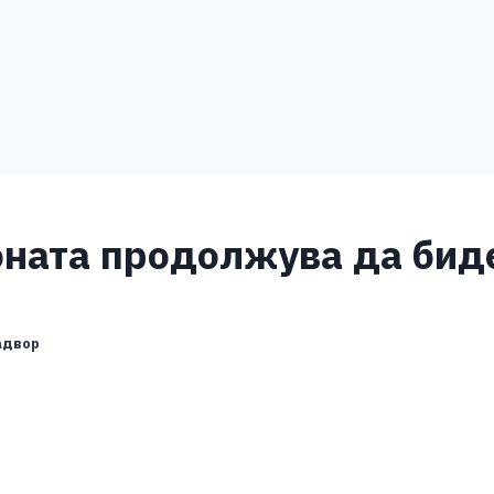
оната продолжува да бид
адвор
S
h
ar