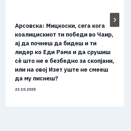
Арсовска: Мицкоски, сега кога
коалицискиот ти победи во Чаир,
ај да почнеш да бидеш и ти
лидер ко Еди Рама и да срушиш
сѐ што не е безбедно за скопјани,
или на овој Изет уште не смееш
да му писнеш?
22.10.2025