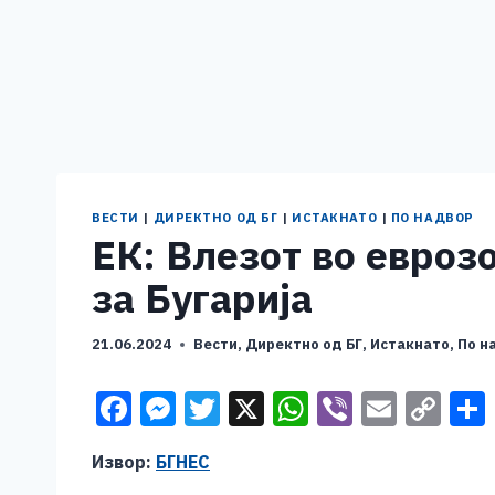
ВЕСТИ
|
ДИРЕКТНО ОД БГ
|
ИСТАКНАТО
|
ПО НАДВОР
ЕК: Влезот во евроз
за Бугарија
21.06.2024
Вести
,
Директно од БГ
,
Истакнато
,
По н
F
M
T
X
W
Vi
E
C
a
e
wi
h
b
m
o
Извор:
БГНЕС
c
ss
tt
at
er
ai
p