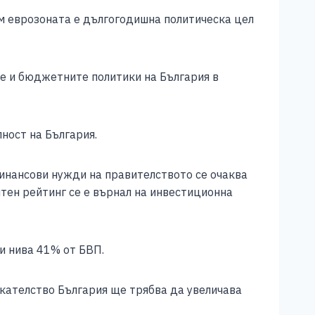
м еврозоната е дългогодишна политическа цел
те и бюджетните политики на България в
ност на България.
инансови нужди на правителството се очаква
тен рейтинг се е върнал на инвестиционна
и нива 41% от БВП.
икателство България ще трябва да увеличава