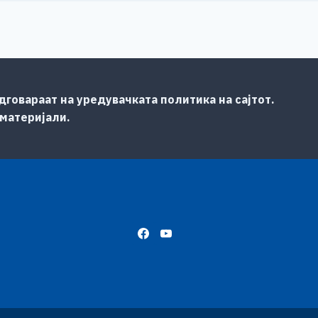
говараат на уредувачката политика на сајтот.
 материјали.