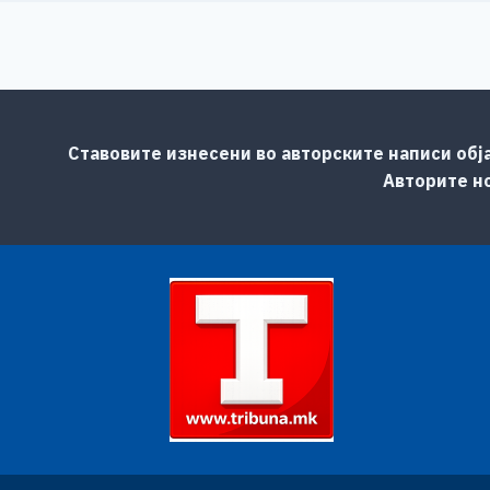
Ставовите изнесени во авторските написи обј
Авторите но