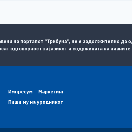
авени на порталот “Трибуна”, не е задолжително да од
сат одговорност за јазикот и содржината на нивните
Импресум
Маркетинг
Пиши му на уредникот