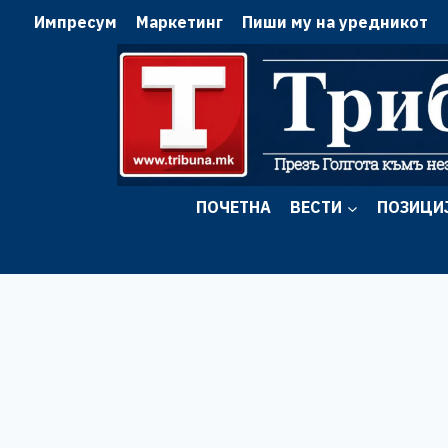
Skip
Импресум
Маркетинг
Пиши му на уредникот
to
content
ПОЧЕТНА
ВЕСТИ
ПОЗИЦИ