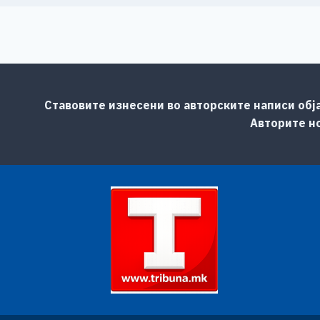
Ставовите изнесени во авторските написи обј
Авторите но