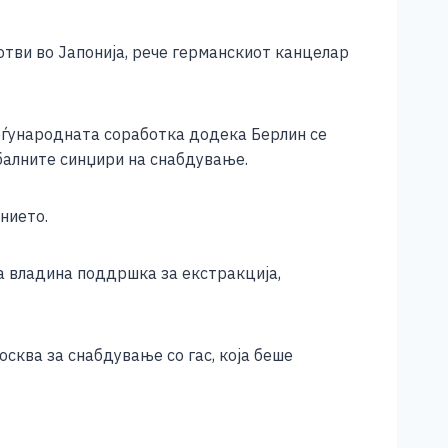
отви во Јапонија, рече германскиот канцелар
меѓународната соработка додека Берлин се
обалните синџири на снабдување.
нието.
а владина поддршка за екстракција,
сква за снабдување со гас, која беше