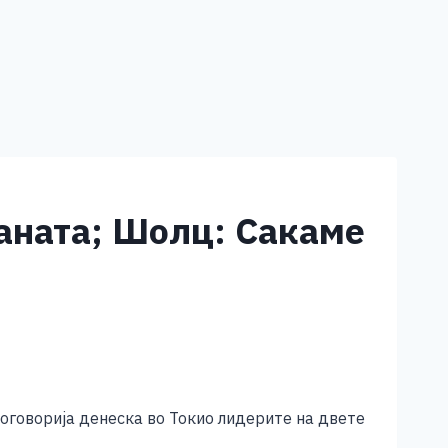
раната; Шолц: Сакаме
договорија денеска во Токио лидерите на двете