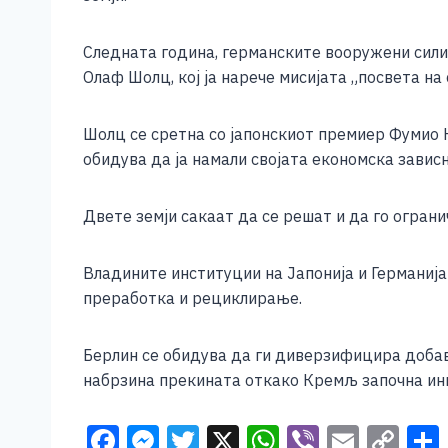
e
e
er
s
l
y
b
n
A
Li
Следната година, германските вооружени сили 
o
g
p
n
Олаф Шолц, кој ја нарече мисијата „посвета на
o
er
p
k
Шолц се сретна со јапонскиот премиер Фумио 
k
обидува да ја намали својата економска завис
Двете земји сакаат да се решат и да го огран
Владините институции на Јапонија и Германија
преработка и рециклирање.
Берлин се обидува да ги диверзифицира добаву
набрзина прекината откако Кремљ започна инв
F
M
T
X
W
Vi
E
C