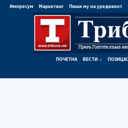
Skip
Импресум
Маркетинг
Пиши му на уредникот
to
content
ПОЧЕТНА
ВЕСТИ
ПОЗИЦИ