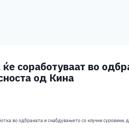
а ќе соработуваат во одб
сноста од Кина
S
h
ботка во одбраната и снабдувањето со клучни суровини, 
ar