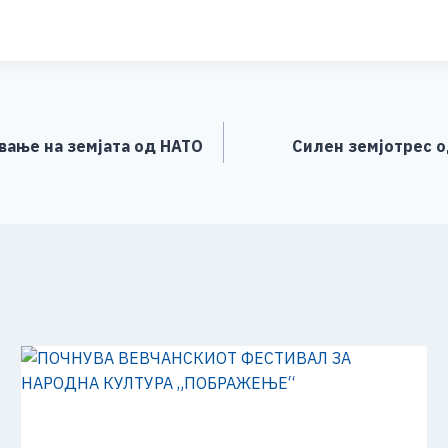
h
ar
e
вање на земјата од НАТО
Силен земјотрес од