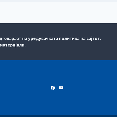
говараат на уредувачката политика на сајтот.
 материјали.