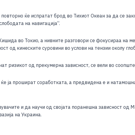
e
повторно ќе испратат брод во Тихиот Океан за да се зак
 слободата на навигација“.
Кишида во Токио, а нивните разговори се фокусираа на 
ност од кинеските суровини во услови на тензии околу гл
ичат ризикот од прекумерна зависност, се вели во соопште
 ќе ја прошират соработката, а предвидена е и натамошн
вачите и да научи од својата поранешна зависност од Мо
азија на Украина.
S