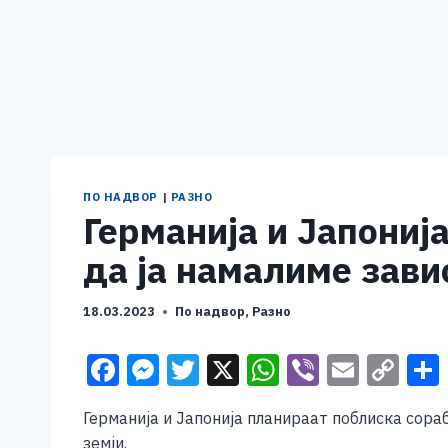
ПО НАДВОР
|
РАЗНО
Германија и Јапониј
да ја намалиме зави
18.03.2023
По надвор
,
Разно
F
M
T
X
W
Vi
E
C
a
e
wi
h
b
m
o
Германија и Јапонија планираат поблиска сора
c
ss
tt
at
er
ai
p
земји.