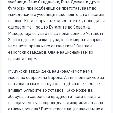
учебници. Јане Сандански, Гоце Делчев и други
бугарски преродбеници се претставуваат во
македонските учебници како нешто што никогаш
не биле. Кога зборуваме за идентитет, прво да си
одговориме – зошто Бугарите во Северна
Македонија сè уште не се признаени во Уставот?
Зошто една етничка група, која е мирна и лојална,
нема исти права како останатите? Ова не е
европски стандард. Ова е национализам во
најчиста форма.
Муцунски тврди дека национализмот нема
место во современа Европа. А типичен пример за
национализам е токму тоа – одбивањето да се
впишат Бугарите во Уставот. Како може да
зборува за „европски вредности“ кога владата
во која учествува спроведува дискриминација по
етничка основа? Вистинскиот национализам не е