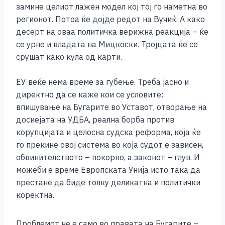
замине целиот лажен модел кој тој го наметна во
регионот. Потоа ќе дојде редот на Вучиќ. А како
десерт на оваа политичка верижна реакција – ќе
се урне и владата на Мицкоски. Тројцата ќе се
срушат како кула од карти.
ЕУ веќе нема време за губење. Треба јасно и
директно да се каже кои се условите:
впишување на Бугарите во Уставот, отворање на
досиејата на УДБА, реална борба против
корупцијата и целосна судска реформа, која ќе
го прекине овој система во која судот е зависен,
обвинителството – покорно, а законот – глув. И
можеби е време Европската Унија исто така да
престане да биде толку деликатна и политички
коректна.
Проблемот не е само во правата на Бугарите –