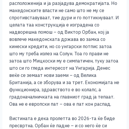
расположенија и ја разјадува демократијата. Но
македонските власти не само што не му се
спротивставуваат, тие дури и го поттикнуваат. И
целата таа конструкција е изградена со
надворешна помош – од Виктор Орбан, кој ја
вовлече македонската држава во замка со
кинески кредити, но со унгарски потпис затоа
што му треба излез на Солун. Тоа го прави не
затоа што Мицкоски му е симпатичен, туку затоа
што си го гледа интересот на Унгарија. Денес
веќе се земаат нови заеми – од Велика
Британија, а се зборува и за трет. Економијата не
функционира, здравството е во колапс, а
градоначалничката на главниот град ја тепаат.
Ова не е европски пат – ова е пат кон распад.
Вистината е дека пролетта во 2026-та ќе биде
пресвртна. Орбан ќе падне – и со него ќе си