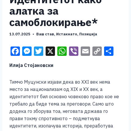
алатка за
самоблокирање*
13.07.2025
Ваш став
,
Истакнато
,
Позиција
F
M
T
X
W
Vi
E
C
S
a
e
wi
h
b
m
o
h
Илиja Стојановски
c
ss
tt
at
er
ai
p
ar
e
e
er
s
l
y
e
Тимчо Муцунски изјави дека во XXI век нема
b
n
A
Li
место за национализам од XIX и XX век, а
o
g
p
n
идентитетот бил основно човеково право кое не
требало да биде тема за преговори. Само што
o
er
p
k
додека го зборува тоа, неговата држава го
k
прави токму спротивното – подметнува
идентитети, изопачува историја, преработува