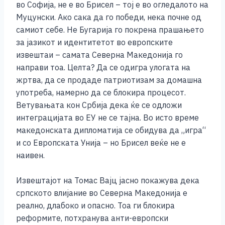
во Софија, не е во Брисел – тој е во огледалото на
Муцунски. Ако сака да го победи, нека почне од
самиот себе. Не Бугарија го покрена прашањето
за јазикот и идентитетот во европските
извештаи – самата Северна Македонија го
направи тоа. Целта? Да се одигра улогата на
жртва, да се продаде патриотизам за домашна
употреба, намерно да се блокира процесот.
Ветувањата кон Србија дека ќе се одложи
интеграцијата во ЕУ не се тајна. Во исто време
македонската дипломатија се обидува да „игра“
и со Европската Унија – но Брисел веќе не е
наивен.
Извештајот на Томас Вајц јасно покажува дека
српското влијание во Северна Македонија е
реално, длабоко и опасно. Тоа ги блокира
реформите, потхранува анти-европски