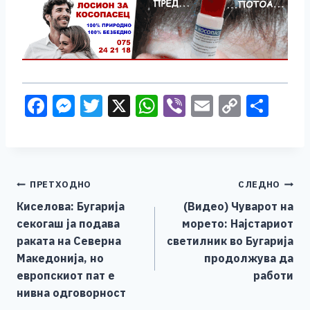
F
M
T
X
W
Vi
E
C
S
a
e
wi
h
b
m
o
h
c
ss
tt
at
er
ai
p
ar
e
e
er
s
l
y
e
Навигација
ПРЕТХОДНО
СЛЕДНО
b
n
A
Li
Киселова: Бугарија
(Видео) Чуварот на
o
g
p
n
на
секогаш ја подава
морето: Најстариот
o
er
p
k
напис
раката на Северна
светилник во Бугарија
k
Македонија, но
продолжува да
европскиот пат е
работи
нивна одговорност