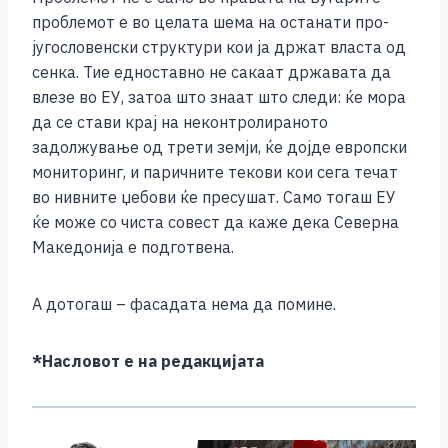
проблемот е во целата шема на останати про-
југословенски структури кои ја држат власта од
сенка. Тие едноставно не сакаат државата да
влезе во ЕУ, затоа што знаат што следи: ќе мора
да се стави крај на неконтролираното
задолжување од трети земји, ќе дојде европски
мониторинг, и паричните текови кои сега течат
во нивните џебови ќе пресушат. Само тогаш ЕУ
ќе може со чиста совест да каже дека Северна
Македонија е подготвена.
А дотогаш – фасадата нема да помине.
*Насловот е на редакцијата