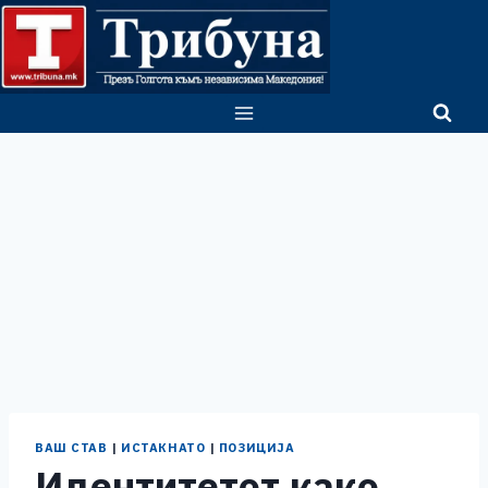
Skip
to
content
ВАШ СТАВ
|
ИСТАКНАТО
|
ПОЗИЦИЈА
Идентитетот како