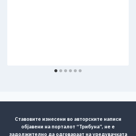
Ставовите изнесени во авторските написи
објавени на порталот “Трибуна”, не е
задолжително да одговараат на уредувачката