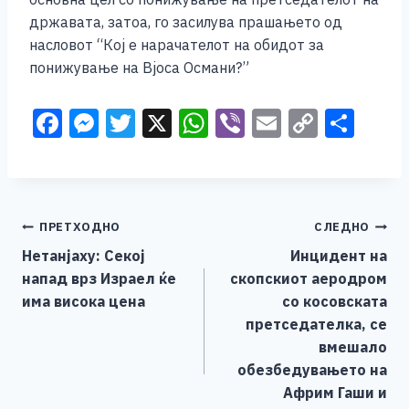
државата, затоа, го засилува прашањето од
насловот “Кој е нарачателот на обидот за
понижување на Вјоса Османи?”
F
M
T
X
W
Vi
E
C
S
a
e
wi
h
b
m
o
h
c
ss
tt
at
er
ai
p
ar
e
e
er
s
l
y
e
Навигација
ПРЕТХОДНО
СЛЕДНО
b
n
A
Li
Нетанјаху: Секој
Инцидент на
o
g
p
n
на
напад врз Израел ќе
скопскиот аеродром
o
er
p
k
напис
има висока цена
со косовската
k
претседателка, се
вмешало
обезбедувањето на
Африм Гаши и