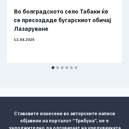
Во болградското село Табаки ќе
се пресоздаде бугарскиот обичај
Лазаруване
12.04.2025
Ставовите изнесени во авторските написи
објавени на порталот “Трибуна”, не е
задолжително да одговараат на уредувачката