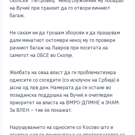
скопски “Петровец” некој службеник му побарал
на Вучиќ при транзит да го отвори личниот
багаж.
Не сакам ни да трошам зборови и да прашувам
дали минатиот октомври некој му го провери
рачниот багаж на Лавров при посетата на
самитот на ОБСЕ во Скопје.
Желбата на оваа власт да ги проблематизира
односите со соседите (со исклучок на Србија) е
јасна од прв ден. Намерата да се остане во
позадинска поддршка на Вучиќ е очигледен
приоритет на власта на ВМРО-ДПМНЕ и ЗНАМ.
За ВЛЕН – тие ќе покажат.
Нарушувањето на односите со Косово што е
основна цел со понижување на претседателот на