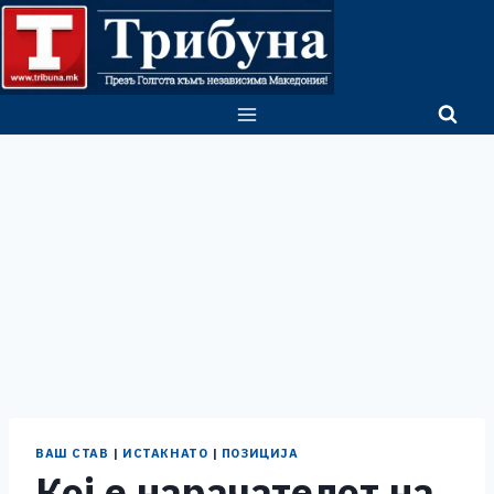
Skip
to
content
ВАШ СТАВ
|
ИСТАКНАТО
|
ПОЗИЦИЈА
Кој е нарачателот на