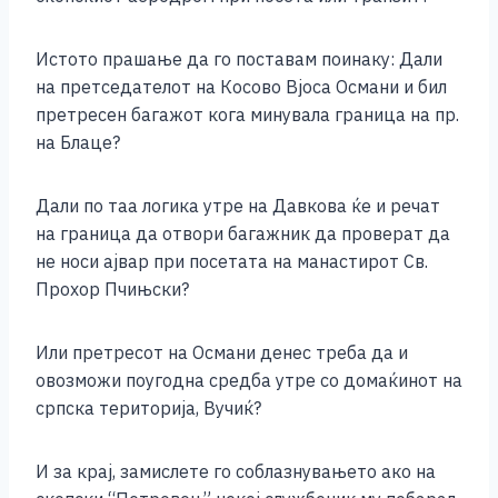
Истото прашање да го поставам поинаку: Дали
на претседателот на Косово Вјоса Османи и бил
претресен багажот кога минувала граница на пр.
на Блаце?
Дали
по таа логика утре на Давкова ќе и речат
на граница да отвори багажник да проверат да
не носи ајвар при посетата на манастирот Св.
Прохор Пчињски?
Или претресот на Османи денес треба да и
овозможи поугодна средба утре со домаќинот на
српска територија, Вучиќ?
И за крај, замислете го соблазнувањето ако на