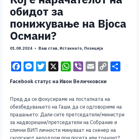
обидот за
понижување на Вјоса
Османи?
01.08.2024
Ваш став
,
Истакнато
,
Позиција
F
M
T
X
W
Vi
E
C
S
a
e
wi
h
b
m
o
h
Facebook статус на Ивон Величковски
c
ss
tt
at
er
ai
p
ar
e
e
er
s
l
y
e
Пред да се фокусираме на постапката на
b
n
A
Li
обезбедувањето на Гаши, да си одговориме на
o
g
p
n
прашањето: Дали сите претседатели/министри
за надворешни/претседатели на Собрание и
o
er
p
k
слични ВИП личности минуваат на скенер на
k
скопскиот аеродром при посета или транзит?