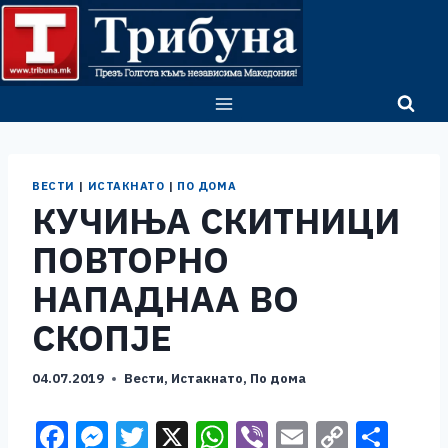
Skip
to
content
ВЕСТИ
|
ИСТАКНАТО
|
ПО ДОМА
КУЧИЊА СКИТНИЦИ
ПОВТОРНО
НАПАДНАА ВО
СКОПЈЕ
04.07.2019
Вести
,
Истакнато
,
По дома
F
M
T
X
W
Vi
E
C
S