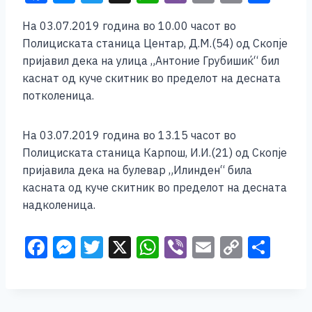
a
e
wi
h
b
m
o
h
На 03.07.2019 година во 10.00 часот во
c
ss
tt
at
er
ai
p
ar
Полициската станица Центар, Д.М.(54) од Скопје
e
e
er
s
l
y
e
пријавил дека на улица „Антоние Грубишиќ“ бил
b
n
A
Li
каснат од куче скитник во пределот на десната
потколеница.
o
g
p
n
o
er
p
k
На 03.07.2019 година во 13.15 часот во
k
Полициската станица Карпош, И.И.(21) од Скопје
пријавила дека на булевар „Илинден“ била
касната од куче скитник во пределот на десната
надколеница.
F
M
T
X
W
Vi
E
C
S
a
e
wi
h
b
m
o
h
c
ss
tt
at
er
ai
p
ar