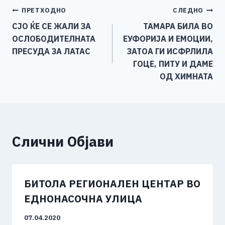
e
e
er
s
l
y
e
Навигација
ПРЕТХОДНО
СЛЕДНО
b
n
A
Li
СЈО ЌЕ СЕ ЖАЛИ ЗА
ТАМАРА БИЛА ВО
o
g
p
n
на
ОСЛОБОДИТЕЛНАТА
ЕУФОРИЈА И ЕМОЦИИ,
o
er
p
k
напис
ПРЕСУДА ЗА ЛАТАС
ЗАТОА ГИ ИСФРЛИЛА
k
ГОЦЕ, ПИТУ И ДАМЕ
ОД ХИМНАТА
Слични Објави
БИТОЛА РЕГИОНАЛЕН ЦЕНТАР ВО
ЕДНОНАСОЧНА УЛИЦА
07.04.2020