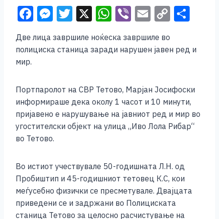
F
M
T
X
W
Vi
E
C
S
a
e
wi
h
b
m
o
h
Две лица завршиле ноќеска завршиле во
c
ss
tt
at
er
ai
p
ar
полициска станица заради нарушен јавен ред и
e
e
er
s
l
y
e
мир.
b
n
A
Li
o
g
p
n
Портпаролот на СВР Тетово, Марјан Јосифоски
информираше дека околу 1 часот и 10 минути,
o
er
p
k
пријавено е нарушување на јавниот ред и мир во
k
угостителски објект на улица „Иво Лола Рибар“
во Тетово.
Во истиот учествувале 50-годишната Л.Н. од
Пробиштип и 45-годишниот тетовец К.С, кои
меѓусебно физички се пресметувале. Двајцата
приведени се и задржани во Полициската
станица Тетово за целосно расчистување на