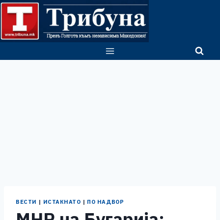
Skip
to
content
ВЕСТИ
|
ИСТАКНАТО
|
ПО НАДВОР
МНР на Бугарија: