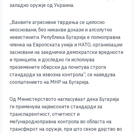
o
g
p
n
западно оружје од Украина.
o
er
p
k
k
„Ваквите агресивни тврдења се целосно
неосновани, без никакви докази и апсолутно
невистинити. Република Бугарија е полноправна
членка на Европската унија и НАТО, организации
засновани на заеднички демократски вредности
и принципи, и доследно ги исполнува
преземените обврски да почитува строги
стандарди за извозна контрола“, се наведува
соопштението на МНР на Бугарија.
Од Министерството нагласуваат дека Бугарија
ги применува највисоките стандарди за
транспарентност, отчетност и
меѓународноправна контрола во областа на
трансферот на оружје, при што секое дејство во