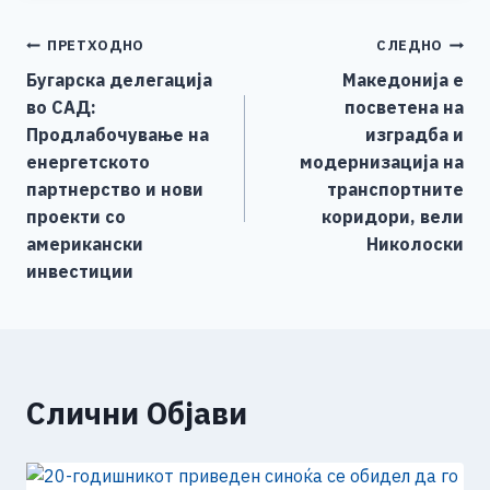
e
e
er
s
l
y
e
Навигација
ПРЕТХОДНО
СЛЕДНО
b
n
A
Li
Бугарска делегација
Македонија е
o
g
p
n
на
во САД:
посветена на
o
er
p
k
напис
Продлабочување на
изградба и
k
енергетското
модернизација на
партнерство и нови
транспортните
проекти со
коридори, вели
американски
Николоски
инвестиции
Слични Објави