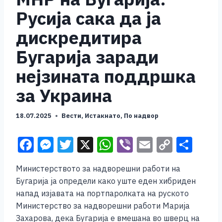
Русија сака да ја
дискредитира
Бугарија заради
нејзината поддршка
за Украина
18.07.2025
Вести
,
Истакнато
,
По надвор
F
M
T
X
W
Vi
E
C
S
a
e
wi
h
b
m
o
h
Министерството за надворешни работи на
c
ss
tt
at
er
ai
p
ar
Бугарија ja определи како уште еден хибриден
e
e
er
s
l
y
e
напад изјавaта на портпаролката на руското
b
n
A
Li
Министерство за надворешни работи Марија
Захарова, дека Бугарија е вмешана во шверц на