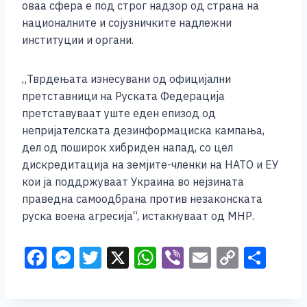
оваа сфера е под строг надзор од страна на
националните и сојузничките надлежни
институции и органи.
„Тврдењата изнесувани од официјални
претставници на Руската Федерација
претставуваат уште еден епизод од
непријателската дезинформациска кампања,
дел од поширок хибриден напад, со цел
дискредитација на земјите-членки на НАТО и ЕУ
кои ја поддржуваат Украина во нејзината
праведна самоодбрана против незаконската
руска воена агресија“, истакнуваат од МНР.
F
M
T
X
W
Vi
E
C
S
a
e
wi
h
b
m
o
h
c
ss
tt
at
er
ai
p
ar