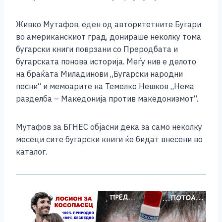
o
g
p
n
o
er
p
k
Живко Мутафов, еден од авторитетните Бугари
k
во американскиот град, донираше неколку тома
бугарски книги поврзани со Преродбата и
бугарската понова историја. Меѓу нив е делото
на браќата Миладинови „Бугарски народни
песни“ и мемоарите на Темелко Нешков „Нема
разделба – Македонија против македонизмот“.
Мутафов за БГНЕС објасни дека за само неколку
месеци сите бугарски книги ќе бидат внесени во
каталог.