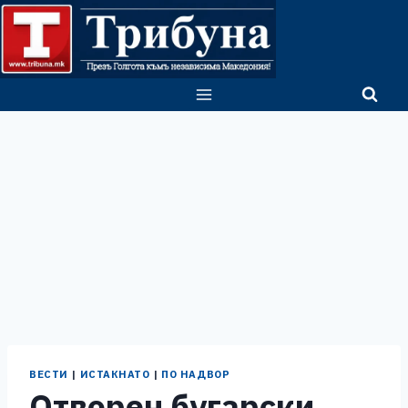
Skip
to
content
ВЕСТИ
|
ИСТАКНАТО
|
ПО НАДВОР
Отворен бугарски