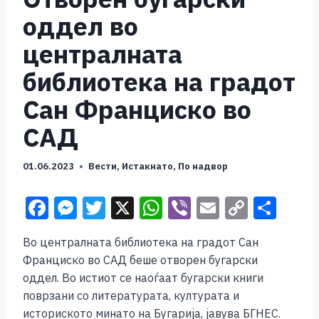
оддел во
централната
библиотека на градот
Сан Франциско во
САД
01.06.2023
Вести
,
Истакнато
,
По надвор
F
M
T
X
W
Vi
E
C
S
a
e
wi
h
b
m
o
h
Во централната библиотека на градот Сан
c
ss
tt
at
er
ai
p
ar
Франциско во САД беше отворен бугарски
e
e
er
s
l
y
e
оддел. Во истиот се наоѓаат бугарски книги
b
n
A
Li
поврзани со литературата, културата и
историското минато на Бугарија, јавува БГНЕС.