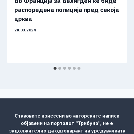
Во Франција за Велигден ќе биде
распоредена полиција пред секоја
црква
28.03.2024
Ставовите изнесени во авторските написи
објавени на порталот “Трибуна”, не е
задолжително да одговараат на уредувачката