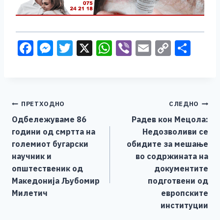
F
M
T
X
W
Vi
E
C
S
a
e
wi
h
b
m
o
h
c
ss
tt
at
er
ai
p
ar
e
e
er
s
l
y
e
Навигација
ПРЕТХОДНО
СЛЕДНО
b
n
A
Li
Одбележуваме 86
Радев кон Мецола:
o
g
p
n
на
години од смртта на
Недозволиви се
o
er
p
k
напис
големиот бугарски
обидите за мешање
k
научник и
во содржината на
општественик од
документите
Македонија Љубомир
подготвени од
Милетич
европските
институции